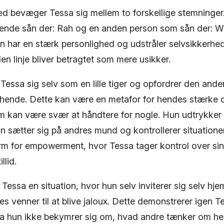
 bevæger Tessa sig mellem to forskellige stemninger.
ende sån der: Rah og en anden person som sån der: W
un har en stærk personlighed og udstråler selvsikkerh
n linje bliver betragtet som mere usikker.
 Tessa sig selv som en lille tiger og opfordrer den anden
hende. Dette kan være en metafor for hendes stærke
m kan være svær at håndtere for nogle. Hun udtrykker
un sætter sig på andres mund og kontrollerer situatione
rm for empowerment, hvor Tessa tager kontrol over sin
llid.
 Tessa en situation, hvor hun selv inviterer sig selv hje
venner til at blive jaloux. Dette demonstrerer igen Tes
 hun ikke bekymrer sig om, hvad andre tænker om he