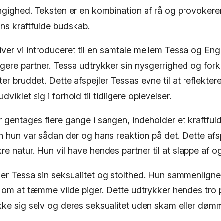
gighed. Teksten er en kombination af rå og provokere
ens kraftfulde budskab.
liver vi introduceret til en samtale mellem Tessa og Eng
ligere partner. Tessa udtrykker sin nysgerrighed og forkl
ter bruddet. Dette afspejler Tessas evne til at reflekter
viklet sig i forhold til tidligere oplevelser.
gentages flere gange i sangen, indeholder et kraftful
n hun var sådan der og hans reaktion på det. Dette afs
re natur. Hun vil have hendes partner til at slappe af o
ker Tessa sin seksualitet og stolthed. Hun sammenligne
er om at tæmme vilde piger. Dette udtrykker hendes tro
rykke sig selv og deres seksualitet uden skam eller dømm