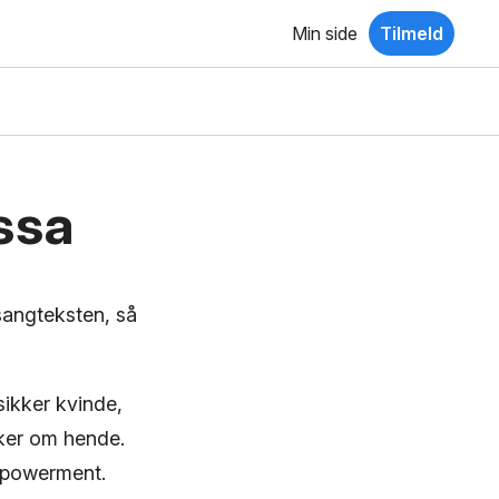
Min side
Tilmeld
ssa
 sangteksten, så
ikker kvinde,
nker om hende.
mpowerment.