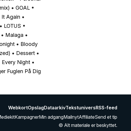
mix)
•
GOAL
•
It Again
•
•
LOTUS
•
•
Malaga
•
Tonight
•
Bloody
zed)
•
Dessert
•
•
Every Night
•
ger Fuglen På Dig
Webkort
Opslag
Dataarkiv
Tekstunivers
RSS-feed
ediekit
Kampagner
Min adgang
Mailnyt
Affiliate
Send et tip
© Alt materiale er beskyttet.