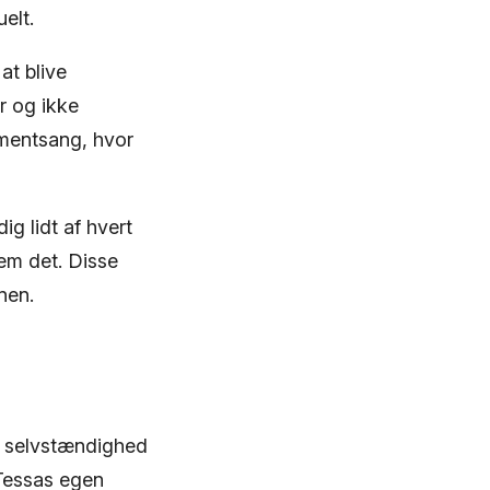
elt.
at blive
r og ikke
ementsang, hvor
g lidt af hvert
em det. Disse
nen.
, selvstændighed
 Tessas egen