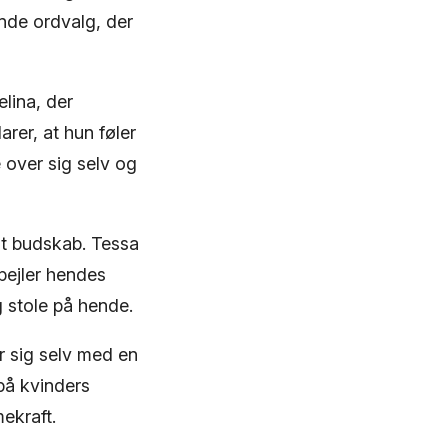
nde ordvalg, der
elina, der
arer, at hun føler
e over sig selv og
dt budskab. Tessa
pejler hendes
g stole på hende.
r sig selv med en
 på kvinders
ekraft.