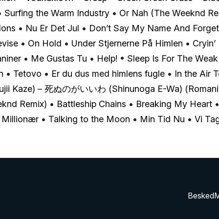
•
Surfing the Warm Industry
•
Or Nah (The Weeknd Re
lons
•
Nu Er Det Jul
•
Don’t Say My Name And Forget 
evise
•
On Hold
•
Under Stjernerne På Himlen
•
Cryin’
aniner
•
Me Gustas Tu
•
Help!
•
Sleep Is For The Weak
n
•
Tetovo
•
Er du dus med himlens fugle
•
In the Air 
jii Kaze) – 死ぬのがいいわ (Shinunoga E-Wa) (Romani
eknd Remix)
•
Battleship Chains
•
Breaking My Heart
•
Millionær
•
Talking to the Moon
•
Min Tid Nu
•
Vi Ta
Besked
M