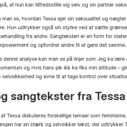
å, at hun kan tilfredsstille sig selv og sin partner seksu
 man se, hvordan Tessa ejer sin seksualitet og nægter 
re. Hun udtrykker også sin styrke ved at sætte grænse
 behandling fra andre. Sangteksten er en form for stat
empowerment og opfordrer andre til at gøre det samme.
e denne analyse kan man se på linjer som Jeg ka lære di
mentum og Hvis hans pik ikk ka fiks min attitude – gl
as selvsikkerhed og evne til at tage kontrol over situatio
og sangtekster fra Tessa
 af Tessa diskuteres forskellige temaer som feminisme
Sangen har en stærk og selvsikker tekst, der udtrykker