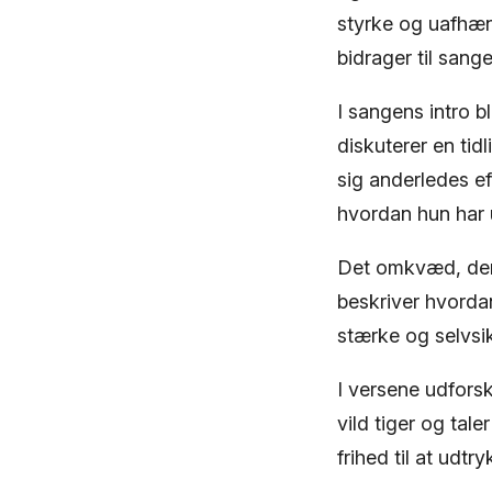
styrke og uafhæn
bidrager til sang
I sangens intro b
diskuterer en tid
sig anderledes ef
hvordan hun har ud
Det omkvæd, der 
beskriver hvorda
stærke og selvsik
I versene udfors
vild tiger og tal
frihed til at udt