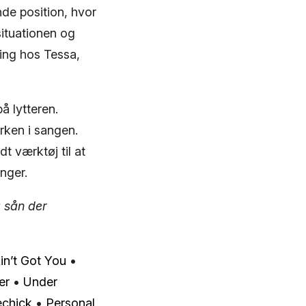
nde position, hvor
situationen og
ning hos Tessa,
å lytteren.
rken i sangen.
t værktøj til at
nger.
a sån der
Ain’t Got You
•
er
•
Under
echick
•
Personal