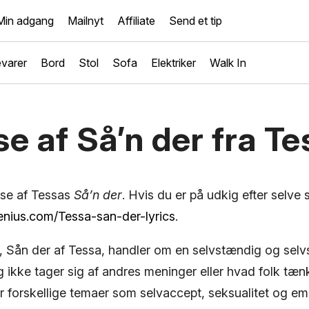
Min adgang
Mailnyt
Affiliate
Send et tip
varer
Bord
Stol
Sofa
Elektriker
Walk In
e af Så’n der fra Te
yse af Tessas
Så’n der
. Hvis du er på udkig efter selve
genius.com/Tessa-san-der-lyrics
.
 Sån der af Tessa, handler om en selvstændig og selvs
og ikke tager sig af andres meninger eller hvad folk tæ
 forskellige temaer som selvaccept, seksualitet og e