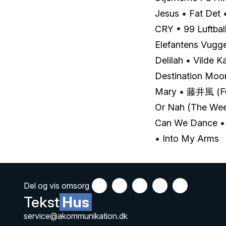
Jesus
•
Fat Det
CRY
•
99 Luftbal
Elefantens Vugg
Delilah
•
Vilde K
Destination Moo
Mary
•
藤井風 (Fu
Or Nah (The We
Can We Dance
•
Into My Arms
Del og vis omsorg
Tekst
Hus
service@akommunikation.dk