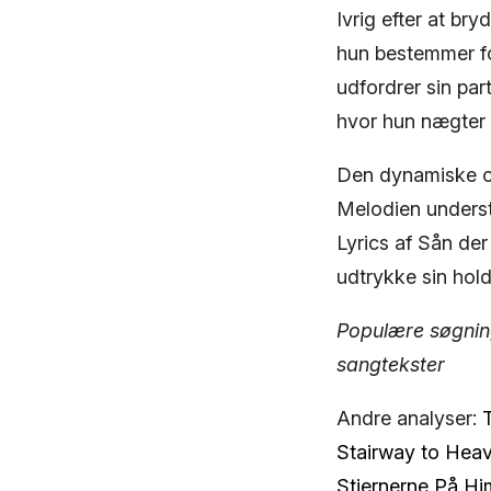
Ivrig efter at br
hun bestemmer fo
udfordrer sin par
hvor hun nægter a
Den dynamiske og
Melodien understø
Lyrics af Sån der
udtrykke sin hold
Populære søgninge
sangtekster
Andre analyser:
Stairway to Hea
Stjernerne På Hi