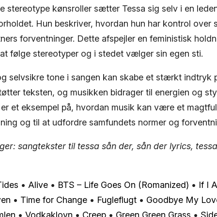
yde stereotype kønsroller sætter Tessa sig selv i en lede
rholdet. Hun beskriver, hvordan hun har kontrol over 
tners forventninger. Dette afspejler en feministisk hold
t følge stereotyper og i stedet vælger sin egen sti.
 selvsikre tone i sangen kan skabe et stærkt indtryk p
tter teksten, og musikken bidrager til energien og sty
 er et eksempel på, hvordan musik kan være et magtfuld
ning og til at udfordre samfundets normer og forventni
r: sangtekster til tessa sån der, sån der lyrics, tess
Tides
•
Alive
•
BTS – Life Goes On (Romanized)
•
If I 
ven
•
Time for Change
•
Fugleflugt
•
Goodbye My Lov
mlen
•
Vodkaklovn
•
Creep
•
Green Green Grass
•
Sid