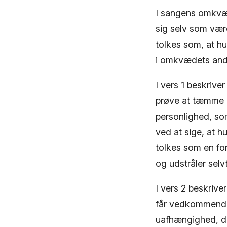
I sangens omkvæd
sig selv som vær
tolkes som, at h
i omkvædets ande
I vers 1 beskriver
prøve at tæmme 
personlighed, so
ved at sige, at h
tolkes som en fo
og udstråler selvti
I vers 2 beskriver
får vedkommendes 
uafhængighed, da