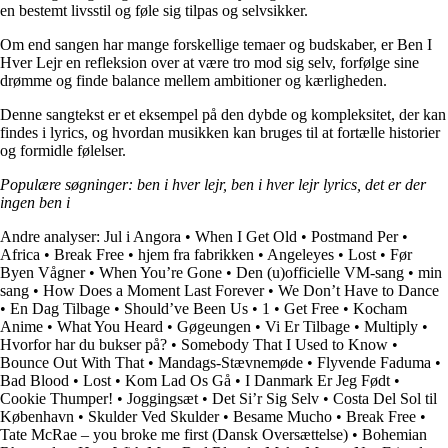
en bestemt livsstil og føle sig tilpas og selvsikker.
Om end sangen har mange forskellige temaer og budskaber, er Ben I
Hver Lejr en refleksion over at være tro mod sig selv, forfølge sine
drømme og finde balance mellem ambitioner og kærligheden.
Denne sangtekst er et eksempel på den dybde og kompleksitet, der kan
findes i lyrics, og hvordan musikken kan bruges til at fortælle historier
og formidle følelser.
Populære søgninger: ben i hver lejr, ben i hver lejr lyrics, det er der
ingen ben i
Andre analyser:
Jul i Angora
•
When I Get Old
•
Postmand Per
•
Africa
•
Break Free
•
​hjem fra fabrikken
•
Angeleyes
•
Lost
•
Før
Byen Vågner
•
When You’re Gone
•
Den (u)officielle VM-sang
•
​min
sang
•
How Does a Moment Last Forever
•
We Don’t Have to Dance
•
En Dag Tilbage
•
Should’ve Been Us
•
1
•
Get Free
•
Kocham
Anime
•
What You Heard
•
Gøgeungen
•
Vi Er Tilbage
•
Multiply
•
Hvorfor har du bukser på?
•
Somebody That I Used to Know
•
Bounce Out With That
•
Mandags-Stævnemøde
•
Flyvende Faduma
•
Bad Blood
•
Lost
•
Kom Lad Os Gå
•
I Danmark Er Jeg Født
•
Cookie Thumper!
•
Joggingsæt
•
Det Si’r Sig Selv
•
Costa Del Sol til
København
•
Skulder Ved Skulder
•
Besame Mucho
•
Break Free
•
Tate McRae – you broke me first (Dansk Oversættelse)
•
Bohemian