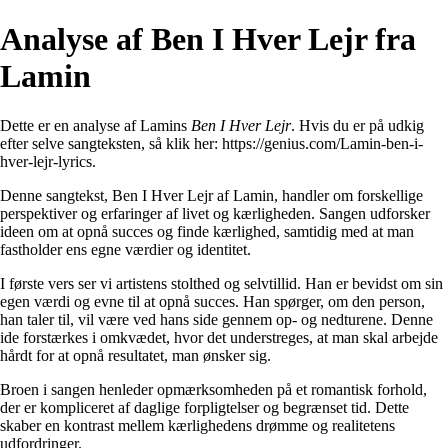
Analyse af Ben I Hver Lejr fra
Lamin
Dette er en analyse af Lamins
Ben I Hver Lejr
. Hvis du er på udkig
efter selve sangteksten, så klik her:
https://genius.com/Lamin-ben-i-
hver-lejr-lyrics
.
Denne sangtekst, Ben I Hver Lejr af Lamin, handler om forskellige
perspektiver og erfaringer af livet og kærligheden. Sangen udforsker
ideen om at opnå succes og finde kærlighed, samtidig med at man
fastholder ens egne værdier og identitet.
I første vers ser vi artistens stolthed og selvtillid. Han er bevidst om sin
egen værdi og evne til at opnå succes. Han spørger, om den person,
han taler til, vil være ved hans side gennem op- og nedturene. Denne
ide forstærkes i omkvædet, hvor det understreges, at man skal arbejde
hårdt for at opnå resultatet, man ønsker sig.
Broen i sangen henleder opmærksomheden på et romantisk forhold,
der er kompliceret af daglige forpligtelser og begrænset tid. Dette
skaber en kontrast mellem kærlighedens drømme og realitetens
udfordringer.