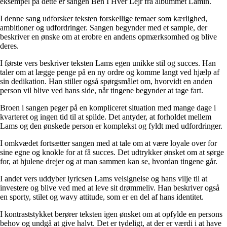
eksempel på dette er sangen Ben I Hver Lejr fra albummet Lamin.
I denne sang udforsker teksten forskellige temaer som kærlighed,
ambitioner og udfordringer. Sangen begynder med et sample, der
beskriver en ønske om at erobre en andens opmærksomhed og blive
deres.
I første vers beskriver teksten Lams egen unikke stil og succes. Han
taler om at lægge penge på en ny ordre og komme langt ved hjælp af
sin dedikation. Han stiller også spørgsmålet om, hvorvidt en anden
person vil blive ved hans side, når tingene begynder at tage fart.
Broen i sangen peger på en kompliceret situation med mange dage i
kvarteret og ingen tid til at spilde. Det antyder, at forholdet mellem
Lams og den ønskede person er komplekst og fyldt med udfordringer.
I omkvædet fortsætter sangen med at tale om at være loyale over for
sine egne og knokle for at få succes. Det udtrykker ønsket om at sørge
for, at hjulene drejer og at man sammen kan se, hvordan tingene går.
I andet vers uddyber lyricsen Lams velsignelse og hans vilje til at
investere og blive ved med at leve sit drømmeliv. Han beskriver også
en sporty, stilet og wavy attitude, som er en del af hans identitet.
I kontraststykket berører teksten igen ønsket om at opfylde en persons
behov og undgå at give halvt. Det er tydeligt, at der er værdi i at have