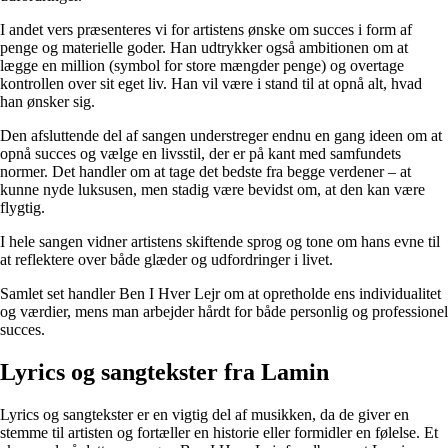
I andet vers præsenteres vi for artistens ønske om succes i form af
penge og materielle goder. Han udtrykker også ambitionen om at
lægge en million (symbol for store mængder penge) og overtage
kontrollen over sit eget liv. Han vil være i stand til at opnå alt, hvad
han ønsker sig.
Den afsluttende del af sangen understreger endnu en gang ideen om at
opnå succes og vælge en livsstil, der er på kant med samfundets
normer. Det handler om at tage det bedste fra begge verdener – at
kunne nyde luksusen, men stadig være bevidst om, at den kan være
flygtig.
I hele sangen vidner artistens skiftende sprog og tone om hans evne til
at reflektere over både glæder og udfordringer i livet.
Samlet set handler Ben I Hver Lejr om at opretholde ens individualitet
og værdier, mens man arbejder hårdt for både personlig og professionel
succes.
Lyrics og sangtekster fra Lamin
Lyrics og sangtekster er en vigtig del af musikken, da de giver en
stemme til artisten og fortæller en historie eller formidler en følelse. Et