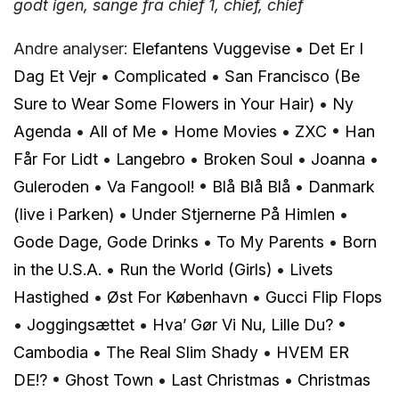
godt igen, sange fra chief 1, chief, chief
Andre analyser:
Elefantens Vuggevise
•
Det Er I
Dag Et Vejr
•
Complicated
•
San Francisco (Be
Sure to Wear Some Flowers in Your Hair)
•
Ny
Agenda
•
All of Me
•
Home Movies
•
ZXC
•
Han
Får For Lidt
•
Langebro
•
Broken Soul
•
Joanna
•
Guleroden
•
Va Fangool!
•
Blå Blå Blå
•
Danmark
(live i Parken)
•
Under Stjernerne På Himlen
•
Gode Dage, Gode Drinks
•
To My Parents
•
Born
in the U.S.A.
•
Run the World (Girls)
•
Livets
Hastighed
•
Øst For København
•
Gucci Flip Flops
•
Joggingsættet
•
Hva’ Gør Vi Nu, Lille Du?
•
Cambodia
•
The Real Slim Shady
•
HVEM ER
DE!?
•
Ghost Town
•
Last Christmas
•
Christmas