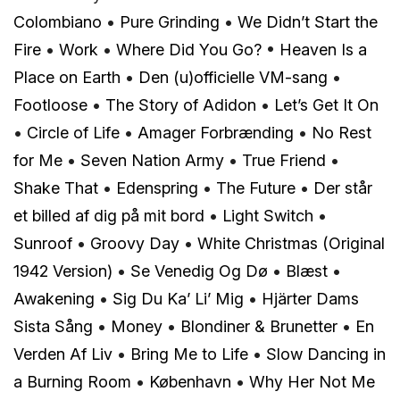
Colombiano
•
Pure Grinding
•
We Didn’t Start the
Fire
•
Work
•
Where Did You Go?
•
Heaven Is a
Place on Earth
•
Den (u)officielle VM-sang
•
Footloose
•
The Story of Adidon
•
Let’s Get It On
•
Circle of Life
•
Amager Forbrænding
•
No Rest
for Me
•
Seven Nation Army
•
True Friend
•
Shake That
•
Edenspring
•
The Future
•
Der står
et billed af dig på mit bord
•
Light Switch
•
Sunroof
•
Groovy Day
•
White Christmas (Original
1942 Version)
•
Se Venedig Og Dø
•
Blæst
•
Awakening
•
Sig Du Ka’ Li’ Mig
•
Hjärter Dams
Sista Sång
•
Money
•
Blondiner & Brunetter
•
En
Verden Af Liv
•
Bring Me to Life
•
Slow Dancing in
a Burning Room
•
København
•
Why Her Not Me