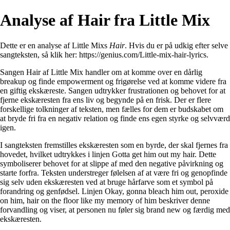
Analyse af Hair fra Little Mix
Dette er en analyse af Little Mixs
Hair
. Hvis du er på udkig efter selve
sangteksten, så klik her:
https://genius.com/Little-mix-hair-lyrics
.
Sangen Hair af Little Mix handler om at komme over en dårlig
breakup og finde empowerment og frigørelse ved at komme videre fra
en giftig ekskæreste. Sangen udtrykker frustrationen og behovet for at
fjerne ekskæresten fra ens liv og begynde på en frisk. Der er flere
forskellige tolkninger af teksten, men fælles for dem er budskabet om
at bryde fri fra en negativ relation og finde ens egen styrke og selvværd
igen.
I sangteksten fremstilles ekskæresten som en byrde, der skal fjernes fra
hovedet, hvilket udtrykkes i linjen Gotta get him out my hair. Dette
symboliserer behovet for at slippe af med den negative påvirkning og
starte forfra. Teksten understreger følelsen af at være fri og genopfinde
sig selv uden ekskæresten ved at bruge hårfarve som et symbol på
forandring og genfødsel. Linjen Okay, gonna bleach him out, peroxide
on him, hair on the floor like my memory of him beskriver denne
forvandling og viser, at personen nu føler sig brand new og færdig med
ekskæresten.