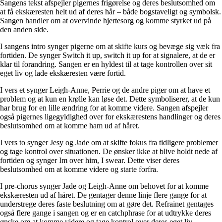
Sangens tekst afspejler pigernes frigørelse og deres beslutsomhed om
at få ekskæresten helt ud af deres hår – både bogstaveligt og symbolsk.
Sangen handler om at overvinde hjertesorg og komme styrket ud på
den anden side.
I sangens intro synger pigerne om at skifte kurs og bevæge sig væk fra
fortiden. De synger Switch it up, switch it up for at signalere, at de er
klar til forandring. Sangen er en hyldest til at tage kontrollen over sit
eget liv og lade ekskæresten være fortid.
I vers et synger Leigh-Anne, Perrie og de andre piger om at have et
problem og at kun en krølle kan løse det. Dette symboliserer, at de kun
har brug for en lille ændring for at komme videre. Sangen afspejler
også pigernes ligegyldighed over for ekskærestens handlinger og deres
beslutsomhed om at komme ham ud af håret.
I vers to synger Jesy og Jade om at skifte fokus fra tidligere problemer
og tage kontrol over situationen. De ønsker ikke at blive holdt nede af
fortiden og synger Im over him, I swear. Dette viser deres
beslutsomhed om at komme videre og starte forfra.
I pre-chorus synger Jade og Leigh-Anne om behovet for at komme
ekskæresten ud af håret. De gentager denne linje flere gange for at
understrege deres faste beslutning om at gøre det. Refrainet gentages
også flere gange i sangen og er en catchphrase for at udtrykke deres
ønske om at komme videre og tage kontrol over deres eget liv.