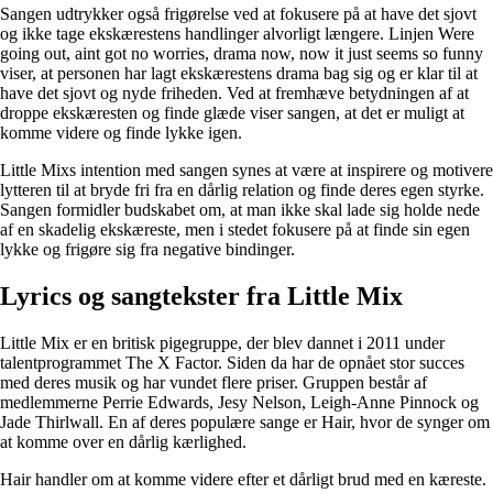
Sangen udtrykker også frigørelse ved at fokusere på at have det sjovt
og ikke tage ekskærestens handlinger alvorligt længere. Linjen Were
going out, aint got no worries, drama now, now it just seems so funny
viser, at personen har lagt ekskærestens drama bag sig og er klar til at
have det sjovt og nyde friheden. Ved at fremhæve betydningen af at
droppe ekskæresten og finde glæde viser sangen, at det er muligt at
komme videre og finde lykke igen.
Little Mixs intention med sangen synes at være at inspirere og motivere
lytteren til at bryde fri fra en dårlig relation og finde deres egen styrke.
Sangen formidler budskabet om, at man ikke skal lade sig holde nede
af en skadelig ekskæreste, men i stedet fokusere på at finde sin egen
lykke og frigøre sig fra negative bindinger.
Lyrics og sangtekster fra Little Mix
Little Mix er en britisk pigegruppe, der blev dannet i 2011 under
talentprogrammet The X Factor. Siden da har de opnået stor succes
med deres musik og har vundet flere priser. Gruppen består af
medlemmerne Perrie Edwards, Jesy Nelson, Leigh-Anne Pinnock og
Jade Thirlwall. En af deres populære sange er Hair, hvor de synger om
at komme over en dårlig kærlighed.
Hair handler om at komme videre efter et dårligt brud med en kæreste.