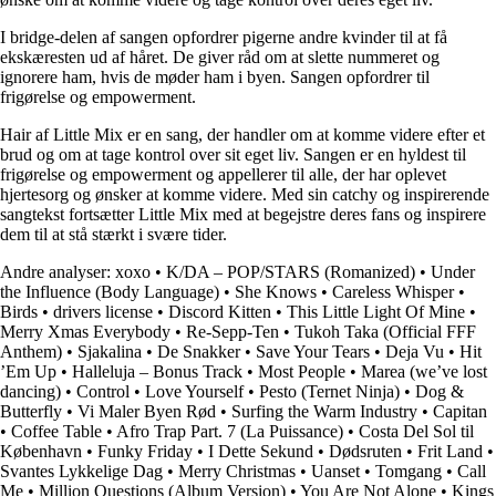
I bridge-delen af sangen opfordrer pigerne andre kvinder til at få
ekskæresten ud af håret. De giver råd om at slette nummeret og
ignorere ham, hvis de møder ham i byen. Sangen opfordrer til
frigørelse og empowerment.
Hair af Little Mix er en sang, der handler om at komme videre efter et
brud og om at tage kontrol over sit eget liv. Sangen er en hyldest til
frigørelse og empowerment og appellerer til alle, der har oplevet
hjertesorg og ønsker at komme videre. Med sin catchy og inspirerende
sangtekst fortsætter Little Mix med at begejstre deres fans og inspirere
dem til at stå stærkt i svære tider.
Andre analyser:
​xoxo
•
K/DA – POP/STARS (Romanized)
•
Under
the Influence (Body Language)
•
She Knows
•
Careless Whisper
•
Birds
•
​drivers license
•
Discord Kitten
•
This Little Light Of Mine
•
Merry Xmas Everybody
•
Re-Sepp-Ten
•
Tukoh Taka (Official FFF
Anthem)
•
Sjakalina
•
De Snakker
•
Save Your Tears
•
Deja Vu
•
Hit
’Em Up
•
Halleluja – Bonus Track
•
Most People
•
Marea (we’ve lost
dancing)
•
Control
•
Love Yourself
•
Pesto (Ternet Ninja)
•
Dog &
Butterfly
•
Vi Maler Byen Rød
•
Surfing the Warm Industry
•
Capitan
•
Coffee Table
•
Afro Trap Part. 7 (La Puissance)
•
Costa Del Sol til
København
•
Funky Friday
•
I Dette Sekund
•
Dødsruten
•
Frit Land
•
Svantes Lykkelige Dag
•
Merry Christmas
•
Uanset
•
Tomgang
•
Call
Me
•
Million Questions (Album Version)
•
You Are Not Alone
•
Kings