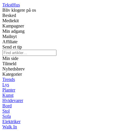
Tekst
Hus
Bliv klogere på os
Besked
Mediekit
Kampagner
Min adgang
Mailnyt
Affiliate
Send et tip
Min side
Tilmeld
Nyhedsbrev
Kategorier
Trends
Lys
Planter
Kunst
Hvidevarer
Bord
Stol
Sofa
Elektriker
Walk In