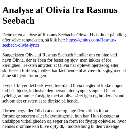
Analyse af Olivia fra Rasmus
Seebach
Dette er en analyse af Rasmus Seebachs
Olivia
. Hvis du er på udkig
efter selve sangteksten, så klik her:
https://genius.com/Rasmus-
seebach-olivia-lyrics
.
Sangteksten Olivia af Rasmus Seebach handler om en pige ved
navn Olivia, der er åben for fester og sjov, men lukker af for
kærlighed. Teksten antyder, at Olivia har oplevet hjertesorg eller
skuffelse i fortiden, hvilket har fået hende til at være forsigtig med at
åbne sit hjerte for nogen.
I vers 1 bliver det beskrevet, hvordan Olivia nægter at lukke nogen
ind i sit hjerte, inklusive den person, der synger sangen. Det er
tydeligt, at hun er forsigtig med at blive såret igen og holder afstand,
selvom det er svært at se direkte på hende.
I broen begynder Olivia at danse og tage flere drinks for at
fortrænge smerten eller bekymringerne, hun har. Hun forsøger at
undslippe virkeligheden og søger en form for flygtig oplevelse, hvor
hendes drømme kan blive opfyldt, i modsætning til den virkelige