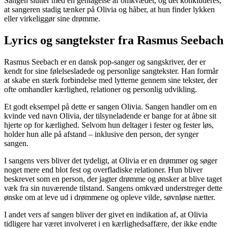
Sangen slutter med en gentagelse af omkvædet, og det konkluderes,
at sangeren stadig tænker på Olivia og håber, at hun finder lykken
eller virkeliggør sine drømme.
Lyrics og sangtekster fra Rasmus Seebach
Rasmus Seebach er en dansk pop-sanger og sangskriver, der er
kendt for sine følelsesladede og personlige sangtekster. Han formår
at skabe en stærk forbindelse med lytterne gennem sine tekster, der
ofte omhandler kærlighed, relationer og personlig udvikling.
Et godt eksempel på dette er sangen Olivia. Sangen handler om en
kvinde ved navn Olivia, der tilsyneladende er bange for at åbne sit
hjerte op for kærlighed. Selvom hun deltager i fester og fester løs,
holder hun alle på afstand – inklusive den person, der synger
sangen.
I sangens vers bliver det tydeligt, at Olivia er en drømmer og søger
noget mere end blot fest og overfladiske relationer. Hun bliver
beskrevet som en person, der jagter drømme og ønsker at blive taget
væk fra sin nuværende tilstand. Sangens omkvæd understreger dette
ønske om at leve ud i drømmene og opleve vilde, søvnløse nætter.
I andet vers af sangen bliver der givet en indikation af, at Olivia
tidligere har været involveret i en kærlighedsaffære, der ikke endte