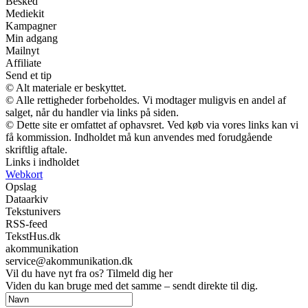
Besked
Mediekit
Kampagner
Min adgang
Mailnyt
Affiliate
Send et tip
© Alt materiale er beskyttet.
© Alle rettigheder forbeholdes. Vi modtager muligvis en andel af
salget, når du handler via links på siden.
© Dette site er omfattet af ophavsret. Ved køb via vores links kan vi
få kommission. Indholdet må kun anvendes med forudgående
skriftlig aftale.
Links i indholdet
Webkort
Opslag
Dataarkiv
Tekstunivers
RSS-feed
TekstHus.dk
akommunikation
service@akommunikation.dk
Vil du have nyt fra os? Tilmeld dig her
Viden du kan bruge med det samme – sendt direkte til dig.