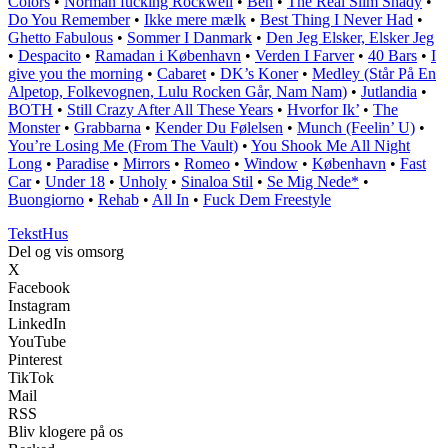
Colors
•
Norman fucking Rockwell
•
Ben
•
The Real Slim Shady
•
Do You Remember
•
Ikke mere mælk
•
Best Thing I Never Had
•
Ghetto Fabulous
•
Sommer I Danmark
•
Den Jeg Elsker, Elsker Jeg
•
Despacito
•
Ramadan i København
•
Verden I Farver
•
40 Bars
•
I
give you the morning
•
Cabaret
•
DK’s Koner
•
Medley (Står På En
Alpetop, Folkevognen, Lulu Rocken Går, Nam Nam)
•
Jutlandia
•
BOTH
•
Still Crazy After All These Years
•
Hvorfor Ik’
•
The
Monster
•
Grabbarna
•
Kender Du Følelsen
•
Munch (Feelin’ U)
•
You’re Losing Me (From The Vault)
•
You Shook Me All Night
Long
•
Paradise
•
Mirrors
•
Romeo
•
Window
•
København
•
Fast
Car
•
Under 18
•
Unholy
•
Sinaloa Stil
•
Se Mig Nede*
•
Buongiorno
•
Rehab
•
All In
•
Fuck Dem Freestyle
Tekst
Hus
Del og vis omsorg
X
Facebook
Instagram
LinkedIn
YouTube
Pinterest
TikTok
Mail
RSS
Bliv klogere på os