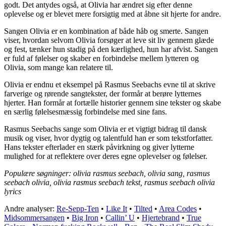
godt. Det antydes også, at Olivia har ændret sig efter denne
oplevelse og er blevet mere forsigtig med at åbne sit hjerte for andre.
Sangen Olivia er en kombination af både håb og smerte. Sangen
viser, hvordan selvom Olivia forsøger at leve sit liv gennem glæde
og fest, tænker hun stadig på den kærlighed, hun har afvist. Sangen
er fuld af følelser og skaber en forbindelse mellem lytteren og
Olivia, som mange kan relatere til.
Olivia er endnu et eksempel på Rasmus Seebachs evne til at skrive
farverige og rørende sangtekster, der formår at berøre lytternes
hjerter. Han formår at fortælle historier gennem sine tekster og skabe
en særlig følelsesmæssig forbindelse med sine fans.
Rasmus Seebachs sange som Olivia er et vigtigt bidrag til dansk
musik og viser, hvor dygtig og talentfuld han er som tekstforfatter.
Hans tekster efterlader en stærk påvirkning og giver lytterne
mulighed for at reflektere over deres egne oplevelser og følelser.
Populære søgninger: olivia rasmus seebach, olivia sang, rasmus
seebach olivia, olivia rasmus seebach tekst, rasmus seebach olivia
lyrics
Andre analyser:
Re-Sepp-Ten
•
Like It
•
Tilted
•
Area Codes
•
Midsommersangen
•
Big Iron
•
Callin’ U
•
Hjertebrand
•
True