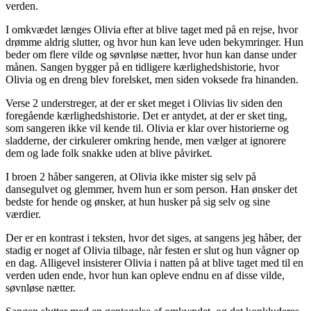
verden.
I omkvædet længes Olivia efter at blive taget med på en rejse, hvor
drømme aldrig slutter, og hvor hun kan leve uden bekymringer. Hun
beder om flere vilde og søvnløse nætter, hvor hun kan danse under
månen. Sangen bygger på en tidligere kærlighedshistorie, hvor
Olivia og en dreng blev forelsket, men siden voksede fra hinanden.
Verse 2 understreger, at der er sket meget i Olivias liv siden den
foregående kærlighedshistorie. Det er antydet, at der er sket ting,
som sangeren ikke vil kende til. Olivia er klar over historierne og
sladderne, der cirkulerer omkring hende, men vælger at ignorere
dem og lade folk snakke uden at blive påvirket.
I broen 2 håber sangeren, at Olivia ikke mister sig selv på
dansegulvet og glemmer, hvem hun er som person. Han ønsker det
bedste for hende og ønsker, at hun husker på sig selv og sine
værdier.
Der er en kontrast i teksten, hvor det siges, at sangens jeg håber, der
stadig er noget af Olivia tilbage, når festen er slut og hun vågner op
en dag. Alligevel insisterer Olivia i natten på at blive taget med til en
verden uden ende, hvor hun kan opleve endnu en af disse vilde,
søvnløse nætter.