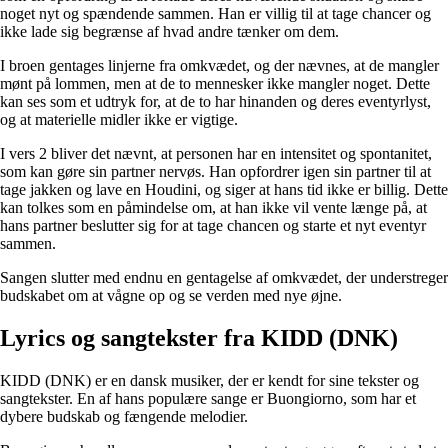
noget nyt og spændende sammen. Han er villig til at tage chancer og
ikke lade sig begrænse af hvad andre tænker om dem.
I broen gentages linjerne fra omkvædet, og der nævnes, at de mangler
mønt på lommen, men at de to mennesker ikke mangler noget. Dette
kan ses som et udtryk for, at de to har hinanden og deres eventyrlyst,
og at materielle midler ikke er vigtige.
I vers 2 bliver det nævnt, at personen har en intensitet og spontanitet,
som kan gøre sin partner nervøs. Han opfordrer igen sin partner til at
tage jakken og lave en Houdini, og siger at hans tid ikke er billig. Dette
kan tolkes som en påmindelse om, at han ikke vil vente længe på, at
hans partner beslutter sig for at tage chancen og starte et nyt eventyr
sammen.
Sangen slutter med endnu en gentagelse af omkvædet, der understreger
budskabet om at vågne op og se verden med nye øjne.
Lyrics og sangtekster fra KIDD (DNK)
KIDD (DNK) er en dansk musiker, der er kendt for sine tekster og
sangtekster. En af hans populære sange er Buongiorno, som har et
dybere budskab og fængende melodier.