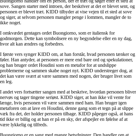
Buongiorno handler om en person, der er træt og søger efter et sted at
sove. Sangen starter med introen, der beskriver at det er blevet sent, og
personen er blevet træt. KIDD tilbyder at vise vejen til et sted at sove
og siger, at selvom personen mangler penge i lommen, mangler de to
ikke noget.
I omkvædet gentages ordet Buongiorno, som er italiensk for
godmorgen. Dette kan symbolisere en ny begyndelse eller en ny dag,
hvor alt kan ændres og forbedres.
I første vers synger KIDD om, at han forstår, hvad personen tænker og
føler. Han antyder, at personen er mere end bare ord og spekulationer,
og han bruger ordet Houdini som en metafor for at undslippe
problemerne og sammen skabe noget nyt. KIDD understreger dog, at
det kan være svært at være sammen med nogen, der bruger livet som
en leg.
I andet vers fortsætter sangen med at beskrive, hvordan personen bliver
nervøs og tager tingene seriøst. KIDD siger, at han ikke vil vente for
længe, hvis personen vil være sammen med ham. Han bruger igen
metaforen om at lave en Houdini, denne gang som et tegn på at slippe
væk fra det, der holder personen tilbage. KIDD påpeger også, at hans
tid ikke er billig og at han er på en sky, der afspejler en følelse af at
være lykkelig og tilfreds.
Buongiorno er en sang med mange betydninger. Den handler om at