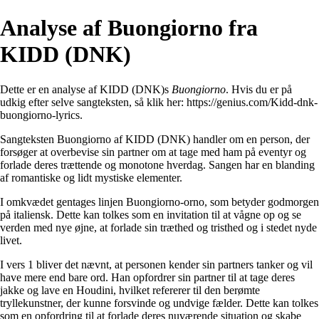
Analyse af Buongiorno fra
KIDD (DNK)
Dette er en analyse af KIDD (DNK)s
Buongiorno
. Hvis du er på
udkig efter selve sangteksten, så klik her:
https://genius.com/Kidd-dnk-
buongiorno-lyrics
.
Sangteksten Buongiorno af KIDD (DNK) handler om en person, der
forsøger at overbevise sin partner om at tage med ham på eventyr og
forlade deres trættende og monotone hverdag. Sangen har en blanding
af romantiske og lidt mystiske elementer.
I omkvædet gentages linjen Buongiorno-orno, som betyder godmorgen
på italiensk. Dette kan tolkes som en invitation til at vågne op og se
verden med nye øjne, at forlade sin træthed og tristhed og i stedet nyde
livet.
I vers 1 bliver det nævnt, at personen kender sin partners tanker og vil
have mere end bare ord. Han opfordrer sin partner til at tage deres
jakke og lave en Houdini, hvilket refererer til den berømte
tryllekunstner, der kunne forsvinde og undvige fælder. Dette kan tolkes
som en opfordring til at forlade deres nuværende situation og skabe