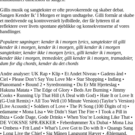
Gillis musik og sangtekster er ofte provokerende og skaber debat.
Sangen Kender Ik’ I Morgen er ingen undtagelse. Gilli formår at skabe
et medrivende og kontroversielt lydbillede, der får lytteren til at
reflektere over livets spontane øjeblikke og konsekvenserne af vores
handlinger.
Populære søgninger: kender ik i morgen lyrics, sangtekster til gilli
kender ik i morgen, kender ik i morgen, gilli kender ik i morgen
sangtekster, kender ikke i morgen lyrics, gilli kender ik i morgen,
kender ikke i morgen, tremedoler, gilli kender ik i morgen, tramadoler,
dum for dig chords, kender du det chords
Andre analyser:
UK Rap
•
Klip
•
Et Andet Niveau
•
Gadens ånd
•
Ciel
•
Please Don’t Say You Love Me
•
Star Shopping
•
Indlæg
•
Pianomand
•
Bound 2
•
Syredronning
•
Du Er Mit Hjerteslag
•
Hakuna Matata
•
The Edge of Glory
•
Beds Are Burning
•
Jimmy
Cooks
•
Running Up That Hill (A Deal with God)
•
Hate It or Love It
(G-Unit Remix)
•
All Too Well (10 Minute Version) (Taylor’s Version)
[Live Acoustic]
•
Soldiers of Love
•
The Pi Song (100 Digits of π)
•
edamame
•
Mona Lisa
•
We Didn’t Start The Fire
•
I Took a Pill in
Ibiza
•
Gode Dage, Gode Drinks
•
When You’re Looking Like That
•
DE VOKSNE SPRÆKKER
•
Feberdrømmer Xx Dubai
•
Mona Lisa
•
Ombess
•
Frit Land
•
What’s Love Got to Do with It
•
Quangs Sang
•
Long Live the Chief
•
Sig Månen Langsomt Hæver
•
Æblemand,