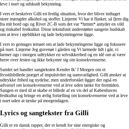
leve i nuet og udskudt bekymring.
I vers et beskriver Gilli en festlig situation, hvor der bliver indtaget
store mængder alkohol og stoffer. Linjerne Vi har ti flasker, så fjern dig
fra mit bord ogs og River 2C-B som det var *hrmm* antyder en vild
og risikabel festkultur. Disse tekstafsnit understøtter sangens budskab
om at leve i øjeblikket og lade bekymringerne ligge.
I vers to gentages temaet om at lade bekymringerne ligge og fokusere
på nuet. Linjerne Jeg guvenør i gården og Vi larmede lidt i går, vi
larmer ogs i morgen udtrykker en selvsikkerhed og en idé om at være
herre over festen og ikke bekymre sig om konsekvenserne.
Samlet set handler sangteksten Kender Ik’ I Morgen om et
livsstilsbillede præget af impulsivitet og uansvarlighed. Gilli ønsker at
udtrykke frihed og nydelse, men underforstået ligger der også en
advarsel om konsekvenserne ved at leve uden tanke for fremtiden.
Sangen er med til at skabe et billede af en vis del af Københavns
festkultur og bringe en ærlig fortælling om konsekvenserne ved at leve
i nuet uden at tænke på morgendagen.
Lyrics og sangtekster fra Gilli
Gilli er en dansk rapper, der er kendt for sine energiske og