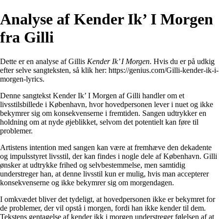
Analyse af Kender Ik’ I Morgen
fra Gilli
Dette er en analyse af Gillis
Kender Ik’ I Morgen
. Hvis du er på udkig
efter selve sangteksten, så klik her:
https://genius.com/Gilli-kender-ik-i-
morgen-lyrics
.
Denne sangtekst Kender Ik’ I Morgen af Gilli handler om et
livsstilsbillede i København, hvor hovedpersonen lever i nuet og ikke
bekymrer sig om konsekvenserne i fremtiden. Sangen udtrykker en
holdning om at nyde øjeblikket, selvom det potentielt kan føre til
problemer.
Artistens intention med sangen kan være at fremhæve den dekadente
og impulsstyret livsstil, der kan findes i nogle dele af København. Gilli
ønsker at udtrykke frihed og selvbestemmelse, men samtidig
understreger han, at denne livsstil kun er mulig, hvis man accepterer
konsekvenserne og ikke bekymrer sig om morgendagen.
I omkvædet bliver det tydeligt, at hovedpersonen ikke er bekymret for
de problemer, der vil opstå i morgen, fordi han ikke kender til dem.
Tekstens gentagelse af kender ikk i morgen understreger følelsen af at