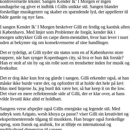
kontroversielle tekster. Sangen Kender Ik’ I Morgen er ingen
undtagelse og giver et indblik i Gillis unikke stil. Sangen blander
forskellige musikgenrer og skaber en spændende lyd, der appellerer til
både gamle og nye fans.
I sangen Kender Ik’ I Morgen beskriver Gilli en festlig og kaotisk aften
i København. Med linjer som Problemer de forgår, kender ikk i
morgen udtrykker Gilli en carpe diem-mentalitet, hvor han lever i nuet
uden at bekymre sig om konsekvenserne af sine handlinger.
Det er tydeligt, at Gilli nyder sin status som en af Københavns store
rappere, når han synger Kopenhagen city, så hva er hun ikk forstår?
Han er stolt af sin by og sin rolle som en trendsetter inden for musik og
festkultur.
Det er dog ikke kun fest og glæde i sangen. Gilli erkender også, at han
måske ikke burde være der, og opfordrer til at holde det hele på lavt
blus med linjerne Ja, jeg burd ikk være her, så bar keep it on the low.
Det viser en mere reflekterende side af Gilli, der er klar over, at hans
vilde livsstil ikke altid er holdbart.
Sangens verse afspejler også Gillis energiske og legende stil. Med
udtryk som Arigato, wesh khoya ça passe? viser Gilli sin kreativitet og
eksperimenterende tilgang til musikken. Han bruger også forskellige
sprog, som fransk og arabisk, for at tilføje en international og
multikulturel dimension til sangen.