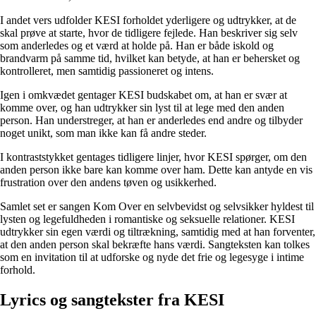
I andet vers udfolder KESI forholdet yderligere og udtrykker, at de
skal prøve at starte, hvor de tidligere fejlede. Han beskriver sig selv
som anderledes og et værd at holde på. Han er både iskold og
brandvarm på samme tid, hvilket kan betyde, at han er behersket og
kontrolleret, men samtidig passioneret og intens.
Igen i omkvædet gentager KESI budskabet om, at han er svær at
komme over, og han udtrykker sin lyst til at lege med den anden
person. Han understreger, at han er anderledes end andre og tilbyder
noget unikt, som man ikke kan få andre steder.
I kontraststykket gentages tidligere linjer, hvor KESI spørger, om den
anden person ikke bare kan komme over ham. Dette kan antyde en vis
frustration over den andens tøven og usikkerhed.
Samlet set er sangen Kom Over en selvbevidst og selvsikker hyldest til
lysten og legefuldheden i romantiske og seksuelle relationer. KESI
udtrykker sin egen værdi og tiltrækning, samtidig med at han forventer,
at den anden person skal bekræfte hans værdi. Sangteksten kan tolkes
som en invitation til at udforske og nyde det frie og legesyge i intime
forhold.
Lyrics og sangtekster fra KESI