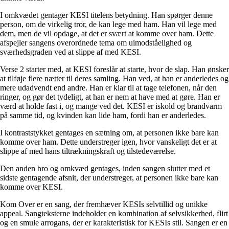
I omkvædet gentager KESI titelens betydning. Han spørger denne
person, om de virkelig tror, de kan lege med ham. Han vil lege med
dem, men de vil opdage, at det er svært at komme over ham. Dette
afspejler sangens overordnede tema om uimodståelighed og
sværhedsgraden ved at slippe af med KESI.
Verse 2 starter med, at KESI foreslår at starte, hvor de slap. Han ønsker
at tilføje flere nætter til deres samling. Han ved, at han er anderledes og
mere udadvendt end andre. Han er klar til at tage telefonen, når den
ringer, og gør det tydeligt, at han er nem at have med at gøre. Han er
værd at holde fast i, og mange ved det. KESI er iskold og brandvarm
på samme tid, og kvinden kan lide ham, fordi han er anderledes.
I kontraststykket gentages en sætning om, at personen ikke bare kan
komme over ham. Dette understreger igen, hvor vanskeligt det er at
slippe af med hans tiltrækningskraft og tilstedeværelse.
Den anden bro og omkvæd gentages, inden sangen slutter med et
sidste gentagende afsnit, der understreger, at personen ikke bare kan
komme over KESI.
Kom Over er en sang, der fremhæver KESIs selvtillid og unikke
appeal. Sangteksterne indeholder en kombination af selvsikkerhed, flirt
og en smule arrogans, der er karakteristisk for KESIs stil. Sangen er en