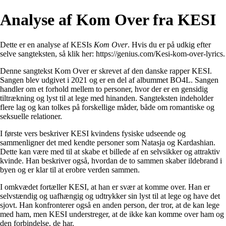
Analyse af Kom Over fra KESI
Dette er en analyse af KESIs
Kom Over
. Hvis du er på udkig efter
selve sangteksten, så klik her:
https://genius.com/Kesi-kom-over-lyrics
.
Denne sangtekst Kom Over er skrevet af den danske rapper KESI.
Sangen blev udgivet i 2021 og er en del af albummet BO4L. Sangen
handler om et forhold mellem to personer, hvor der er en gensidig
tiltrækning og lyst til at lege med hinanden. Sangteksten indeholder
flere lag og kan tolkes på forskellige måder, både om romantiske og
seksuelle relationer.
I første vers beskriver KESI kvindens fysiske udseende og
sammenligner det med kendte personer som Natasja og Kardashian.
Dette kan være med til at skabe et billede af en selvsikker og attraktiv
kvinde. Han beskriver også, hvordan de to sammen skaber ildebrand i
byen og er klar til at erobre verden sammen.
I omkvædet fortæller KESI, at han er svær at komme over. Han er
selvstændig og uafhængig og udtrykker sin lyst til at lege og have det
sjovt. Han konfronterer også en anden person, der tror, at de kan lege
med ham, men KESI understreger, at de ikke kan komme over ham og
den forbindelse, de har.