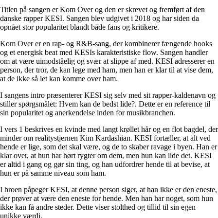
Titlen på sangen er Kom Over og den er skrevet og fremført af den
danske rapper KESI. Sangen blev udgivet i 2018 og har siden da
opnået stor popularitet blandt både fans og kritikere.
Kom Over er en rap- og R&B-sang, der kombinerer fængende hooks
og et energisk beat med KESIs karakteristiske flow. Sangen handler
om at være uimodståelig og svær at slippe af med. KESI adresserer en
person, der tror, de kan lege med ham, men han er klar til at vise dem,
at de ikke så let kan komme over ham.
I sangens intro præsenterer KESI sig selv med sit rapper-kaldenavn og
stiller spørgsmålet: Hvem kan de bedst lide?. Dette er en reference til
sin popularitet og anerkendelse inden for musikbranchen.
I vers 1 beskrives en kvinde med langt krøllet hår og en flot bagdel, der
minder om realitystjernen Kim Kardashian. KESI fortæller, at alt ved
hende er lige, som det skal være, og de to skaber ravage i byen. Han er
klar over, at hun har hørt rygter om dem, men hun kan lide det. KESI
er altid i gang og gør sin ting, og han udfordrer hende til at bevise, at
hun er på samme niveau som ham.
I broen påpeger KESI, at denne person siger, at han ikke er den eneste,
der prøver at være den eneste for hende. Men han har noget, som hun
ikke kan få andre steder. Dette viser stolthed og tillid til sin egen
unikke værdi.