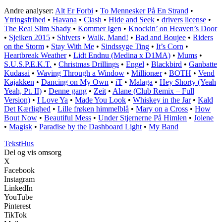
Andre analyser:
Alt Er Forbi
•
To Mennesker På En Strand
•
Ytringsfrihed
•
Havana
•
Clash
•
Hide and Seek
•
​drivers license
•
The Real Slim Shady
•
Kommer Igen
•
Knockin’ on Heaven’s Door
•
Sjeiken 2015
•
Shivers
•
Walk, Mand!
•
Bad and Boujee
•
Riders
on the Storm
•
Stay With Me
•
Sindssyge Ting
•
It’s Corn
•
Heartbreak Weather
•
Lidt Endnu (Medina x D1MA)
•
Mums
•
S.U.S.P.E.K.T.
•
Christmas Drillings
•
Engel
•
Blackbird
•
Ganbatte
Kudasai
•
Waving Through a Window
•
Millionær
•
BOTH
•
Vend
Kajakken
•
Dancing on My Own
•
​iT
•
Malaga
•
Hey Shorty (Yeah
Yeah, Pt. II)
•
Denne gang
•
Zeit
•
Alane (Club Remix – Full
Version)
•
I Love Ya
•
Made You Look
•
Whiskey in the Jar
•
Kald
Det Kærlighed
•
Lille frøken himmelblå
•
Mary on a Cross
•
How
Bout Now
•
Beautiful Mess
•
Under Stjernerne På Himlen
•
Jolene
•
Magisk
•
Paradise by the Dashboard Light
•
My Band
Tekst
Hus
Del og vis omsorg
X
Facebook
Instagram
LinkedIn
YouTube
Pinterest
TikTok