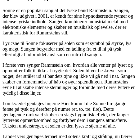
Sonne er en populær sang af det tyske band Rammstein. Sangen,
der blev udgivet i 2001, er kendt for sine hypnotiserende rytmer og
intense lyriske indhold. Sangen kombinerer industrial metal med
elektroniske elementer og skaber en musikalsk oplevelse, der er
karakteristisk for Rammsteins stil.
Lyricsne til Sonne fokuserer på solen som et symbol på styrke, lys
og magt. Sangen begynder med en tælling fra et til ni på tysk,
efterfulgt af udbruddet aus! som en intro til sangen.
I første vers synger Rammstein om, hvordan alle venter på lyset og
opmuntrer folk til ikke at frygte det. Solen bliver beskrevet som
noget, der stråler ud af bandets øjne og ikke vil gå ned i nat. Sangen
skaber en fornemmelse af håb og øger spændingen. Rammsteins
evne til at skabe intense stemninger og forbinde med deres lyttere er
tydelig i disse linjer.
I omkvædet gentages linjerne Hier kommt die Sonne fire gange –
første på tysk og derefter på numre (et, to, tre, fire). Dette
gentagende omkvæd skaber en slags hypnotisk effekt, der fanger
lytterens opmærksomhed og fordyber dem i sangens atmosfære.
Teksten understreger, at solen er den lyseste stjerne af alle.
I andet vers gentages temaet med solens kraft og stråling, nu bærer