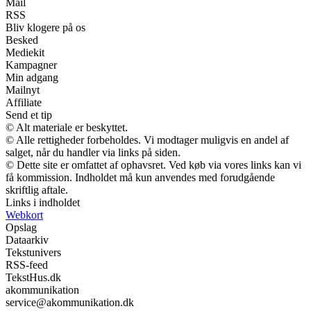
Mail
RSS
Bliv klogere på os
Besked
Mediekit
Kampagner
Min adgang
Mailnyt
Affiliate
Send et tip
© Alt materiale er beskyttet.
© Alle rettigheder forbeholdes. Vi modtager muligvis en andel af
salget, når du handler via links på siden.
© Dette site er omfattet af ophavsret. Ved køb via vores links kan vi
få kommission. Indholdet må kun anvendes med forudgående
skriftlig aftale.
Links i indholdet
Webkort
Opslag
Dataarkiv
Tekstunivers
RSS-feed
TekstHus.dk
akommunikation
service@akommunikation.dk