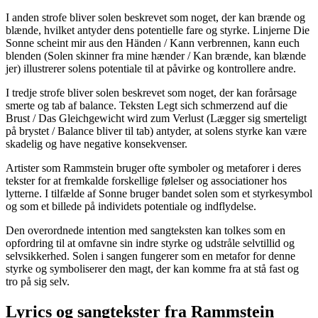
I anden strofe bliver solen beskrevet som noget, der kan brænde og
blænde, hvilket antyder dens potentielle fare og styrke. Linjerne Die
Sonne scheint mir aus den Händen / Kann verbrennen, kann euch
blenden (Solen skinner fra mine hænder / Kan brænde, kan blænde
jer) illustrerer solens potentiale til at påvirke og kontrollere andre.
I tredje strofe bliver solen beskrevet som noget, der kan forårsage
smerte og tab af balance. Teksten Legt sich schmerzend auf die
Brust / Das Gleichgewicht wird zum Verlust (Lægger sig smerteligt
på brystet / Balance bliver til tab) antyder, at solens styrke kan være
skadelig og have negative konsekvenser.
Artister som Rammstein bruger ofte symboler og metaforer i deres
tekster for at fremkalde forskellige følelser og associationer hos
lytterne. I tilfælde af Sonne bruger bandet solen som et styrkesymbol
og som et billede på individets potentiale og indflydelse.
Den overordnede intention med sangteksten kan tolkes som en
opfordring til at omfavne sin indre styrke og udstråle selvtillid og
selvsikkerhed. Solen i sangen fungerer som en metafor for denne
styrke og symboliserer den magt, der kan komme fra at stå fast og
tro på sig selv.
Lyrics og sangtekster fra Rammstein