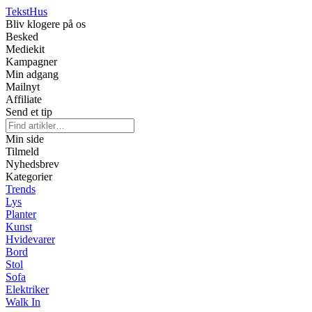
Tekst
Hus
Bliv klogere på os
Besked
Mediekit
Kampagner
Min adgang
Mailnyt
Affiliate
Send et tip
Min side
Tilmeld
Nyhedsbrev
Kategorier
Trends
Lys
Planter
Kunst
Hvidevarer
Bord
Stol
Sofa
Elektriker
Walk In