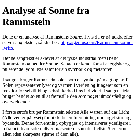
Analyse af Sonne fra
Rammstein
Dette er en analyse af Rammsteins
Sonne
. Hvis du er på udkig efter
selve sangteksten, så klik her:
https://genius.com/Rammstein-sonne-
lyrics
.
Denne sangtekst er skrevet af det tyske industrial metal band
Rammstein og hedder Sonne. Sangen er kendt for sit energiske og
pulserende lydbillede samt for sin symbolik og metaforer.
I sangen bruger Rammstein solen som et symbol på magt og kraft.
Solen repræsenterer lyset og varmen i verden og fungerer som en
metafor for selvtillid og selvsikkerhed hos individet. I sangens tekst
bruger bandet solen til at fremstille den som noget uimodståeligt og
overvældende.
I første strofe bruger Rammstein teksten Alle warten auf das Licht
(Alle venter på lyset) for at skabe en forventning om noget stort og
bydende. Denne forventning opbygges og intensiveres yderligere i
refrænet, hvor solen bliver præsenteret som der hellste Stern von
allen (den skarpeste stjerne af dem alle).