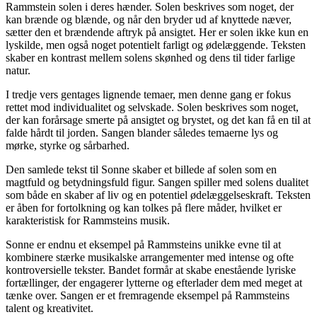
Rammstein solen i deres hænder. Solen beskrives som noget, der
kan brænde og blænde, og når den bryder ud af knyttede næver,
sætter den et brændende aftryk på ansigtet. Her er solen ikke kun en
lyskilde, men også noget potentielt farligt og ødelæggende. Teksten
skaber en kontrast mellem solens skønhed og dens til tider farlige
natur.
I tredje vers gentages lignende temaer, men denne gang er fokus
rettet mod individualitet og selvskade. Solen beskrives som noget,
der kan forårsage smerte på ansigtet og brystet, og det kan få en til at
falde hårdt til jorden. Sangen blander således temaerne lys og
mørke, styrke og sårbarhed.
Den samlede tekst til Sonne skaber et billede af solen som en
magtfuld og betydningsfuld figur. Sangen spiller med solens dualitet
som både en skaber af liv og en potentiel ødelæggelseskraft. Teksten
er åben for fortolkning og kan tolkes på flere måder, hvilket er
karakteristisk for Rammsteins musik.
Sonne er endnu et eksempel på Rammsteins unikke evne til at
kombinere stærke musikalske arrangementer med intense og ofte
kontroversielle tekster. Bandet formår at skabe enestående lyriske
fortællinger, der engagerer lytterne og efterlader dem med meget at
tænke over. Sangen er et fremragende eksempel på Rammsteins
talent og kreativitet.