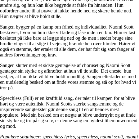
ændre sig, og hun kan ikke begynde at falde fra hinanden. Hun
opfordrer andre til at prøve at lukke hende ned og skære hende ned.
Hun nægter at blive holdt stille.
Sangen bygger på en kamp om frihed og individualitet. Naomi Scott
beskriver, hvordan hun ikke vil lade sig låse inde i en bur. Hun er fast
besluttet på ikke bare at lægge sig ned og dø men i stedet bruge sine
brudte vinger til at stige til vejrs og brænde hen over himlen. Hører vi
også en stemme, der ertaler til alle dem, der har følt sig som fanger af
andres forventninger og krav.
Sangen slutter med et sidste gentagelse af choruset og Naomi Scott
gentager sin styrke og afkræfter, at hun vil tie stille. Det eneste, hun
ved, er, at hun ikke vil blive holdt mundtlig. Sangen efterlader os med
en uudslettelig besked om at finde vores stemme og stå op for hvad vi
tror på.
Speechless (Full) er en kraftfuld sang, der taler til kampen for at blive
hørt og være autentisk. Naomi Scotts stærke sangstemme og de
inspirerende sangtekster gør denne sang til en af ​​hendes mest
populære. Med sin besked om at nægte at blive undertrykt og at finde
sin styrke og tro på sig selv, er denne sang en hyldest til empowerment
og mod.
Populære søgninger: speechless lyrics, speechless, naomi scott, naomi