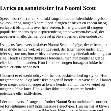
Lyrics og sangtekster fra Naomi Scott
Speechless (Full) er en kraftfuld sangsun fra den talentfulde engelske
skuespiller og sanger Naomi Scott. Sangen er blevet en enorm hit og
en favorit blandt fans over hele verden. En af grundene til sangens
popularitet er dens dybt inspirerende og empowerment-besked, der
appellerer til alle, der har oplevet at blive overhørt eller undertrykt.
I sangens første vers beskriver Naomi Scott en bølge, der er beregnet
til at skylle hende væk og en tidevand, der tager hende under. Hun
føler sig som om, hun er blevet oversvømmet og efterladt uden noget at
sige. Hendes stemme drukner i tordenen, men hun nægter at græde
eller falde fra hinanden. Hun lader ikke nogen forsøge at lukke hende
ned eller cutte hende ned.
Choruset er et stærkt udtryk for hendes beslutsomhed og styrke. Hun
nægter at tie stille og lader ikke nogen få hende til at være stille. Uanset
hvor meget andre forsøger at kvæle hende, vil hun trække vejret og
nægter at blive kuet. Hun ønsker ikke at undervurdere hendes
potentiale eller indflydelse.
I det andet vers af sangen udfordrer Naomi Scott traditionelle normer
og forventninger samt kønsmæssige stereotyper. Hun nægter at blive i
sin plads og være set, men ikke hørt. Hun siger, at historien er ved at