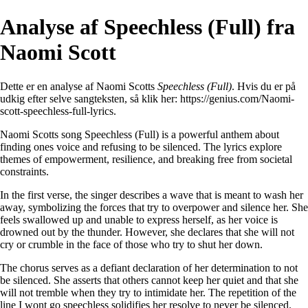
Analyse af Speechless (Full) fra
Naomi Scott
Dette er en analyse af Naomi Scotts
Speechless (Full)
. Hvis du er på
udkig efter selve sangteksten, så klik her:
https://genius.com/Naomi-
scott-speechless-full-lyrics
.
Naomi Scotts song Speechless (Full) is a powerful anthem about
finding ones voice and refusing to be silenced. The lyrics explore
themes of empowerment, resilience, and breaking free from societal
constraints.
In the first verse, the singer describes a wave that is meant to wash her
away, symbolizing the forces that try to overpower and silence her. She
feels swallowed up and unable to express herself, as her voice is
drowned out by the thunder. However, she declares that she will not
cry or crumble in the face of those who try to shut her down.
The chorus serves as a defiant declaration of her determination to not
be silenced. She asserts that others cannot keep her quiet and that she
will not tremble when they try to intimidate her. The repetition of the
line I wont go speechless solidifies her resolve to never be silenced.