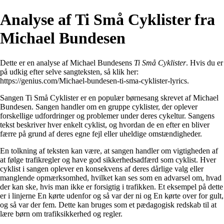
Analyse af Ti Små Cyklister fra
Michael Bundesen
Dette er en analyse af Michael Bundesens
Ti Små Cyklister
. Hvis du er
på udkig efter selve sangteksten, så klik her:
https://genius.com/Michael-bundesen-ti-sma-cyklister-lyrics
.
Sangen Ti Små Cyklister er en populær børnesang skrevet af Michael
Bundesen. Sangen handler om en gruppe cyklister, der oplever
forskellige udfordringer og problemer under deres cykeltur. Sangens
tekst beskriver hver enkelt cyklist, og hvordan de en efter en bliver
færre på grund af deres egne fejl eller uheldige omstændigheder.
En tolkning af teksten kan være, at sangen handler om vigtigheden af
at følge trafikregler og have god sikkerhedsadfærd som cyklist. Hver
cyklist i sangen oplever en konsekvens af deres dårlige valg eller
manglende opmærksomhed, hvilket kan ses som en advarsel om, hvad
der kan ske, hvis man ikke er forsigtig i trafikken. Et eksempel på dette
er i linjerne En kørte udenfor og så var der ni og En kørte over for gult,
og så var der fem. Dette kan bruges som et pædagogisk redskab til at
lære børn om trafiksikkerhed og regler.