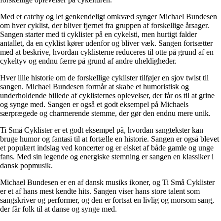
Med et catchy og let genkendeligt omkvæd synger Michael Bundesen
om hver cyklist, der bliver fjernet fra gruppen af forskellige årsager.
Sangen starter med ti cyklister på en cykelsti, men hurtigt falder
antallet, da en cyklist kører udenfor og bliver væk. Sangen fortsætter
med at beskrive, hvordan cyklisterne reduceres til otte på grund af en
cykeltyv og endnu færre på grund af andre uheldigheder.
Hver lille historie om de forskellige cyklister tilføjer en sjov twist til
sangen. Michael Bundesen formår at skabe et humoristisk og
underholdende billede af cyklisternes oplevelser, der får os til at grine
og synge med. Sangen er også et godt eksempel på Michaels
særprægede og charmerende stemme, der gør den endnu mere unik.
Ti Små Cyklister er et godt eksempel på, hvordan sangtekster kan
bruge humor og fantasi til at fortælle en historie. Sangen er også blevet
et populært indslag ved koncerter og er elsket af både gamle og unge
fans. Med sin legende og energiske stemning er sangen en klassiker i
dansk popmusik.
Michael Bundesen er en af dansk musiks ikoner, og Ti Små Cyklister
er et af hans mest kendte hits. Sangen viser hans store talent som
sangskriver og performer, og den er fortsat en livlig og morsom sang,
der får folk til at danse og synge med.