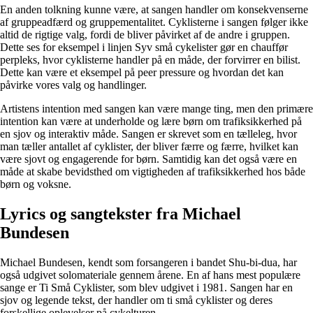
En anden tolkning kunne være, at sangen handler om konsekvenserne
af gruppeadfærd og gruppementalitet. Cyklisterne i sangen følger ikke
altid de rigtige valg, fordi de bliver påvirket af de andre i gruppen.
Dette ses for eksempel i linjen Syv små cykelister gør en chauffør
perpleks, hvor cyklisterne handler på en måde, der forvirrer en bilist.
Dette kan være et eksempel på peer pressure og hvordan det kan
påvirke vores valg og handlinger.
Artistens intention med sangen kan være mange ting, men den primære
intention kan være at underholde og lære børn om trafiksikkerhed på
en sjov og interaktiv måde. Sangen er skrevet som en tælleleg, hvor
man tæller antallet af cyklister, der bliver færre og færre, hvilket kan
være sjovt og engagerende for børn. Samtidig kan det også være en
måde at skabe bevidsthed om vigtigheden af trafiksikkerhed hos både
børn og voksne.
Lyrics og sangtekster fra Michael
Bundesen
Michael Bundesen, kendt som forsangeren i bandet Shu-bi-dua, har
også udgivet solomateriale gennem årene. En af hans mest populære
sange er Ti Små Cyklister, som blev udgivet i 1981. Sangen har en
sjov og legende tekst, der handler om ti små cyklister og deres
forskellige oplevelser på cykelturen.