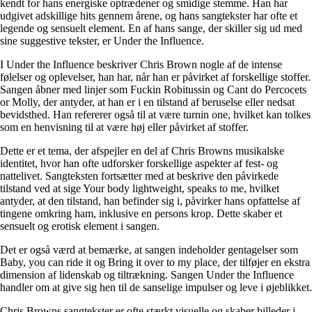
kendt for hans energiske optrædener og smidige stemme. Han har
udgivet adskillige hits gennem årene, og hans sangtekster har ofte et
legende og sensuelt element. En af hans sange, der skiller sig ud med
sine suggestive tekster, er Under the Influence.
I Under the Influence beskriver Chris Brown nogle af de intense
følelser og oplevelser, han har, når han er påvirket af forskellige stoffer.
Sangen åbner med linjer som Fuckin Robitussin og Cant do Percocets
or Molly, der antyder, at han er i en tilstand af beruselse eller nedsat
bevidsthed. Han refererer også til at være turnin one, hvilket kan tolkes
som en henvisning til at være høj eller påvirket af stoffer.
Dette er et tema, der afspejler en del af Chris Browns musikalske
identitet, hvor han ofte udforsker forskellige aspekter af fest- og
nattelivet. Sangteksten fortsætter med at beskrive den påvirkede
tilstand ved at sige Your body lightweight, speaks to me, hvilket
antyder, at den tilstand, han befinder sig i, påvirker hans opfattelse af
tingene omkring ham, inklusive en persons krop. Dette skaber et
sensuelt og erotisk element i sangen.
Det er også værd at bemærke, at sangen indeholder gentagelser som
Baby, you can ride it og Bring it over to my place, der tilføjer en ekstra
dimension af lidenskab og tiltrækning. Sangen Under the Influence
handler om at give sig hen til de sanselige impulser og leve i øjeblikket.
Chris Browns sangtekster er ofte stærkt visuelle og skaber billeder i