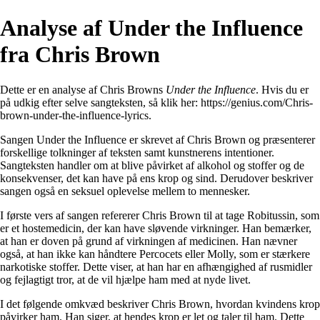
Analyse af Under the Influence
fra Chris Brown
Dette er en analyse af Chris Browns
Under the Influence
. Hvis du er
på udkig efter selve sangteksten, så klik her:
https://genius.com/Chris-
brown-under-the-influence-lyrics
.
Sangen Under the Influence er skrevet af Chris Brown og præsenterer
forskellige tolkninger af teksten samt kunstnerens intentioner.
Sangteksten handler om at blive påvirket af alkohol og stoffer og de
konsekvenser, det kan have på ens krop og sind. Derudover beskriver
sangen også en seksuel oplevelse mellem to mennesker.
I første vers af sangen refererer Chris Brown til at tage Robitussin, som
er et hostemedicin, der kan have sløvende virkninger. Han bemærker,
at han er doven på grund af virkningen af medicinen. Han nævner
også, at han ikke kan håndtere Percocets eller Molly, som er stærkere
narkotiske stoffer. Dette viser, at han har en afhængighed af rusmidler
og fejlagtigt tror, at de vil hjælpe ham med at nyde livet.
I det følgende omkvæd beskriver Chris Brown, hvordan kvindens krop
påvirker ham. Han siger, at hendes krop er let og taler til ham. Dette