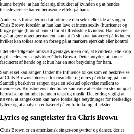
kunne betyde, at han føler sig tiltrukket af kvinden og at hendes
tilstedeværelse har en berusende effekt på ham.
Andet vers fortsætter med at udforske den seksuelle side af sangen.
Chris Brown foreslår, at han kan lave et intens sexliv (hurricane) og
bruge penge (hunnid bands) for at tilfredsstille kvinden. Han nævner
også at gøre noget permanent, som at få sit navn tatoveret på kvinden,
hvilket kan tolkes som en forsøg på at markere ejerskab eller kontrol.
I det efterfølgende omkvæd gentages ideen om, at kvindens lette krop
og tilstedeværelse påvirker Chris Brown. Dette antyder, at han er
fascineret af hende og at hun har en stor betydning for ham.
Samlet set kan sangen Under the Influence tolkes som en beskrivelse
af Chris Browns interesse for rusmidler og deres påvirkning på ham.
Samtidig beskriver sangen også en seksuel oplevelse mellem to
mennesker. Kunstnerens intentioner kan være at skabe en stemning af
beruselse og intimitet gennem tekst og musik. Det er dog vigtigt at
nævne, at sangteksten kan have forskellige betydninger for forskellige
lyttere og at analysen er baseret på en fortolkning af teksten.
Lyrics og sangtekster fra Chris Brown
Chris Brown er en amerikansk singer-songwriter og danser, der er