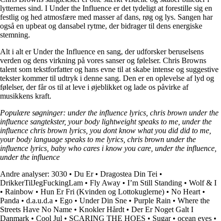
lytternes sind. I Under the Influence er det tydeligt at forestille sig en
festlig og hed atmosfære med masser af dans, røg og lys. Sangen har
også en upbeat og dansabel rytme, der bidrager til dens energiske
stemning.
Alt i alt er Under the Influence en sang, der udforsker beruselsens
verden og dens virkning på vores sanser og følelser. Chris Browns
talent som tekstforfatter og hans evne til at skabe intense og suggestive
tekster kommer til udtryk i denne sang. Den er en oplevelse af lyd og
følelser, der får os til at leve i øjeblikket og lade os påvirke af
musikkens kraft.
Populære søgninger: under the influence lyrics, chris brown under the
influence sangtekster, your body lightweight speaks to me, under the
influence chris brown lyrics, you dont know what you did did to me,
your body language speaks to me lyrics, chris brown under the
influence lyrics, baby who cares i know you care, under the influence,
under the influence
Andre analyser:
3030
•
Du Er
•
Dragostea Din Tei
•
DrikkerTilJegFuckingLam
•
Fly Away
•
I’m Still Standing
•
Wolf & I
•
Rainbow
•
Hun Er Fri (Kvinden og Lottokuglerne)
•
No Heart
•
Panda
•
​d.a.u.d.a
•
Ego
•
Under Din Sne
•
Purple Rain
•
Where the
Streets Have No Name
•
Knokler Hårdt
•
Der Er Noget Galt I
Danmark
•
Cool Jul
•
SCARING THE HOES
•
Sugar
•
​​ocean eyes
•