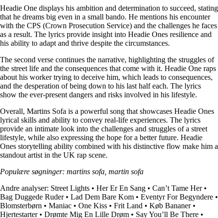
Headie One displays his ambition and determination to succeed, stating
that he dreams big even in a small bando. He mentions his encounter
with the CPS (Crown Prosecution Service) and the challenges he faces
as a result. The lyrics provide insight into Headie Ones resilience and
his ability to adapt and thrive despite the circumstances.
The second verse continues the narrative, highlighting the struggles of
the street life and the consequences that come with it. Headie One raps
about his worker trying to deceive him, which leads to consequences,
and the desperation of being down to his last half each. The lyrics
show the ever-present dangers and risks involved in his lifestyle.
Overall, Martins Sofa is a powerful song that showcases Headie Ones
lyrical skills and ability to convey real-life experiences. The lyrics
provide an intimate look into the challenges and struggles of a street
lifestyle, while also expressing the hope for a better future. Headie
Ones storytelling ability combined with his distinctive flow make him a
standout artist in the UK rap scene.
Populære søgninger: martins sofa, martin sofa
Andre analyser:
Street Lights
•
Her Er En Sang
•
Can’t Tame Her
•
Bag Duggede Ruder
•
Lad Dem Bare Kom
•
Eventyr For Begyndere
•
Blomsterbørn
•
Maniac
•
One Kiss
•
Frit Land
•
Køb Bananer
•
Hjertestarter
•
Drømte Mig En Lille Drøm
•
Say You’ll Be There
•