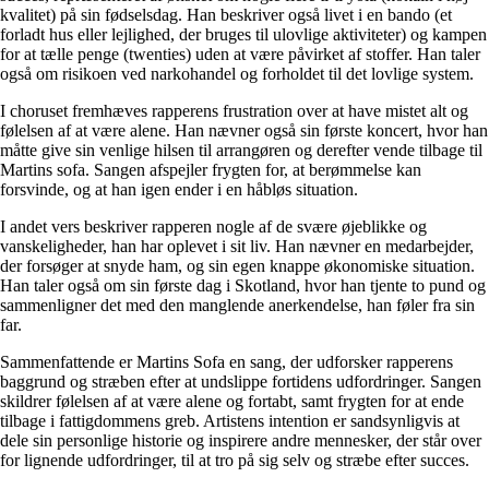
kvalitet) på sin fødselsdag. Han beskriver også livet i en bando (et
forladt hus eller lejlighed, der bruges til ulovlige aktiviteter) og kampen
for at tælle penge (twenties) uden at være påvirket af stoffer. Han taler
også om risikoen ved narkohandel og forholdet til det lovlige system.
I choruset fremhæves rapperens frustration over at have mistet alt og
følelsen af ​​at være alene. Han nævner også sin første koncert, hvor han
måtte give sin venlige hilsen til arrangøren og derefter vende tilbage til
Martins sofa. Sangen afspejler frygten for, at berømmelse kan
forsvinde, og at han igen ender i en håbløs situation.
I andet vers beskriver rapperen nogle af de svære øjeblikke og
vanskeligheder, han har oplevet i sit liv. Han nævner en medarbejder,
der forsøger at snyde ham, og sin egen knappe økonomiske situation.
Han taler også om sin første dag i Skotland, hvor han tjente to pund og
sammenligner det med den manglende anerkendelse, han føler fra sin
far.
Sammenfattende er Martins Sofa en sang, der udforsker rapperens
baggrund og stræben efter at undslippe fortidens udfordringer. Sangen
skildrer følelsen af ​​at være alene og fortabt, samt frygten for at ende
tilbage i fattigdommens greb. Artistens intention er sandsynligvis at
dele sin personlige historie og inspirere andre mennesker, der står over
for lignende udfordringer, til at tro på sig selv og stræbe efter succes.