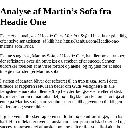
Analyse af Martin’s Sofa fra
Headie One
Dette er en analyse af Headie Ones
Martin’s Sofa
. Hvis du er på udkig
efter selve sangteksten, så klik her:
https://genius.com/Headie-one-
martins-sofa-lyrics
.
Denne sangtekst, Martins Sofa, af Headie One, handler om en rapper,
der reflekterer over sin opvækst og stræben efter succes. Sangen
udforsker følelsen af at være fortabt og alene, og frygten for at ende
tilbage i fortiden på Martins sofa.
I starten af ​​sangen bliver der refereret til en trap nigga, som i dette
tilfælde er rapperen selv. Han beder om Guds velsignelse til alle
fængslende narkohandlende (trap betyder fængselscelle eller et sted,
hvor der er udbredt narkohandel) og udtrykker ønsket om at undgå at
ende på Martins sofa, som symboliserer en tilbagevenden til tidligere
fattigdom og svære tider.
I første vers udforsker rapperen sin fortid og de udfordringer, han har
haft. Han reflekterer over sit ønske om mere økonomisk sikkerhed og
succes, repræsenteret af ønsket om nogle flere ti-ti yola (kokain i høj