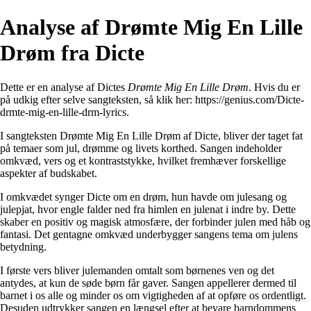
Analyse af Drømte Mig En Lille
Drøm fra Dicte
Dette er en analyse af Dictes
Drømte Mig En Lille Drøm
. Hvis du er
på udkig efter selve sangteksten, så klik her:
https://genius.com/Dicte-
drmte-mig-en-lille-drm-lyrics
.
I sangteksten Drømte Mig En Lille Drøm af Dicte, bliver der taget fat
på temaer som jul, drømme og livets korthed. Sangen indeholder
omkvæd, vers og et kontraststykke, hvilket fremhæver forskellige
aspekter af budskabet.
I omkvædet synger Dicte om en drøm, hun havde om julesang og
julepjat, hvor engle falder ned fra himlen en julenat i indre by. Dette
skaber en positiv og magisk atmosfære, der forbinder julen med håb og
fantasi. Det gentagne omkvæd underbygger sangens tema om julens
betydning.
I første vers bliver julemanden omtalt som børnenes ven og det
antydes, at kun de søde børn får gaver. Sangen appellerer dermed til
barnet i os alle og minder os om vigtigheden af at opføre os ordentligt.
Desuden udtrykker sangen en længsel efter at bevare barndommens