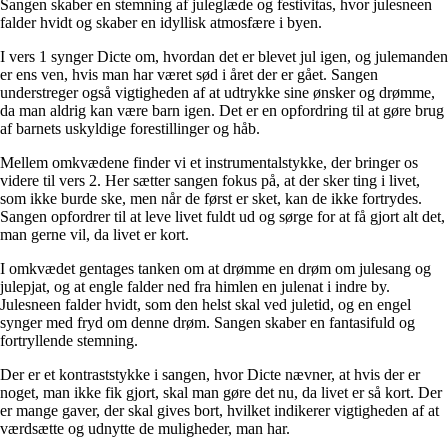
Sangen skaber en stemning af juleglæde og festivitas, hvor julesneen
falder hvidt og skaber en idyllisk atmosfære i byen.
I vers 1 synger Dicte om, hvordan det er blevet jul igen, og julemanden
er ens ven, hvis man har været sød i året der er gået. Sangen
understreger også vigtigheden af at udtrykke sine ønsker og drømme,
da man aldrig kan være barn igen. Det er en opfordring til at gøre brug
af barnets uskyldige forestillinger og håb.
Mellem omkvædene finder vi et instrumentalstykke, der bringer os
videre til vers 2. Her sætter sangen fokus på, at der sker ting i livet,
som ikke burde ske, men når de først er sket, kan de ikke fortrydes.
Sangen opfordrer til at leve livet fuldt ud og sørge for at få gjort alt det,
man gerne vil, da livet er kort.
I omkvædet gentages tanken om at drømme en drøm om julesang og
julepjat, og at engle falder ned fra himlen en julenat i indre by.
Julesneen falder hvidt, som den helst skal ved juletid, og en engel
synger med fryd om denne drøm. Sangen skaber en fantasifuld og
fortryllende stemning.
Der er et kontraststykke i sangen, hvor Dicte nævner, at hvis der er
noget, man ikke fik gjort, skal man gøre det nu, da livet er så kort. Der
er mange gaver, der skal gives bort, hvilket indikerer vigtigheden af at
værdsætte og udnytte de muligheder, man har.