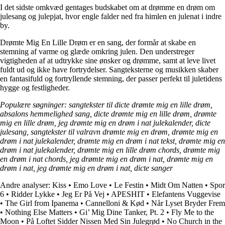
I det sidste omkvæd gentages budskabet om at drømme en drøm om
julesang og julepjat, hvor engle falder ned fra himlen en julenat i indre
by.
Drømte Mig En Lille Drøm er en sang, der formår at skabe en
stemning af varme og glæde omkring julen. Den understreger
vigtigheden af at udtrykke sine ønsker og drømme, samt at leve livet
fuldt ud og ikke have fortrydelser. Sangteksterne og musikken skaber
en fantasifuld og fortryllende stemning, der passer perfekt til juletidens
hygge og festligheder.
Populære søgninger: sangtekster til dicte drømte mig en lille drøm,
absalons hemmelighed sang, dicte drømte mig en lille drøm, drømte
mig en lille drøm, jeg drømte mig en drøm i nat julekalender, dicte
julesang, sangtekster til valravn drømte mig en drøm, drømte mig en
drøm i nat julekalender, drømte mig en drøm i nat tekst, drømte mig en
drøm i nat julekalender, drømte mig en lille drøm chords, drømte mig
en drøm i nat chords, jeg drømte mig en drøm i nat, drømte mig en
drøm i nat, jeg drømte mig en drøm i nat, dicte sanger
Andre analyser:
Kiss
•
Emo Love
•
Le Festin
•
Midt Om Natten
•
Spor
6
•
Ridder Lykke
•
Jeg Er På Vej
•
APESHIT
•
Elefantens Vuggevise
•
The Girl from Ipanema
•
Cannelloni & Kød
•
Når Lyset Bryder Frem
•
Nothing Else Matters
•
Gi’ Mig Dine Tanker, Pt. 2
•
Fly Me to the
Moon
•
På Loftet Sidder Nissen Med Sin Julegrød
•
No Church in the