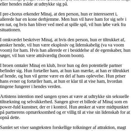
eller hendes måde at udtrykke sig på.
I pre-chorus erkender Minaj, at den person, hun er interesseret i,
allerede har en kone derhjemme. Men hun vil have ham for sig selv i
en nat, og hvis han bliver ved med at spille spil, vil hun løbe væk fra
situationen.
I omkvædet beskriver Minaj, at hvis den person, hun er tiltrukket af,
ønsker hende, vil hun være eksplosiv og lidenskabelig (va va voom
voom) for ham. Hvis han allerede er i besiddelse af de egenskaber, hun
søger, vil hun være attråværdig (boom boom).
I broen omtaler Minaj en klub, hvor hun og den potentielle partner
befinder sig. Hun fortæller ham, at hun kan mærke, at han er tiltrukket
af hende, og hun vil gerne være en del af hans oplevelse. Hun priser
hans evner og fortæller ham, at hun er klar til at vise ham, hvordan
tingene fungerer i hendes verden.
Artistens intention med sangen synes at være at udtrykke sin seksuelle
tiltrækning og selvsikkerhed. Sangen giver et billede af Minaj som en
power-fuld kunstner, der er i kontrol. Hun ønsker at være midtpunktet
på partnerens opmærksomhed og er villig til at vise sin lidenskab for at
opnå dette.
Samlet set viser sangteksten forskellige tolkninger af attraktion, magt