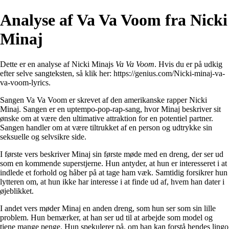
Analyse af Va Va Voom fra Nicki
Minaj
Dette er en analyse af Nicki Minajs
Va Va Voom
. Hvis du er på udkig
efter selve sangteksten, så klik her:
https://genius.com/Nicki-minaj-va-
va-voom-lyrics
.
Sangen Va Va Voom er skrevet af den amerikanske rapper Nicki
Minaj. Sangen er en uptempo-pop-rap-sang, hvor Minaj beskriver sit
ønske om at være den ultimative attraktion for en potentiel partner.
Sangen handler om at være tiltrukket af en person og udtrykke sin
seksuelle og selvsikre side.
I første vers beskriver Minaj sin første møde med en dreng, der ser ud
som en kommende superstjerne. Hun antyder, at hun er interesseret i at
indlede et forhold og håber på at tage ham væk. Samtidig forsikrer hun
lytteren om, at hun ikke har interesse i at finde ud af, hvem han dater i
øjeblikket.
I andet vers møder Minaj en anden dreng, som hun ser som sin lille
problem. Hun bemærker, at han ser ud til at arbejde som model og
tjene mange penge. Hun spekulerer på, om han kan forstå hendes lingo