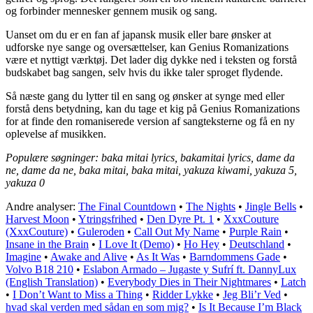
og forbinder mennesker gennem musik og sang.
Uanset om du er en fan af japansk musik eller bare ønsker at
udforske nye sange og oversættelser, kan Genius Romanizations
være et nyttigt værktøj. Det lader dig dykke ned i teksten og forstå
budskabet bag sangen, selv hvis du ikke taler sproget flydende.
Så næste gang du lytter til en sang og ønsker at synge med eller
forstå dens betydning, kan du tage et kig på Genius Romanizations
for at finde den romaniserede version af sangteksterne og få en ny
oplevelse af musikken.
Populære søgninger: baka mitai lyrics, bakamitai lyrics, dame da
ne, dame da ne, baka mitai, baka mitai, yakuza kiwami, yakuza 5,
yakuza 0
Andre analyser:
The Final Countdown
•
The Nights
•
Jingle Bells
•
Harvest Moon
•
Ytringsfrihed
•
Den Dyre Pt. 1
•
XxxCouture
(XxxCouture)
•
Guleroden
•
Call Out My Name
•
Purple Rain
•
Insane in the Brain
•
I Love It (Demo)
•
Ho Hey
•
Deutschland
•
Imagine
•
Awake and Alive
•
As It Was
•
Barndommens Gade
•
Volvo B18 210
•
Eslabon Armado – Jugaste y Sufrí ft. DannyLux
(English Translation)
•
Everybody Dies in Their Nightmares
•
Latch
•
I Don’t Want to Miss a Thing
•
Ridder Lykke
•
Jeg Bli’r Ved
•
hvad skal verden med sådan en som mig?
•
Is It Because I’m Black