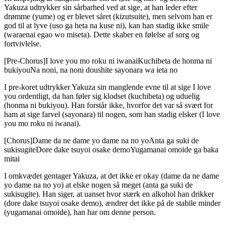
Yakuza udtrykker sin sårbarhed ved at sige, at han leder efter
drømme (yume) og er blevet såret (kizutsuite), men selvom han er
god til at lyve (uso ga heta na kuse ni), kan han stadig ikke smile
(waraenai egao wo miseta). Dette skaber en følelse af sorg og
fortvivlelse.
[Pre-Chorus]I love you mo roku ni iwanaiKuchibeta de honma ni
bukiyouNa noni, na noni doushite sayonara wa ieta no
I pre-koret udtrykker Yakuza sin manglende evne til at sige I love
you ordentligt, da han føler sig klodset (kuchibeta) og uduelig
(honma ni bukiyou). Han forstår ikke, hvorfor det var så svært for
ham at sige farvel (sayonara) til nogen, som han stadig elsker (I love
you mo roku ni iwanai).
[Chorus]Dame da ne dame yo dame na no yoAnta ga suki de
sukisugiteDore dake tsuyoi osake demoYugamanai omoide ga baka
mitai
I omkvædet gentager Yakuza, at det ikke er okay (dame da ne dame
yo dame na no yo) at elske nogen så meget (anta ga suki de
sukisugite). Han siger, at uanset hvor stærk en alkohol han drikker
(dore dake tsuyoi osake demo), ændrer det ikke på de stabile minder
(yugamanai omoide), han har om denne person.