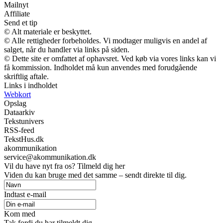
Mailnyt
Affiliate
Send et tip
© Alt materiale er beskyttet.
© Alle rettigheder forbeholdes. Vi modtager muligvis en andel af
salget, når du handler via links på siden.
© Dette site er omfattet af ophavsret. Ved køb via vores links kan vi
få kommission. Indholdet må kun anvendes med forudgående
skriftlig aftale.
Links i indholdet
Webkort
Opslag
Dataarkiv
Tekstunivers
RSS-feed
TekstHus.dk
akommunikation
service@akommunikation.dk
Vil du have nyt fra os? Tilmeld dig her
Viden du kan bruge med det samme – sendt direkte til dig.
Indtast e-mail
Kom med
Tak fordi du har tilmeldt dig