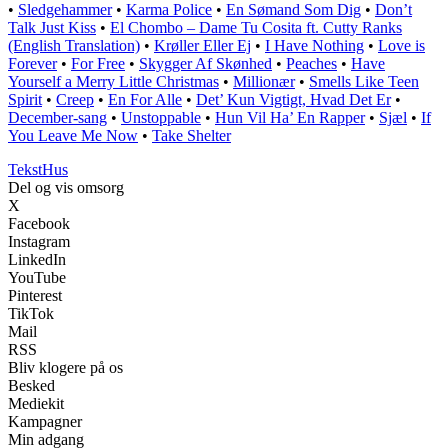
•
Sledgehammer
•
Karma Police
•
En Sømand Som Dig
•
Don’t
Talk Just Kiss
•
El Chombo – Dame Tu Cosita ft. Cutty Ranks
(English Translation)
•
Krøller Eller Ej
•
I Have Nothing
•
Love is
Forever
•
For Free
•
Skygger Af Skønhed
•
Peaches
•
Have
Yourself a Merry Little Christmas
•
Millionær
•
Smells Like Teen
Spirit
•
Creep
•
En For Alle
•
Det’ Kun Vigtigt, Hvad Det Er
•
December-sang
•
Unstoppable
•
Hun Vil Ha’ En Rapper
•
Sjæl
•
If
You Leave Me Now
•
Take Shelter
Tekst
Hus
Del og vis omsorg
X
Facebook
Instagram
LinkedIn
YouTube
Pinterest
TikTok
Mail
RSS
Bliv klogere på os
Besked
Mediekit
Kampagner
Min adgang