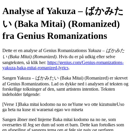
Analyse af Yakuza – ばかみた
い (Baka Mitai) (Romanized)
fra Genius Romanizations
Dette er en analyse af Genius Romanizationss
Yakuza – ばかみた
い (Baka Mitai) (Romanized)
. Hvis du er på udkig efter selve
sangteksten, så klik her:
https://genius.com/Genius-romanizations-
yakuza-baka-mitai-romanized-lyrics
.
Sangen Yakuza – ばかみたい (Baka Mitai) (Romanized) er skrevet
af Genius Romanizations. Lad os dykke ned i analysen af teksten og
forskellige tolkninger af den, samt artistens intention. Teksten
indeholder følgende:
[Verse 1]Baka mitai kodomo na no neYume wo otte kizutsuiteUso
ga heta na kuse ni waraenai egao wo miseta
Sangen åbner med linjerne Baka mitai kodomo na no ne, som
oversættes til Jeg ser dum ud som et barn. Dette kan fortolkes som
en afspejling af sangens tema om at føle sig naiv og uerfaren.