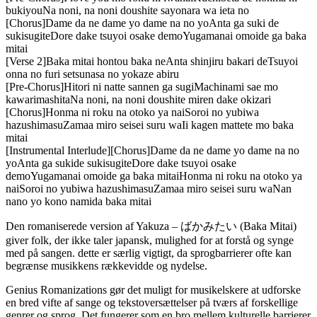
bukiyouNa noni, na noni doushite sayonara wa ieta no
[Chorus]Dame da ne dame yo dame na no yoAnta ga suki de
sukisugiteDore dake tsuyoi osake demoYugamanai omoide ga baka
mitai
[Verse 2]Baka mitai hontou baka neAnta shinjiru bakari deTsuyoi
onna no furi setsunasa no yokaze abiru
[Pre-Chorus]Hitori ni natte sannen ga sugiMachinami sae mo
kawarimashitaNa noni, na noni doushite miren dake okizari
[Chorus]Honma ni roku na otoko ya naiSoroi no yubiwa
hazushimasuZamaa miro seisei suru waIi kagen mattete mo baka
mitai
[Instrumental Interlude][Chorus]Dame da ne dame yo dame na no
yoAnta ga sukide sukisugiteDore dake tsuyoi osake
demoYugamanai omoide ga baka mitaiHonma ni roku na otoko ya
naiSoroi no yubiwa hazushimasuZamaa miro seisei suru waNan
nano yo kono namida baka mitai
Den romaniserede version af Yakuza – ばかみたい (Baka Mitai)
giver folk, der ikke taler japansk, mulighed for at forstå og synge
med på sangen. dette er særlig vigtigt, da sprogbarrierer ofte kan
begrænse musikkens rækkevidde og nydelse.
Genius Romanizations gør det muligt for musikelskere at udforske
en bred vifte af sange og tekstoversættelser på tværs af forskellige
genrer og sprog. Det fungerer som en bro mellem kulturelle barrierer