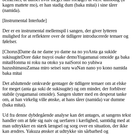
kagen mattete mo), er han stadig dum (baka mitai) i sine tårer
(namida).
[Instrumental Interlude]
Der er en instrumental mellemspil i sangen, der giver lytteren
mulighed for at reflektere over de tidligere introducerede temaer og
følelser.
[Chorus]Dame da ne dame yo dame na no yoAnta ga sukide
sukisugiteDore dake tsuyoi osake demoYugamanai omoide ga baka
mitaiHonma ni roku na otoko ya naiSoroi no yubiwa
hazushimasuZamaa miro seisei suru waNan nano yo kono namida
baka mitai
Det afsluttende omkvæde gentager de tidligere temaer om at elske
for meget (anta ga suki de sukisugite) og om minder, der forbliver
stabile (yugamanai omoide). Sangen slutter med en desperat tanke
om, at han virkelig ville ønske, at hans tårer (namida) var dumme
(baka mitai).
Ud fra denne dybdegående analyse kan det antages, at sangens tekst
handler om at føle sig naiv og uerfaren i kærlighed, samtidig med at
man udtrykker en stærk længsel og sorg over en situation, der ikke
kan ændres. Yakuza ønsker at udtrykke sin sårbarhed og