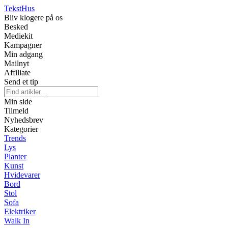
Tekst
Hus
Bliv klogere på os
Besked
Mediekit
Kampagner
Min adgang
Mailnyt
Affiliate
Send et tip
Min side
Tilmeld
Nyhedsbrev
Kategorier
Trends
Lys
Planter
Kunst
Hvidevarer
Bord
Stol
Sofa
Elektriker
Walk In