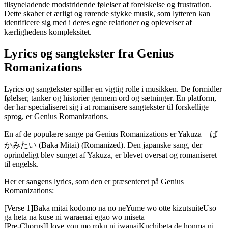
tilsyneladende modstridende følelser af forelskelse og frustration.
Dette skaber et ærligt og rørende stykke musik, som lytteren kan
identificere sig med i deres egne relationer og oplevelser af
kærlighedens kompleksitet.
Lyrics og sangtekster fra Genius
Romanizations
Lyrics og sangtekster spiller en vigtig rolle i musikken. De formidler
følelser, tanker og historier gennem ord og sætninger. En platform,
der har specialiseret sig i at romanisere sangtekster til forskellige
sprog, er Genius Romanizations.
En af de populære sange på Genius Romanizations er Yakuza – ば
かみたい (Baka Mitai) (Romanized). Den japanske sang, der
oprindeligt blev sunget af Yakuza, er blevet oversat og romaniseret
til engelsk.
Her er sangens lyrics, som den er præsenteret på Genius
Romanizations:
[Verse 1]Baka mitai kodomo na no neYume wo otte kizutsuiteUso
ga heta na kuse ni waraenai egao wo miseta
[Pre-Chorus]I love you mo roku ni iwanaiKuchibeta de honma ni