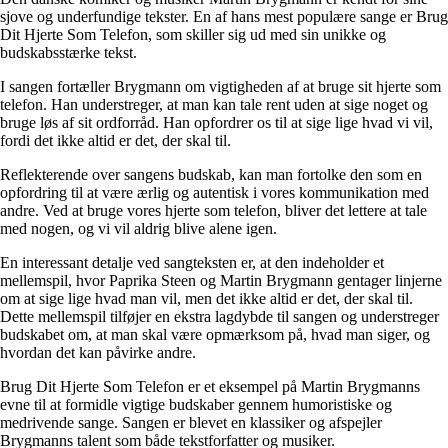
sjove og underfundige tekster. En af hans mest populære sange er Brug
Dit Hjerte Som Telefon, som skiller sig ud med sin unikke og
budskabsstærke tekst.
I sangen fortæller Brygmann om vigtigheden af at bruge sit hjerte som
telefon. Han understreger, at man kan tale rent uden at sige noget og
bruge løs af sit ordforråd. Han opfordrer os til at sige lige hvad vi vil,
fordi det ikke altid er det, der skal til.
Reflekterende over sangens budskab, kan man fortolke den som en
opfordring til at være ærlig og autentisk i vores kommunikation med
andre. Ved at bruge vores hjerte som telefon, bliver det lettere at tale
med nogen, og vi vil aldrig blive alene igen.
En interessant detalje ved sangteksten er, at den indeholder et
mellemspil, hvor Paprika Steen og Martin Brygmann gentager linjerne
om at sige lige hvad man vil, men det ikke altid er det, der skal til.
Dette mellemspil tilføjer en ekstra lagdybde til sangen og understreger
budskabet om, at man skal være opmærksom på, hvad man siger, og
hvordan det kan påvirke andre.
Brug Dit Hjerte Som Telefon er et eksempel på Martin Brygmanns
evne til at formidle vigtige budskaber gennem humoristiske og
medrivende sange. Sangen er blevet en klassiker og afspejler
Brygmanns talent som både tekstforfatter og musiker.