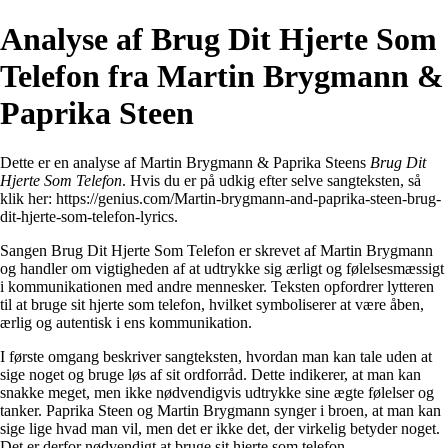
Analyse af Brug Dit Hjerte Som
Telefon fra Martin Brygmann &
Paprika Steen
Dette er en analyse af Martin Brygmann & Paprika Steens
Brug Dit
Hjerte Som Telefon
. Hvis du er på udkig efter selve sangteksten, så
klik her:
https://genius.com/Martin-brygmann-and-paprika-steen-brug-
dit-hjerte-som-telefon-lyrics
.
Sangen Brug Dit Hjerte Som Telefon er skrevet af Martin Brygmann
og handler om vigtigheden af at udtrykke sig ærligt og følelsesmæssigt
i kommunikationen med andre mennesker. Teksten opfordrer lytteren
til at bruge sit hjerte som telefon, hvilket symboliserer at være åben,
ærlig og autentisk i ens kommunikation.
I første omgang beskriver sangteksten, hvordan man kan tale uden at
sige noget og bruge løs af sit ordforråd. Dette indikerer, at man kan
snakke meget, men ikke nødvendigvis udtrykke sine ægte følelser og
tanker. Paprika Steen og Martin Brygmann synger i broen, at man kan
sige lige hvad man vil, men det er ikke det, der virkelig betyder noget.
Det er derfor nødvendigt at bruge sit hjerte som telefon.