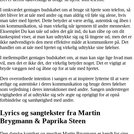
I omkvædet gentages budskabet om at bruge sit hjerte som telefon, så
det bliver let at tale med andre og man aldrig vil føle sig alene, hvis
man taler med hjertet. Dette betyder at være ærlig, autentisk og åben i
sin kommunikation, så man virkelig når igennem til andre mennesker.
Eksemplet Du kan tale ud uden det går ind, du kan råbe op om dit
tankespind viser, at man kan udtrykke sig og få tingene ud, men det er
ikke nødvendigvis den mest effektive måde at kommunikere på. Det
handler om at tale med hjertet og virkelig udtrykke sine følelser.
I mellemspillet gentages budskabet om, at man kan sige lige hvad man
vil, men det er ikke det, der virkelig betyder noget. Det er vigtigt at
bryde væggen ned og åbne op for at tale med hjertet.
Den overordnede intention i sangen er at inspirere lytterne til at være
ærlige og autentiske i deres kommunikation og bruge deres følelser
som vejledning i deres interaktioner med andre. Sangen understreger
vigtigheden af at udtrykke sig selv ægte og oprigtigt for at opnå
forbindelse og samhørighed med andre.
Lyrics og sangtekster fra Martin
Brygmann & Paprika Steen
Den danske komiker og musiker Martin Brygmann er kendt for sine