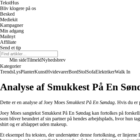
Tekst
Hus
Bliv klogere på os
Besked
Mediekit
Kampagner
Min adgang
Mailnyt
Affiliate
Send et tip
Min side
Tilmeld
Nyhedsbrev
Kategorier
Trends
Lys
Planter
Kunst
Hvidevarer
Bord
Stol
Sofa
Elektriker
Walk In
Analyse af Smukkest På En Søn
Dette er en analyse af Joey Moes
Smukkest På En Søndag
. Hvis du er 
Joey Moes sangtekst Smukkest På En Søndag kan fortolkes på forskell
som bliver beundret af sin partner på hendes arbejdsplads, hvor hun t
shirt og er afslappet uden makeup.
Et eksempel fra teksten, der understøtter denne fortolkning, er linjern