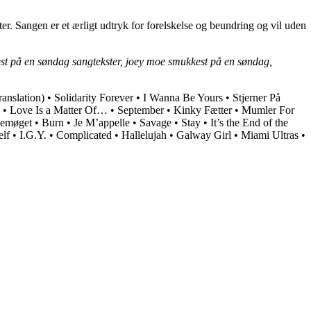
. Sangen er et ærligt udtryk for forelskelse og beundring og vil uden
st på en søndag sangtekster, joey moe smukkest på en søndag,
anslation)
•
Solidarity Forever
•
I Wanna Be Yours
•
Stjerner På
•
Love Is a Matter Of…
•
September
•
Kinky Fætter
•
Mumler For
jemøget
•
Burn
•
Je M’appelle
•
Savage
•
Stay
•
It’s the End of the
elf
•
I.G.Y.
•
Complicated
•
Hallelujah
•
Galway Girl
•
Miami Ultras
•