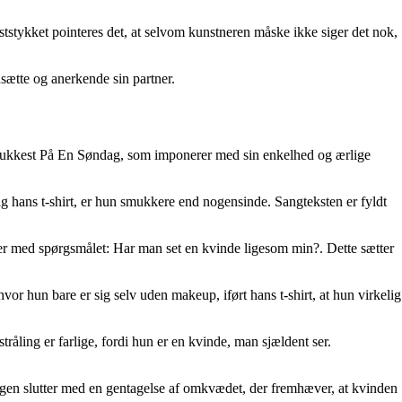
ststykket pointeres det, at selvom kunstneren måske ikke siger det nok,
dsætte og anerkende sin partner.
Smukkest På En Søndag, som imponerer med sin enkelhed og ærlige
g hans t-shirt, er hun smukkere end nogensinde. Sangteksten er fyldt
ler med spørgsmålet: Har man set en kvinde ligesom min?. Dette sætter
r hun bare er sig selv uden makeup, iført hans t-shirt, at hun virkelig
råling er farlige, fordi hun er en kvinde, man sjældent ser.
ngen slutter med en gentagelse af omkvædet, der fremhæver, at kvinden