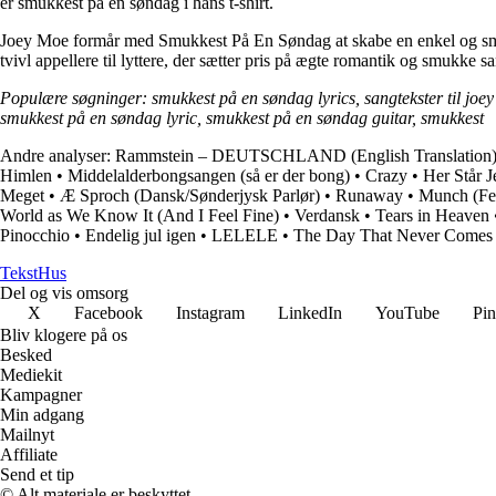
er smukkest på en søndag i hans t-shirt.
Joey Moe formår med Smukkest På En Søndag at skabe en enkel og smuk s
tvivl appellere til lyttere, der sætter pris på ægte romantik og smukke sa
Populære søgninger: smukkest på en søndag lyrics, sangtekster til jo
smukkest på en søndag lyric, smukkest på en søndag guitar, smukkest
Andre analyser:
Rammstein – DEUTSCHLAND (English Translation
Himlen
•
Middelalderbongsangen (så er der bong)
•
Crazy
•
Her Står J
Meget
•
Æ Sproch (Dansk/Sønderjysk Parlør)
•
Runaway
•
Munch (Fee
World as We Know It (And I Feel Fine)
•
Verdansk
•
Tears in Heaven
Pinocchio
•
Endelig jul igen
•
LELELE
•
The Day That Never Comes
Tekst
Hus
Del og vis omsorg
X
Facebook
Instagram
LinkedIn
YouTube
Pin
Bliv klogere på os
Besked
Mediekit
Kampagner
Min adgang
Mailnyt
Affiliate
Send et tip
© Alt materiale er beskyttet.