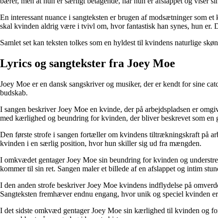
bærer, men at hun er særligt betagende, når hun er afslappet og viser sin
En interessant nuance i sangteksten er brugen af modsætninger som et ko
skal kvinden aldrig være i tvivl om, hvor fantastisk han synes, hun er.
Samlet set kan teksten tolkes som en hyldest til kvindens naturlige skø
Lyrics og sangtekster fra Joey Moe
Joey Moe er en dansk sangskriver og musiker, der er kendt for sine 
budskab.
I sangen beskriver Joey Moe en kvinde, der på arbejdspladsen er omgive
med kærlighed og beundring for kvinden, der bliver beskrevet som en g
Den første strofe i sangen fortæller om kvindens tiltrækningskraft på 
kvinden i en særlig position, hvor hun skiller sig ud fra mængden.
I omkvædet gentager Joey Moe sin beundring for kvinden og understreger,
kommer til sin ret. Sangen maler et billede af en afslappet og intim stund
I den anden strofe beskriver Joey Moe kvindens indflydelse på omverdene
Sangteksten fremhæver endnu engang, hvor unik og speciel kvinden er
I det sidste omkvæd gentager Joey Moe sin kærlighed til kvinden og fo