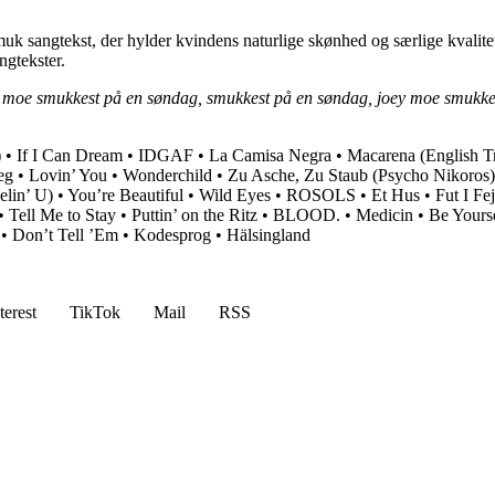
angtekst, der hylder kvindens naturlige skønhed og særlige kvaliteter
ngtekster.
ey moe smukkest på en søndag, smukkest på en søndag, joey moe smukke
)
•
If I Can Dream
•
IDGAF
•
La Camisa Negra
•
Macarena (English Tr
eg
•
Lovin’ You
•
Wonderchild
•
Zu Asche, Zu Staub (Psycho Nikoros)
lin’ U)
•
You’re Beautiful
•
Wild Eyes
•
ROSOLS
•
Et Hus
•
Fut I Fe
•
Tell Me to Stay
•
Puttin’ on the Ritz
•
BLOOD.
•
Medicin
•
Be Yours
•
Don’t Tell ’Em
•
Kodesprog
•
Hälsingland
terest
TikTok
Mail
RSS