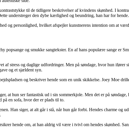
 autentiske side.
ntraststykke til de tidligere beskrivelser af kvindens skønhed. I kontra
 Dette understreger den dybe kærlighed og beundring, han har for hende.
nhed og personlighed, hvilket afspejler kunstnerens intention om at vær
catchy popsange og smukke sangtekster. En af hans populære sange er 
t af stress og daglige udfordringer. Men på søndage, hvor hun ifører si
ave og et sjældent syn.
arbejdspladsen og beskriver hende som en unik skikkelse. Joey Moe dril
 at hun ser fantastisk ud i sin sommerkjole. Men det er på søndage, hvo
 på en sofa, hvor der er plads til to.
n. Han siger, at alt går i stå, når hun går forbi. Hendes charme og udst
.
rsikrer hende om, at han aldrig vil være i tvivl om hendes skønhed. Sa