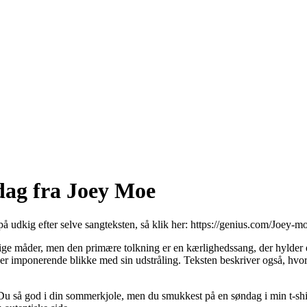
dag fra Joey Moe
på udkig efter selve sangteksten, så klik her:
https://genius.com/Joey-m
ige måder, men den primære tolkning er en kærlighedssang, der hylder
ager imponerende blikke med sin udstråling. Teksten beskriver også, hv
e Du så god i din sommerkjole, men du smukkest på en søndag i min t-shi