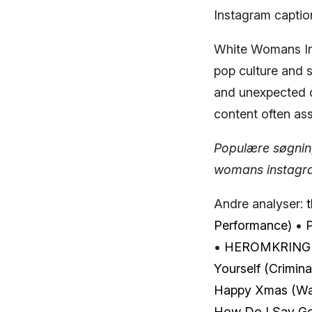
Instagram captio
White Womans Ins
pop culture and s
and unexpected d
content often as
Populære søgnin
womans instagr
Andre analyser:
​
Performance)
•
•
HEROMKRING
Yourself (Crimina
Happy Xmas (War
How Do I Say G