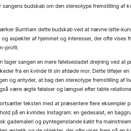
er sangens budskab om den stereotype fremstilling af k
stærker Burnham dette budskab ved at nævne latte-kun
 og aspekter af hjemmet og interesser, der ofte vises 
-profil.
en tager sangen en mere følelsesladet drejning ved at 
eder fra en kvinde til sin afdøde mor. Dette tilføjer en
gen og antyder, at bag den stereotype fremstilling af li
så være ægte følelser og længsel efter tabte relatione
 fortsætter teksten med at præsentere flere eksempler p
dhold på en kvindes Instagram: en gedesalat, en baggr
isk gademaleri og pyntegenstande købt fra mainstream
den æstetik og de objekter, der ofte vises frem på en 