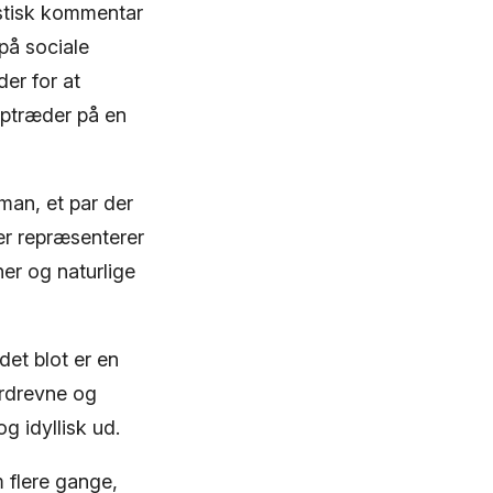
stisk kommentar
på sociale
er for at
optræder på en
man, et par der
er repræsenterer
ner og naturlige
det blot er en
erdrevne og
g idyllisk ud.
 flere gange,