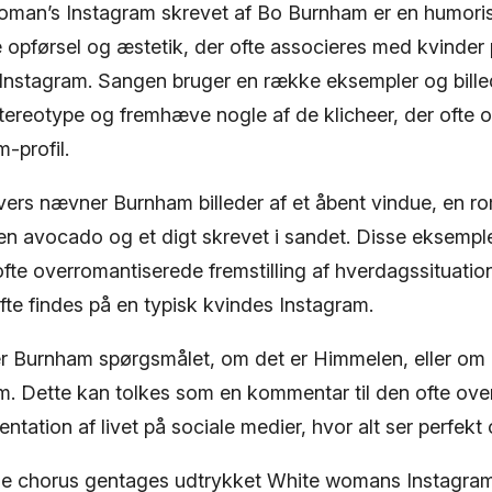
man’s Instagram skrevet af Bo Burnham er en humori
e opførsel og æstetik, der ofte associeres med kvinder 
 Instagram. Sangen bruger en række eksempler og billed
stereotype og fremhæve nogle af de klicheer, der ofte 
-profil.
vers nævner Burnham billeder af et åbent vindue, en ro
 en avocado og et digt skrevet i sandet. Disse eksempl
ofte overromantiserede fremstilling af hverdagssituatio
te findes på en typisk kvindes Instagram.
ler Burnham spørgsmålet, om det er Himmelen, eller om 
m. Dette kan tolkes som en kommentar til den ofte ov
ntation af livet på sociale medier, hvor alt ser perfekt o
nde chorus gentages udtrykket White womans Instagram