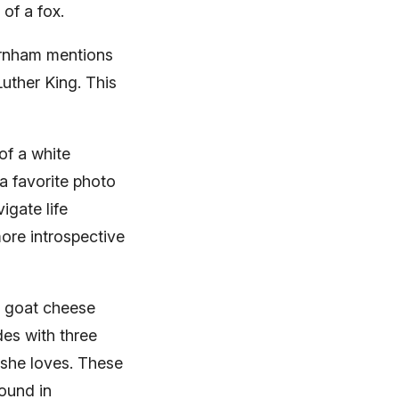
of a fox.
urnham mentions
Luther King. This
of a white
a favorite photo
igate life
more introspective
 a goat cheese
es with three
n she loves. These
ound in