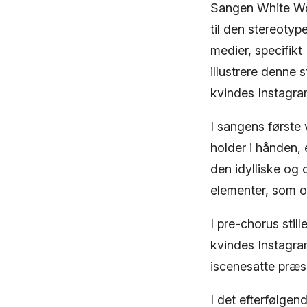
Sangen White Wo
til den stereotyp
medier, specifikt
illustrere denne 
kvindes Instagram
I sangens første 
holder i hånden,
den idylliske og 
elementer, som of
I pre-chorus stil
kvindes Instagra
iscenesatte præse
I det efterfølge