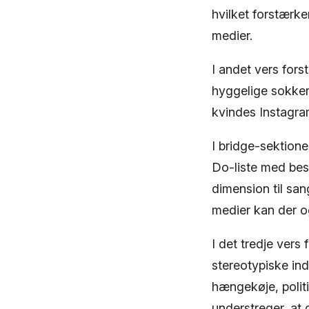
hvilket forstærk
medier.
I andet vers for
hyggelige sokker
kvindes Instagram
I bridge-sektion
Do-liste med besk
dimension til san
medier kan der og
I det tredje vers
stereotypiske in
hængekøje, polit
understreger, at 