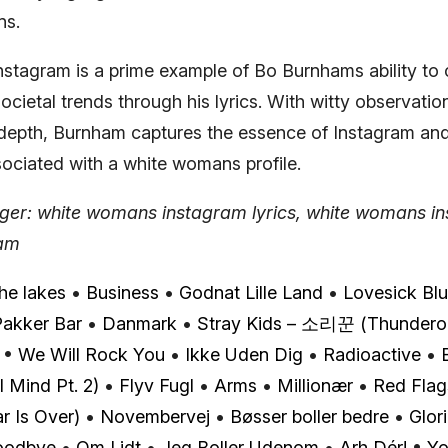
ns.
tagram is a prime example of Bo Burnhams ability to c
ocietal trends through his lyrics. With witty observatio
epth, Burnham captures the essence of Instagram and
sociated with a white womans profile.
ger: white womans instagram lyrics, white womans in
am
the lakes
•
Business
•
Godnat Lille Land
•
Lovesick Bl
Pakker Bar
•
Danmark
•
Stray Kids – 소리꾼 (Thundero
•
We Will Rock You
•
Ikke Uden Dig
•
Radioactive
•
l Mind Pt. 2)
•
Flyv Fugl
•
​Arms
•
Millionær
•
Red Flag
 Is Over)
•
Novembervej
•
Bøsser boller bedre
•
Glor
oodbye
•
Om Lidt
•
Jeg Boller Udenom
•
Arh Dér!
•
Yo