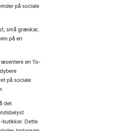
vinder på sociale
st, små græskar,
frem på en
præsentere en To-
 dybere
vet på sociale
r.
å det
undsbelyst
-butikker. Dette
kvindes Instagram,