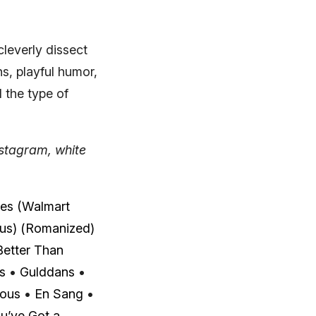
leverly dissect
ns, playful humor,
 the type of
stagram, white
ues (Walmart
us) (Romanized)
Better Than
s
•
Gulddans
•
ious
•
En Sang
•
u’ve Got a