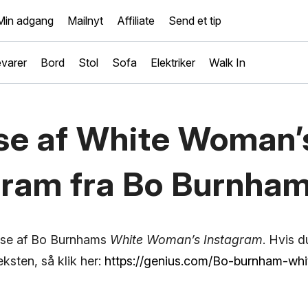
Min adgang
Mailnyt
Affiliate
Send et tip
varer
Bord
Stol
Sofa
Elektriker
Walk In
se af White Woman’
gram fra Bo Burnha
lyse af Bo Burnhams
White Woman’s Instagram
. Hvis d
eksten, så klik her:
https://genius.com/Bo-burnham-wh