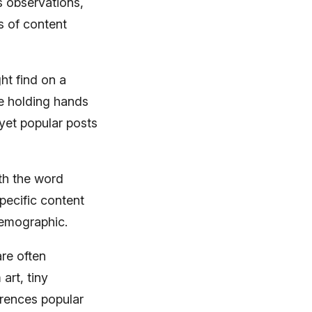
 observations,
s of content
ht find on a
e holding hands
yet popular posts
th the word
pecific content
demographic.
re often
art, tiny
erences popular