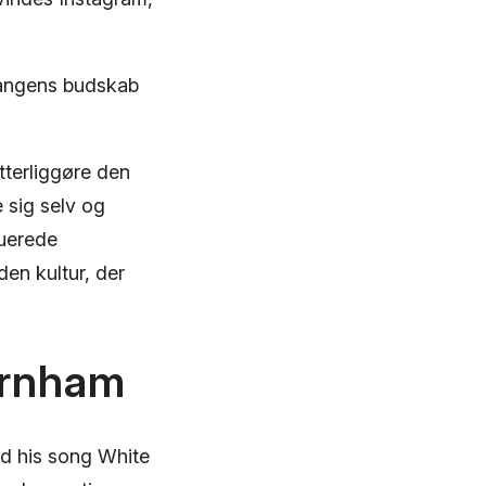
sangens budskab
terliggøre den
 sig selv og
ruerede
den kultur, der
urnham
nd his song White