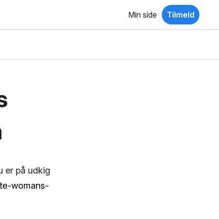
Min side
Tilmeld
s
m
u er på udkig
ite-womans-