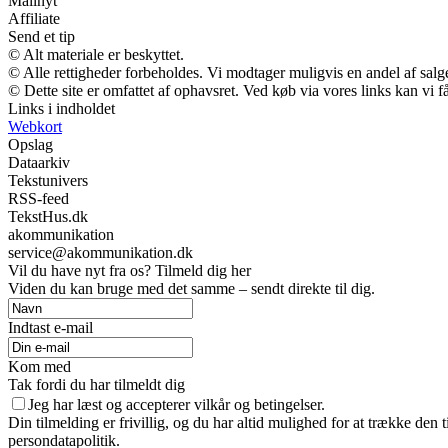
Mailnyt
Affiliate
Send et tip
© Alt materiale er beskyttet.
© Alle rettigheder forbeholdes. Vi modtager muligvis en andel af salge
© Dette site er omfattet af ophavsret. Ved køb via vores links kan vi
Links i indholdet
Webkort
Opslag
Dataarkiv
Tekstunivers
RSS-feed
TekstHus.dk
akommunikation
service@akommunikation.dk
Vil du have nyt fra os? Tilmeld dig her
Viden du kan bruge med det samme – sendt direkte til dig.
Indtast e-mail
Kom med
Tak fordi du har tilmeldt dig
Jeg har læst og accepterer vilkår og betingelser.
Din tilmelding er frivillig, og du har altid mulighed for at trække den
persondatapolitik.