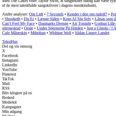
Med The Lakes viser Taylor Swift, at sangtekster stadig kan være fyl
af ​​de mest talentfulde sangskrivere i dagens musikindustri.
Andre analyser:
Om Lidt
•
7 Seconds
•
Kender i den om rudolf?
•
Pe
•
Shooketh
•
Du Er
•
Længe Siden
•
Kom Af Sig Selv
•
Låtsas som d
Can’t Feel My Face
•
Danmarks Drenge
•
Air Tonight
•
Godnat Lille
stjerneskud
•
Orale
•
Under Stjernerne På Himlen
•
Just a Gigolo / I
Cafe Måneskin
•
Mihriban
•
Wishing Well
•
Sådan Ligger Landet
Tekst
Hus
Del og vis omsorg
X
Facebook
Instagram
LinkedIn
YouTube
Pinterest
TikTok
Mail
RSS
Bliv klogere på os
Besked
Mediekit
Kampagner
Min adgang