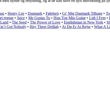
dt med dybde og betydning, og at de kan have en dyb indvirkning på lyt
pas
•
Henry Lee
•
Danmark
•
Følelsen
•
Gi’ Mig Danmark Tilbage
•
To
et regnar
•
Juice
•
Me Gustas Tu
•
Hun Tog Min Guitar
•
Lidt I Fem
•
 Land
•
The Seed
•
The Power of Love
•
Englishman in New York
•
Sh
 Ain’t Got Nobody
•
Hey There Delilah
•
At Dø Er At Rejse
•
What A Li