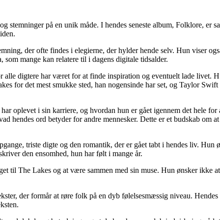
ser og stemninger på en unik måde. I hendes seneste album, Folklore, er
tiden.
temning, der ofte findes i elegierne, der hylder hende selv. Hun viser 
 som mange kan relatere til i dagens digitale tidsalder.
alle digtere har været for at finde inspiration og eventuelt lade livet. H
kes for det mest smukke sted, han nogensinde har set, og Taylor Swift 
har oplevet i sin karriere, og hvordan hun er gået igennem det hele for 
, hvad hendes ord betyder for andre mennesker. Dette er et budskab om 
nge, triste digte og den romantik, der er gået tabt i hendes liv. Hun ø
eskriver den ensomhed, hun har følt i mange år.
taget til The Lakes og at være sammen med sin muse. Hun ønsker ikke at 
ekster, der formår at røre folk på en dyb følelsesmæssig niveau. Hendes 
eksten.