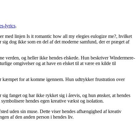
es-lyrics
.
der med linjen Is it romantic how all my elegies eulogize me?, hvilket
ler sig dog ikke som en del af det moderne samfund, der er præget af
derne verden, og heller ikke hendes elskede. Hun beskriver Windermere-
urlige omgivelser og at have en elsket til at være en kilde til
 har kæmpet for at komme igennem. Hun udtrykker frustration over
ig fanget og har ikke rykket sig i årevis, og hun ønsker, at hendes
t symbolisere hendes egen kreative vækst og isolation.
 afsted uden sin muse. Dette viser hendes afhængighed af kreativ
ingen af den anden person i hendes liv.