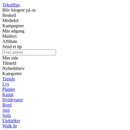
Tekst
Hus
Bliv klogere på os
Besked
Mediekit
Kampagner
Min adgang
Mailnyt
Affiliate
Send et tip
Min side
Tilmeld
Nyhedsbrev
Kategorier
Trends
Lys
Planter
Kunst
Hvidevarer
Bord
Stol
Sofa
Elektriker
Walk In