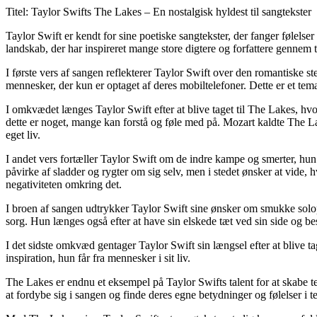
Titel: Taylor Swifts The Lakes – En nostalgisk hyldest til sangtekster
Taylor Swift er kendt for sine poetiske sangtekster, der fanger følel
landskab, der har inspireret mange store digtere og forfattere gennem 
I første vers af sangen reflekterer Taylor Swift over den romantiske s
mennesker, der kun er optaget af deres mobiltelefoner. Dette er et tema,
I omkvædet længes Taylor Swift efter at blive taget til The Lakes, hvor 
dette er noget, mange kan forstå og føle med på. Mozart kaldte The La
eget liv.
I andet vers fortæller Taylor Swift om de indre kampe og smerter, hun 
påvirke af sladder og rygter om sig selv, men i stedet ønsker at vide
negativiteten omkring det.
I broen af sangen udtrykker Taylor Swift sine ønsker om smukke solopga
sorg. Hun længes også efter at have sin elskede tæt ved sin side og b
I det sidste omkvæd gentager Taylor Swift sin længsel efter at blive 
inspiration, hun får fra mennesker i sit liv.
The Lakes er endnu et eksempel på Taylor Swifts talent for at skabe t
at fordybe sig i sangen og finde deres egne betydninger og følelser i t