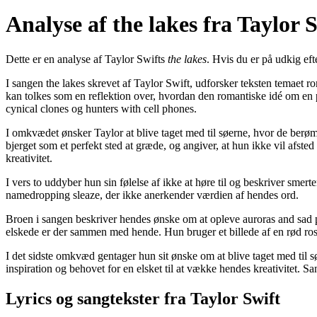
Analyse af ​the lakes fra Taylor 
Dette er en analyse af Taylor Swifts
​the lakes
. Hvis du er på udkig eft
I sangen the lakes skrevet af Taylor Swift, udforsker teksten temaet ro
kan tolkes som en reflektion over, hvordan den romantiske idé om en po
cynical clones og hunters with cell phones.
I omkvædet ønsker Taylor at blive taget med til søerne, hvor de berøm
bjerget som et perfekt sted at græde, og angiver, at hun ikke vil afsted
kreativitet.
I vers to uddyber hun sin følelse af ikke at høre til og beskriver s
namedropping sleaze, der ikke anerkender værdien af hendes ord.
Broen i sangen beskriver hendes ønske om at opleve auroras and sad pr
elskede er der sammen med hende. Hun bruger et billede af en rød rose,
I det sidste omkvæd gentager hun sit ønske om at blive taget med til s
inspiration og behovet for en elsket til at vække hendes kreativitet. 
Lyrics og sangtekster fra Taylor Swift