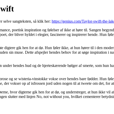
Swift
er selve sangteksten, så klik her:
https://genius.com/Taylor-swift-the-lak
mance, poetisk inspiration og følelser af ikke at høre til. Sangen begyn
et, der bliver hyldet i elegier, fascinerer og inspirerer hende. Hun fø
te digtere gik hen for at dø. Hun føler ikke, at hun hører til i den mo
 uden sin muse. Dette afspejler hendes behov for at søge inspiration i nat
merten under hendes hud og de hjerteskærende bølger af smerte, som hun
ose og se wisteria-vinstokke vokse over hendes bare fødder. Hun føler s
 der vokser op af isfrossen jord uden nogen til at tweete om det, for a
øerne, hvor digterne gik hen for at dø, og understreger, at hun ikke vil
Sangen slutter med linjen No, not without you, hvilket cementerer betydn