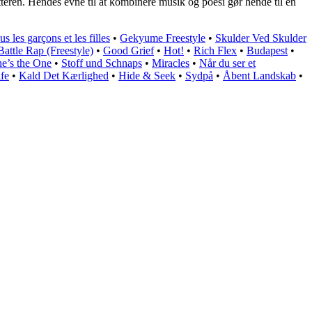
teren. Hendes evne til at kombinere musik og poesi gør hende til en
us les garçons et les filles
•
Gekyume Freestyle
•
Skulder Ved Skulder
Battle Rap (Freestyle)
•
Good Grief
•
Hot!
•
Rich Flex
•
Budapest
•
e’s the One
•
Stoff und Schnaps
•
Miracles
•
Når du ser et
fe
•
Kald Det Kærlighed
•
Hide & Seek
•
Sydpå
•
Åbent Landskab
•