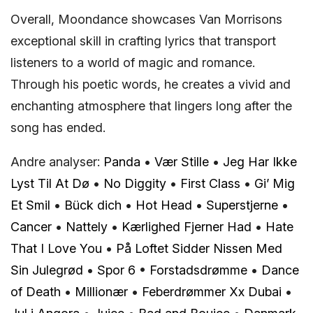
Overall, Moondance showcases Van Morrisons
exceptional skill in crafting lyrics that transport
listeners to a world of magic and romance.
Through his poetic words, he creates a vivid and
enchanting atmosphere that lingers long after the
song has ended.
Andre analyser:
Panda
•
Vær Stille
•
Jeg Har Ikke
Lyst Til At Dø
•
No Diggity
•
First Class
•
Gi’ Mig
Et Smil
•
Bück dich
•
Hot Head
•
Superstjerne
•
Cancer
•
Nattely
•
Kærlighed Fjerner Had
•
Hate
That I Love You
•
På Loftet Sidder Nissen Med
Sin Julegrød
•
Spor 6
•
Forstadsdrømme
•
Dance
of Death
•
Millionær
•
Feberdrømmer Xx Dubai
•