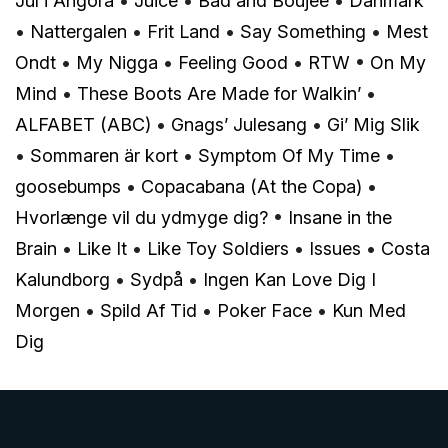
Jul i Angora
•
Juice
•
Bad and Boujee
•
Danmark
•
Nattergalen
•
Frit Land
•
Say Something
•
Mest
Ondt
•
My Nigga
•
Feeling Good
•
RTW
•
On My
Mind
•
These Boots Are Made for Walkin’
•
ALFABET (ABC)
•
Gnags’ Julesang
•
Gi’ Mig Slik
•
Sommaren är kort
•
Symptom Of My Time
•
goosebumps
•
Copacabana (At the Copa)
•
Hvorlænge vil du ydmyge dig?
•
Insane in the
Brain
•
Like It
•
Like Toy Soldiers
•
Issues
•
Costa
Kalundborg
•
Sydpå
•
Ingen Kan Love Dig I
Morgen
•
Spild Af Tid
•
Poker Face
•
Kun Med
Dig