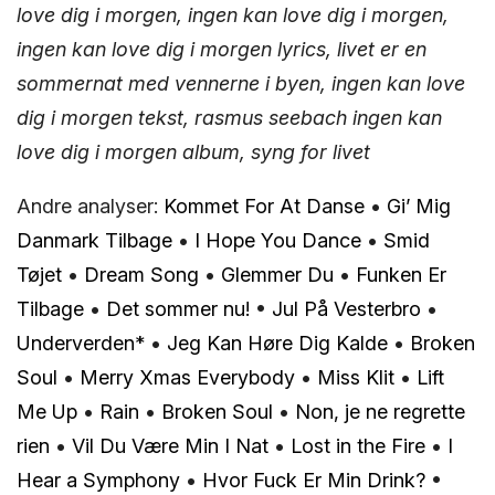
love dig i morgen, ingen kan love dig i morgen,
ingen kan love dig i morgen lyrics, livet er en
sommernat med vennerne i byen, ingen kan love
dig i morgen tekst, rasmus seebach ingen kan
love dig i morgen album, syng for livet
Andre analyser:
Kommet For At Danse
•
Gi’ Mig
Danmark Tilbage
•
I Hope You Dance
•
Smid
Tøjet
•
Dream Song
•
Glemmer Du
•
Funken Er
Tilbage
•
Det sommer nu!
•
Jul På Vesterbro
•
Underverden*
•
Jeg Kan Høre Dig Kalde
•
Broken
Soul
•
Merry Xmas Everybody
•
Miss Klit
•
Lift
Me Up
•
Rain
•
Broken Soul
•
Non, je ne regrette
rien
•
Vil Du Være Min I Nat
•
Lost in the Fire
•
I
Hear a Symphony
•
Hvor Fuck Er Min Drink?
•