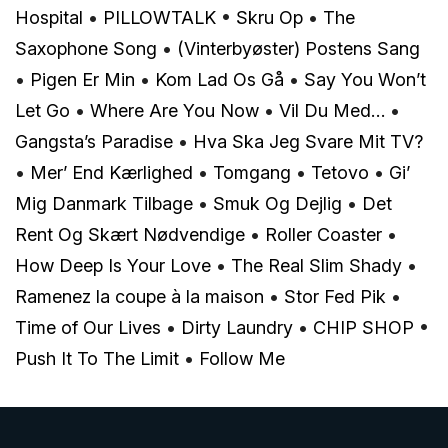
Hospital
•
PILLOWTALK
•
Skru Op
•
The
Saxophone Song
•
(Vinterbyøster) Postens Sang
•
Pigen Er Min
•
Kom Lad Os Gå
•
Say You Won’t
Let Go
•
Where Are You Now
•
Vil Du Med…
•
Gangsta’s Paradise
•
Hva Ska Jeg Svare Mit TV?
•
Mer’ End Kærlighed
•
Tomgang
•
Tetovo
•
Gi’
Mig Danmark Tilbage
•
Smuk Og Dejlig
•
Det
Rent Og Skært Nødvendige
•
Roller Coaster
•
How Deep Is Your Love
•
The Real Slim Shady
•
Ramenez la coupe à la maison
•
Stor Fed Pik
•
Time of Our Lives
•
Dirty Laundry
•
CHIP SHOP
•
Push It To The Limit
•
Follow Me