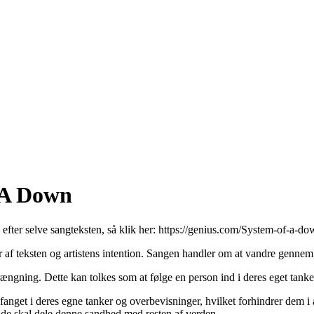
f A Down
 efter selve sangteksten, så klik her:
https://genius.com/System-of-a-dow
r af teksten og artistens intention. Sangen handler om at vandre genne
ortrængning. Dette kan tolkes som at følge en person ind i deres eget ta
 fanget i deres egne tanker og overbevisninger, hvilket forhindrer dem i
 de skal dele denne sandhed med resten af verden.