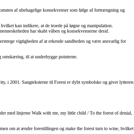
omsten af ​​ubehagelige konsekvenser som følge af fortrængning og
 hvilket kan indikere, at de troede på løgne og manipulation.
 menneskeheden har skabt våben og konsekvenserne deraf.
erstrege vigtigheden af ​​at erkende sandheden og være ansvarlig for
og omskæring, til at underbygge pointerne.
, i 2001. Sangteksterne til Forest er dybt symbolske og giver lytteren
er med linjerne Walk with me, my little child / To the forest of denial,
men om at ændre forestillingen og make the forest turn to wine, hvilket