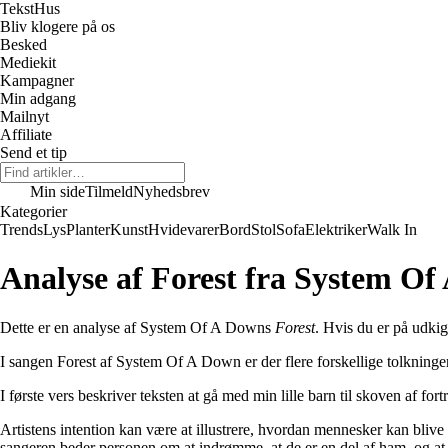
Tekst
Hus
Bliv klogere på os
Besked
Mediekit
Kampagner
Min adgang
Mailnyt
Affiliate
Send et tip
Min side
Tilmeld
Nyhedsbrev
Kategorier
Trends
Lys
Planter
Kunst
Hvidevarer
Bord
Stol
Sofa
Elektriker
Walk In
Analyse af Forest fra System O
Dette er en analyse af System Of A Downs
Forest
. Hvis du er på udkig
I sangen Forest af System Of A Down er der flere forskellige tolkninge
I første vers beskriver teksten at gå med min lille barn til skoven af f
Artistens intention kan være at illustrere, hvordan mennesker kan blive
sangeren beder personen om at indrømme, at de er en del af ham, og at