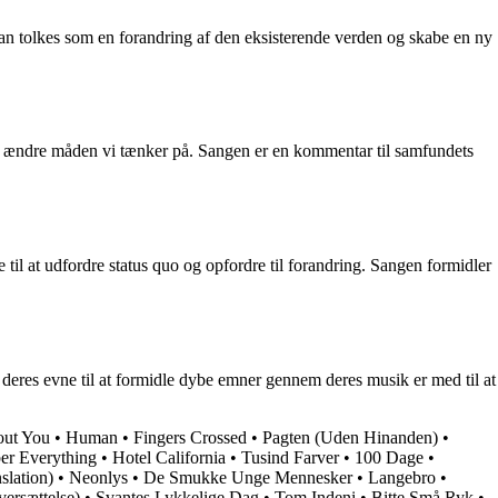
 kan tolkes som en forandring af den eksisterende verden og skabe en ny
il at ændre måden vi tænker på. Sangen er en kommentar til samfundets
 til at udfordre status quo og opfordre til forandring. Sangen formidler
g deres evne til at formidle dybe emner gennem deres musik er med til at
out You
•
Human
•
Fingers Crossed
•
Pagten (Uden Hinanden)
•
r Everything
•
Hotel California
•
Tusind Farver
•
100 Dage
•
slation)
•
Neonlys
•
De Smukke Unge Mennesker
•
Langebro
•
ersættelse)
•
Svantes Lykkelige Dag
•
Tom Indeni
•
Bitte Små Ryk
•