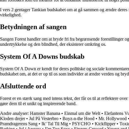
I vers 2 gentager Tankian budskabet om at gå sammen og ændre deres for
virkelighed.
Betydningen af sangen
Sangen Forest handler om at bryde fri fra begrænsende forestillinger og
undertrykkelse og den blindhed, der eksisterer omkring os.
System Of A Downs budskab
System Of A Down er kendt for deres politiske og sociale kommentarer i 
budskabet om, at det er op til os som individer at ændre verden og bryde f
Afsluttende ord
Forest er en stærk sang med intens tekst, der får os til at reflektere 
gøre dem til et unikt og inspirerende band.
Andre analyser:
Hamster Banana
•
Einmal um die Welt
•
Elefantens V
Kloden drejer
•
Jul På Vesterbro
•
Boyz-n-the Hood
•
Mr. Hollywood
Pramdragerens Sang
•
Ik’ Tal Til Mig
•
PSYCHO
•
Kickflipper
•
Toxic
Barking
•
Jul i Angora
•
I’m Too Sexy
•
Fingers Crossed
•
Young and B