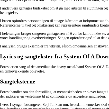
I andet vers gentages budskabet om at gå med artisten til slutningen 
benægtelse.
I broen opfordres personen igen til at tage løftet om at indrømme sandh
Referencerne til tvet og omskæring kan repræsentere samfundets kont
I hele sangen bruger sangeren gentagelsen af ​​Hvorfor kan du ikke se, a
vores handlinger og overbevisninger. Sangen opfordrer også til at dele
I analysen bruges eksempler fra teksten, såsom omdannelsen af ​​skoven
Lyrics og sangtekster fra System Of A Dow
Forest er en sang af det amerikanske heavy metal-band System Of A Dow
en tankevækkende oplevelse.
Sangteksterne
Forest handler om den forestilling, at menneskeheden er blevet fanget i
der indikerer en vejledning til at konfrontere og acceptere sandheden.
I vers 1 synger forsangeren Serj Tankian om, hvordan mennesker skal sl
kan fortolkes som en metafor for at omdanne illusionerne til noget posit