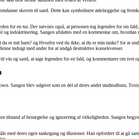
og omdanne skoven til sand. Dette kan symbolisere ødelæggelse og fremk
eden for en tur. Der nævnes også, at personen tog legenden for sin fald,
rol og indoktrinering. Sangen afsluttes med en kommentar om, hvordan
t du er mit barn? og Hvorfor ved du ikke, at du er min tanke? for at und
 denne indsigt med andre for at undgå destruktive konsekvenser.
 til vin og sand, at tage legenden for en fald, og kommentarer om tvet 
n
n. Sangen blev udgivet som en del af deres andet studiealbum, Toxicity
 en tilstand af benægtelse og ignorering af virkeligheden. Sangen begynd
ås med deres egen tankegang og illusioner. Han opfordrer til at gå sam
ivt.