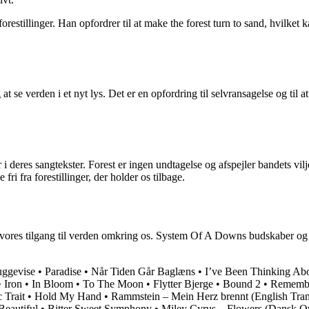
estillinger. Han opfordrer til at make the forest turn to sand, hvilket
 at se verden i et nyt lys. Det er en opfordring til selvransagelse og t
deres sangtekster. Forest er ingen undtagelse og afspejler bandets vilje
ri fra forestillinger, der holder os tilbage.
over vores tilgang til verden omkring os. System Of A Downs budskaber o
uggevise
•
Paradise
•
Når Tiden Går Baglæns
•
I’ve Been Thinking Ab
•
Iron
•
In Bloom
•
To The Moon
•
Flytter Bjerge
•
Bound 2
•
Remembe
 Trait
•
Hold My Hand
•
Rammstein – Mein Herz brennt (English Tran
eautiful
•
Bitter Sweet Symphony
•
Miley Cyrus – Flowers (Dansk Ov