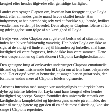
længsel efter hendes tilgivelse eller gensidige kærlighed.
I andet vers synger Clapton om, hvordan han forsøgte at give Layla
trøst, efter at hendes gamle mand havde skuffet hende. Han
indrømmer, at han narrede sig selv ved at forelske sig i hende, hvilket
vendte hans verden på hovedet. Dette afspejler Claptons følelse af tab
og ødelæggelse som følge af sin kærlighed til Layla.
I tredje vers beder Clapton om at gøre det bedste ud af situationen,
inden han bliver fuldstændig vanvittig. Han beder Layla om ikke at
sige, at de aldrig vil finde en vej til hinanden og fortæller, at al hans
kærlighed vil være forgæves, hvis de ikke kan være sammen. Dette
viser desperationen og frustrationen i Claptons kærlighedssituation.
Den gentagne brug af omkvædet understreger Claptons emotionelle
tilstand og hans insisterende bøn til Layla om at lette hans bekymrede
sind. Det er også værd at bemærke, at sangen har en guitar solo, der
formidler endnu mere af Claptons følelser og smerte.
Artistens intention med sangen var sandsynligvis at udtrykke hans
dybe og intense følelser for Layla samt hans længsel efter hendes
kærlighed og accept. Sangen formidler den universelle tematik om
kærlighedens kompleksitet og hjertesorgens smerte på en måde, der
taler til mange lyttere og gør den til en af de mest elskede og ikoniske
sange i Claptons repertoire.