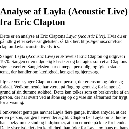
Analyse af Layla (Acoustic Live)
fra Eric Clapton
Dette er en analyse af Eric Claptons
Layla (Acoustic Live)
. Hvis du er
på udkig efter selve sangteksten, så klik her:
https://genius.com/Eric-
clapton-layla-acoustic-live-lyrics
.
Sangen Layla (Acoustic Live) er skrevet af Eric Clapton og udgivet i
1970. Sangen er en udødelig klassiker og betragtes som et af Claptons
største værker. Sangteksten har et meget personligt og følelsesladet
tema, der handler om kærlighed, længsel og hjertesorg.
I første vers synger Clapton om en person, der er ensom og føler sig
forladt. Vedkommende har været på flugt og gemt sig for længe på
grund af sin dumme stolthed. Dette kan tolkes som en beskrivelse af en
person, der har svært ved at åbne sig op og vise sin sårbarhed for frygt
for afvisning.
I omkvædet gentages navnet Layla flere gange, hvilket antyder, at det
er en person, sangen henvender sig til. Clapton ber Layla om at lindre
hans bekymrede sind og indrømmer, at han er nede på knæ for hende.
Dette viser tydeligt den kærlighed, han føler for Layla og hans og hans