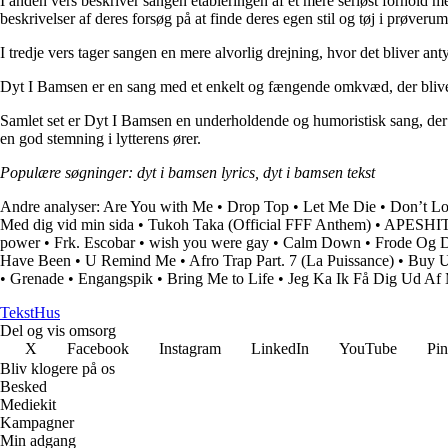
I anden vers beskriver sangen etableringen af et mere seriøst forhold 
beskrivelser af deres forsøg på at finde deres egen stil og tøj i prøveru
I tredje vers tager sangen en mere alvorlig drejning, hvor det bliver an
Dyt I Bamsen er en sang med et enkelt og fængende omkvæd, der bliver
Samlet set er Dyt I Bamsen en underholdende og humoristisk sang, der b
en god stemning i lytterens ører.
Populære søgninger: dyt i bamsen lyrics, dyt i bamsen tekst
Andre analyser:
Are You with Me
•
Drop Top
•
Let Me Die
•
Don’t Lo
Med dig vid min sida
•
Tukoh Taka (Official FFF Anthem)
•
APESHI
power
•
Frk. Escobar
•
​wish you were gay
•
Calm Down
•
Frode Og 
Have Been
•
U Remind Me
•
Afro Trap Part. 7 (La Puissance)
•
Buy U
•
Grenade
•
Engangspik
•
Bring Me to Life
•
Jeg Ka Ik Få Dig Ud Af
Tekst
Hus
Del og vis omsorg
X
Facebook
Instagram
LinkedIn
YouTube
Pin
Bliv klogere på os
Besked
Mediekit
Kampagner
Min adgang