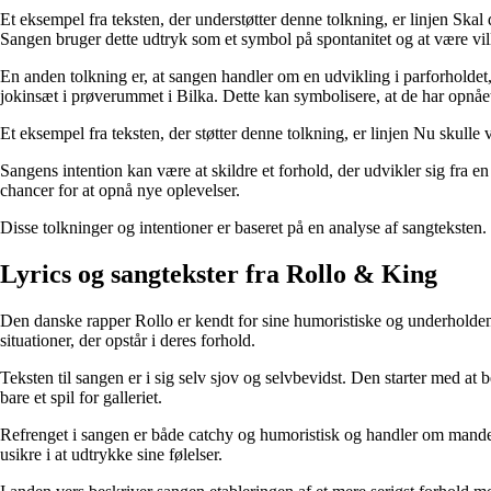
Et eksempel fra teksten, der understøtter denne tolkning, er linjen Ska
Sangen bruger dette udtryk som et symbol på spontanitet og at være villi
En anden tolkning er, at sangen handler om en udvikling i parforholde
jokinsæt i prøverummet i Bilka. Dette kan symbolisere, at de har opnået e
Et eksempel fra teksten, der støtter denne tolkning, er linjen Nu skulle vi
Sangens intention kan være at skildre et forhold, der udvikler sig fra e
chancer for at opnå nye oplevelser.
Disse tolkninger og intentioner er baseret på en analyse af sangteksten.
Lyrics og sangtekster fra Rollo & King
Den danske rapper Rollo er kendt for sine humoristiske og underhol
situationer, der opstår i deres forhold.
Teksten til sangen er i sig selv sjov og selvbevidst. Den starter med a
bare et spil for galleriet.
Refrenget i sangen er både catchy og humoristisk og handler om mandens
usikre i at udtrykke sine følelser.