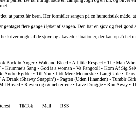
mellem parret. De får hurtigt både en campingvogn og en bil, og bliver 
mmet.
tydet, at parret får børn. Her formidler sangen på en humoristisk måde, a
 gentaget flere gange i løbet af sangen. Den har en sjov og feel-good
eskriver nogle af de sjove og akavede situationer, der kan opstå i et u
ok Back in Anger
•
Wait and Bleed
•
A Little Respect
•
The Man Who 
T
•
Krumme’s Sang
•
​God is a woman
•
Va Fangool!
•
Kom Af Sig Sel
De Andre Rødder
•
Till You
•
Lidt Mere Menneske
•
Langt Ude
•
Tears
 A Drank (Shawty Snappin’)
•
Pagten (Uden Hinanden)
•
Tumblr Girl
 Mit Hoved
•
Ræven og rønnebærrene
•
Love Druggie
•
Run Away
•
T
terest
TikTok
Mail
RSS