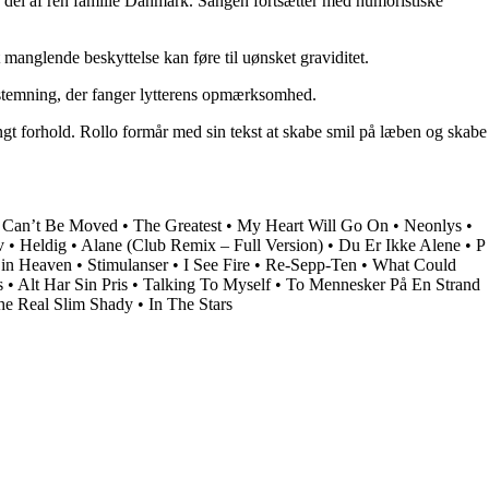
en del af ren familie Danmark. Sangen fortsætter med humoristiske
t manglende beskyttelse kan føre til uønsket graviditet.
 stemning, der fanger lytterens opmærksomhed.
ngt forhold. Rollo formår med sin tekst at skabe smil på læben og skabe
Can’t Be Moved
•
The Greatest
•
My Heart Will Go On
•
Neonlys
•
v
•
Heldig
•
Alane (Club Remix – Full Version)
•
Du Er Ikke Alene
•
P
 in Heaven
•
Stimulanser
•
I See Fire
•
Re-Sepp-Ten
•
What Could
s
•
Alt Har Sin Pris
•
Talking To Myself
•
To Mennesker På En Strand
he Real Slim Shady
•
In The Stars