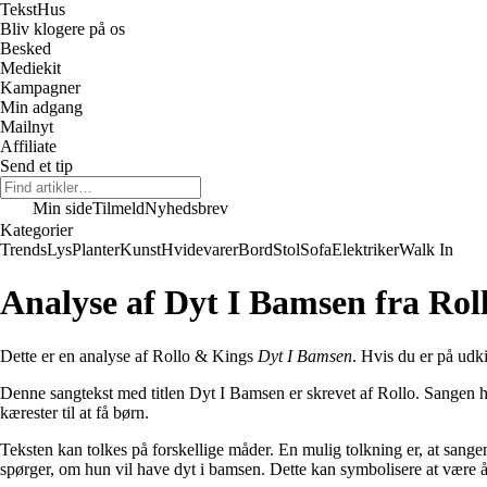
Tekst
Hus
Bliv klogere på os
Besked
Mediekit
Kampagner
Min adgang
Mailnyt
Affiliate
Send et tip
Min side
Tilmeld
Nyhedsbrev
Kategorier
Trends
Lys
Planter
Kunst
Hvidevarer
Bord
Stol
Sofa
Elektriker
Walk In
Analyse af Dyt I Bamsen fra Rol
Dette er en analyse af Rollo & Kings
Dyt I Bamsen
. Hvis du er på udki
Denne sangtekst med titlen Dyt I Bamsen er skrevet af Rollo. Sangen 
kærester til at få børn.
Teksten kan tolkes på forskellige måder. En mulig tolkning er, at sange
spørger, om hun vil have dyt i bamsen. Dette kan symbolisere at være å