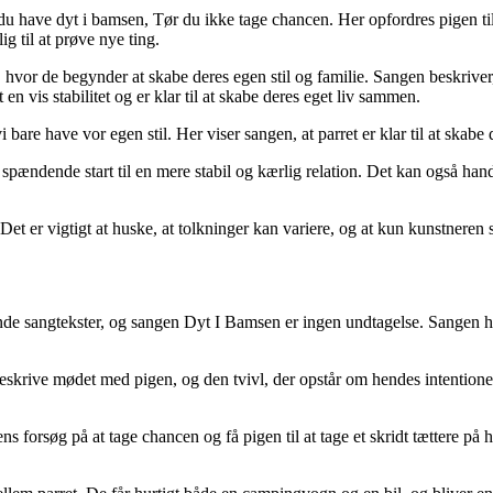
l du have dyt i bamsen, Tør du ikke tage chancen. Her opfordres pigen t
g til at prøve nye ting.
t, hvor de begynder at skabe deres egen stil og familie. Sangen beskri
n vis stabilitet og er klar til at skabe deres eget liv sammen.
 bare have vor egen stil. Her viser sangen, at parret er klar til at skabe 
n spændende start til en mere stabil og kærlig relation. Det kan også han
 Det er vigtigt at huske, at tolkninger kan variere, og at kun kunstneren
dende sangtekster, og sangen Dyt I Bamsen er ingen undtagelse. Sang
t beskrive mødet med pigen, og den tvivl, der opstår om hendes intention
 forsøg på at tage chancen og få pigen til at tage et skridt tættere på