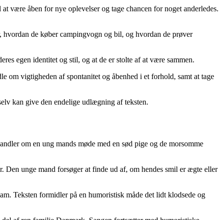
il at være åben for nye oplevelser og tage chancen for noget anderledes.
ver, hvordan de køber campingvogn og bil, og hvordan de prøver
deres egen identitet og stil, og at de er stolte af at være sammen.
dle om vigtigheden af spontanitet og åbenhed i et forhold, samt at tage
 selv kan give den endelige udlægning af teksten.
en handler om en ung mands møde med en sød pige og de morsomme
er. Den unge mand forsøger at finde ud af, om hendes smil er ægte eller
 ham. Teksten formidler på en humoristisk måde det lidt klodsede og