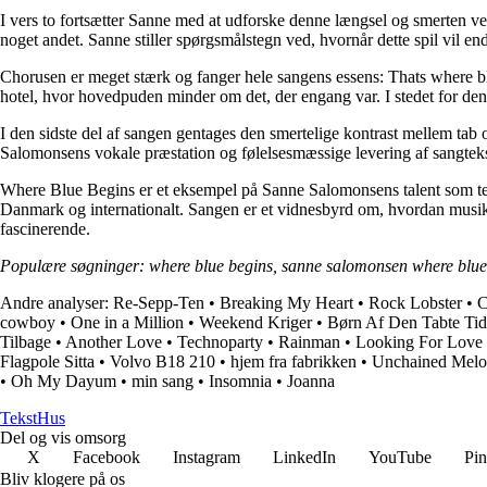
I vers to fortsætter Sanne med at udforske denne længsel og smerten ved 
noget andet. Sanne stiller spørgsmålstegn ved, hvornår dette spil vil end
Chorusen er meget stærk og fanger hele sangens essens: Thats where blue
hotel, hvor hovedpuden minder om det, der engang var. I stedet for den 
I den sidste del af sangen gentages den smertelige kontrast mellem tab 
Salomonsens vokale præstation og følelsesmæssige levering af sangte
Where Blue Begins er et eksempel på Sanne Salomonsens talent som tekst
Danmark og internationalt. Sangen er et vidnesbyrd om, hvordan musik 
fascinerende.
Populære søgninger: where blue begins, sanne salomonsen where blue
Andre analyser:
Re-Sepp-Ten
•
Breaking My Heart
•
Rock Lobster
•
C
cowboy
•
One in a Million
•
Weekend Kriger
•
Børn Af Den Tabte Tid
Tilbage
•
Another Love
•
Technoparty
•
Rainman
•
Looking For Love
Flagpole Sitta
•
Volvo B18 210
•
​hjem fra fabrikken
•
Unchained Mel
•
Oh My Dayum
•
​min sang
•
Insomnia
•
Joanna
Tekst
Hus
Del og vis omsorg
X
Facebook
Instagram
LinkedIn
YouTube
Pin
Bliv klogere på os