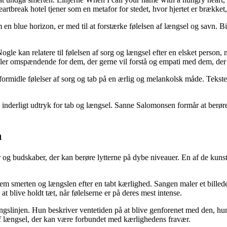
artbreak hotel tjener som en metafor for stedet, hvor hjertet er brækket
en blue horizon, er med til at forstærke følelsen af længsel og savn. Bil
ogle kan relatere til følelsen af sorg og længsel efter en elsket person
ller omspændende for dem, der gerne vil forstå og empati med dem, der 
ormidle følelser af sorg og tab på en ærlig og melankolsk måde. Teksten
 inderligt udtryk for tab og længsel. Sanne Salomonsen formår at berøre 
n
er og budskaber, der kan berøre lytterne på dybe niveauer. En af de kunst
 smerten og længslen efter en tabt kærlighed. Sangen maler et billed
t blive holdt tæt, når følelserne er på deres mest intense.
slinjen. Hun beskriver ventetiden på at blive genforenet med den, hun 
af længsel, der kan være forbundet med kærlighedens fravær.