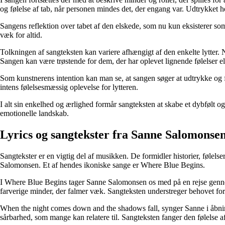
og følelse af tab, når personen mindes det, der engang var. Udtrykket he
Sangens reflektion over tabet af den elskede, som nu kun eksisterer som 
væk for altid.
Tolkningen af sangteksten kan variere afhængigt af den enkelte lytter. N
Sangen kan være trøstende for dem, der har oplevet lignende følelser e
Som kunstnerens intention kan man se, at sangen søger at udtrykke og f
intens følelsesmæssig oplevelse for lytteren.
I alt sin enkelhed og ærlighed formår sangteksten at skabe et dybfølt og
emotionelle landskab.
Lyrics og sangtekster fra Sanne Salomonse
Sangtekster er en vigtig del af musikken. De formidler historier, følels
Salomonsen. Et af hendes ikoniske sange er Where Blue Begins.
I Where Blue Begins tager Sanne Salomonsen os med på en rejse gennem
farverige minder, der falmer væk. Sangteksten understreger behovet for a
When the night comes down and the shadows fall, synger Sanne i åbning
sårbarhed, som mange kan relatere til. Sangteksten fanger den følelse 