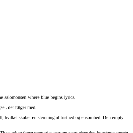
ne-salomonsen-where-blue-begins-lyrics
.
el, der følger med.
ll, hvilket skaber en stemning af tristhed og ensomhed. Den empty
t, Thats when those memories tear me apart viser den konstante smerte