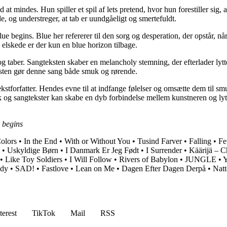
at mindes. Hun spiller et spil af lets pretend, hvor hun forestiller sig
e, og understreger, at tab er uundgåeligt og smertefuldt.
 begins. Blue her refererer til den sorg og desperation, der opstår, nå
elskede er der kun en blue horizon tilbage.
og taber. Sangteksten skaber en melancholy stemning, der efterlader lyt
ksten gør denne sang både smuk og rørende.
forfatter. Hendes evne til at indfange følelser og omsætte dem til smuk
og sangtekster kan skabe en dyb forbindelse mellem kunstneren og lytt
 begins
olors
•
In the End
•
With or Without You
•
Tusind Farver
•
Falling
•
Fe
•
Uskyldige Børn
•
I Danmark Er Jeg Født
•
I Surrender
•
Käärijä – C
•
Like Toy Soldiers
•
I Will Follow
•
Rivers of Babylon
•
JUNGLE
•
Y
ody
•
SAD!
•
Fastlove
•
Lean on Me
•
Dagen Efter Dagen Derpå
•
Natt
terest
TikTok
Mail
RSS