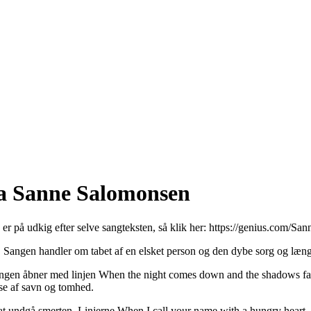
ra Sanne Salomonsen
 er på udkig efter selve sangteksten, så klik her:
https://genius.com/San
Sangen handler om tabet af en elsket person og den dybe sorg og længs
. Sangen åbner med linjen When the night comes down and the shadows fa
lse af savn og tomhed.
for at undgå smerten. Linjerne When I call your name with a hungry hear