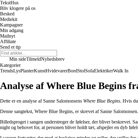
Tekst
Hus
Bliv klogere på os
Besked
Mediekit
Kampagner
Min adgang
Mailnyt
Affiliate
Send et tip
Min side
Tilmeld
Nyhedsbrev
Kategorier
Trends
Lys
Planter
Kunst
Hvidevarer
Bord
Stol
Sofa
Elektriker
Walk In
Analyse af Where Blue Begins f
Dette er en analyse af Sanne Salomonsens
Where Blue Begins
. Hvis du
Denne sangtekst, Where Blue Begins, er skrevet af Sanne Salomonsen. 
Billedsproget i sangen understreger de følelser, der bliver beskrevet
night og behovet for, at personen bliver holdt tæt, afspejler en dyb føle
I sangen fortsættes der med at beskrive minder og roller, der spilles 