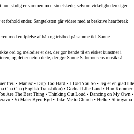
, at hun stadig er sammen med sin elskede, selvom virkeligheden siger
r et forhold ender. Sangteksten går videre med at beskrive heartbreak
teren med en følelse af håb og tristhed på samme tid. Sanne
ke ord og melodier er det, der gør hende til en elsket kunstner i
eren, og det er netop dette, der gør Sanne Salomonsens musik så
uer frei!
•
Maniac
•
Drip Too Hard
•
I Told You So
•
Jeg er en glad lille
ha Cha Cha (English Translation)
•
Godnat Lille Land
•
Hun Kommer
ou Are The Best Thing
•
Thinking Out Loud
•
Dancing on My Own
•
eravn
•
Vi Maler Byen Rød
•
Take Me to Church
•
Hello
•
Shiroyama