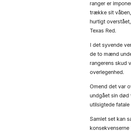
ranger er impone
trække sit våben,
hurtigt overstået
Texas Red.
I det syvende ve
de to mænd under
rangerens skud 
overlegenhed.
Omend det var ov
undgået sin død 
utilsigtede fatale
Samlet set kan s
konsekvenserne ve