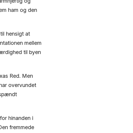
armhjertig og
llem ham og den
il hensigt at
rontationen mellem
ærdighed til byen
Texas Red. Men
 har overvundet
jspændt
 for hinanden i
. Den fremmede