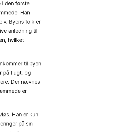
 i den første
fremmede. Han
lv. Byens folk er
ve anledning til
en, hvilket
ankommer til byen
r på flugt, og
ggere. Der nævnes
fremmede er
vløs. Han er kun
ringer på sin