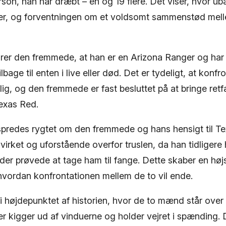
erson, han har dræbt – en og 19 flere. Det viser, hvor ub
d er, og forventningen om et voldsomt sammenstød me
lører den fremmede, at han er en Arizona Ranger og har t
lbage til enten i live eller død. Det er tydeligt, at konf
ig, og den fremmede er fast besluttet på at bringe retf
exas Red.
 spredes rygtet om den fremmede og hans hensigt til 
irket og uforstående overfor truslen, da han tidligere
er prøvede at tage ham til fange. Dette skaber en hø
hvordan konfrontationen mellem de to vil ende.
 vi højdepunktet af historien, hvor de to mænd står over
 kigger ud af vinduerne og holder vejret i spænding