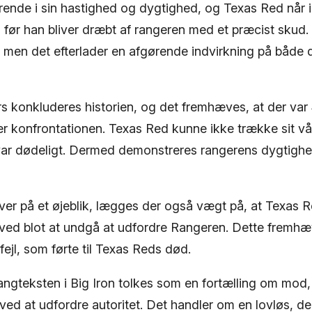
rende i sin hastighed og dygtighed, og Texas Red når 
 før han bliver dræbt af rangeren med et præcist skud. 
, men det efterlader en afgørende indvirkning på både 
rs konkluderes historien, og det fremhæves, at der var
 konfrontationen. Texas Red kunne ikke trække sit v
var dødeligt. Dermed demonstreres rangerens dygtigh
er på et øjeblik, lægges der også vægt på, at Texas 
ved blot at undgå at udfordre Rangeren. Dette fremh
 fejl, som førte til Texas Reds død.
angteksten i Big Iron tolkes som en fortælling om mod
d at udfordre autoritet. Det handler om en lovløs, der