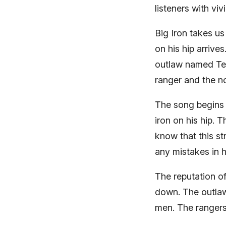
listeners with vi
Big Iron takes us
on his hip arriv
outlaw named Tex
ranger and the n
The song begins w
iron on his hip. 
know that this s
any mistakes in h
The reputation o
down. The outlaw 
men. The rangers