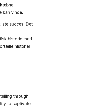
 skæbne i
ke kan vinde.
liste succes. Det
isk historie med
ortælle historier
telling through
lity to captivate