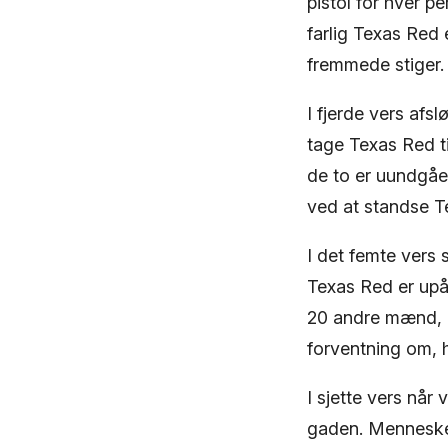
pistol for hver p
farlig Texas Re
fremmede stiger.
I fjerde vers afs
tage Texas Red ti
de to er uundgåel
ved at standse T
I det femte vers
Texas Red er upåv
20 andre mænd, d
forventning om, 
I sjette vers når
gaden. Mennesker