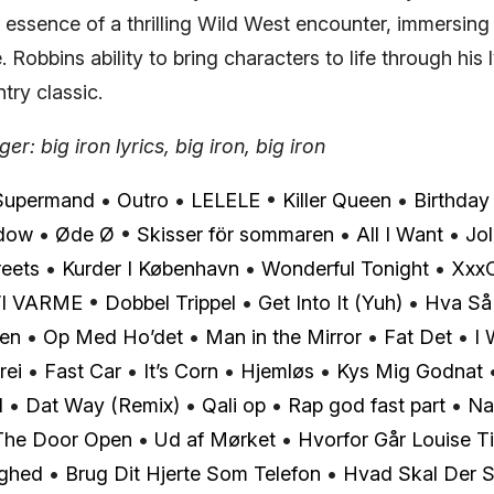
e essence of a thrilling Wild West encounter, immersing t
. Robbins ability to bring characters to life through his l
try classic.
r: big iron lyrics, big iron, big iron
Supermand
•
Outro
•
LELELE
•
Killer Queen
•
Birthday
dow
•
Øde Ø
•
Skisser för sommaren
•
All I Want
•
Jo
reets
•
Kurder I København
•
Wonderful Tonight
•
XxxC
I VARME
•
Dobbel Trippel
•
Get Into It (Yuh)
•
Hva Så
sen
•
Op Med Ho’det
•
Man in the Mirror
•
Fat Det
•
I
rei
•
Fast Car
•
It’s Corn
•
Hjemløs
•
Kys Mig Godnat
l
•
Dat Way (Remix)
•
Qali op
•
Rap god fast part
•
Na
The Door Open
•
Ud af Mørket
•
Hvorfor Går Louise Ti
ighed
•
Brug Dit Hjerte Som Telefon
•
Hvad Skal Der 