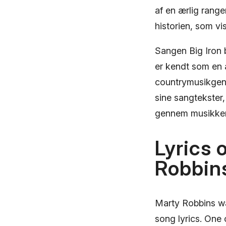
af en ærlig range
historien, som vi
Sangen Big Iron b
er kendt som en a
countrymusikgen
sine sangtekster,
gennem musikke
Lyrics 
Robbin
Marty Robbins wa
song lyrics. One 