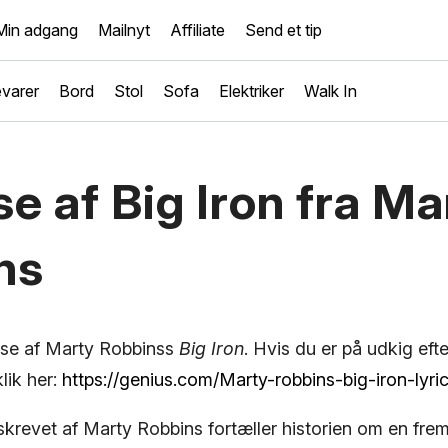
Min adgang
Mailnyt
Affiliate
Send et tip
varer
Bord
Stol
Sofa
Elektriker
Walk In
e af Big Iron fra Ma
ns
yse af Marty Robbinss
Big Iron
. Hvis du er på udkig eft
lik her:
https://genius.com/Marty-robbins-big-iron-lyri
skrevet af Marty Robbins fortæller historien om en fre