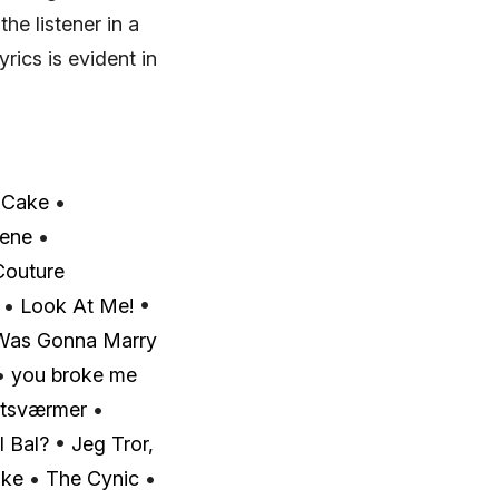
he listener in a
yrics is evident in
 Cake
•
lene
•
outure
•
Look At Me!
•
 Was Gonna Marry
•
​you broke me
tsværmer
•
l Bal?
•
Jeg Tror,
Ske
•
The Cynic
•