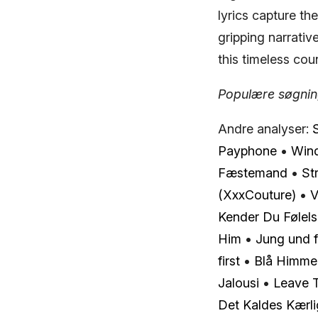
lyrics capture th
gripping narrative
this timeless coun
Populære søgninge
Andre analyser:
Payphone
•
Win
Fæstemand
•
St
(XxxCouture)
•
V
Kender Du Følel
Him
•
Jung und f
first
•
Blå Himme
Jalousi
•
Leave 
Det Kaldes Kærl