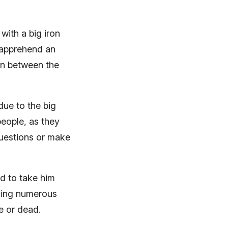
with a big iron
o apprehend an
wn between the
due to the big
people, as they
questions or make
d to take him
lling numerous
e or dead.