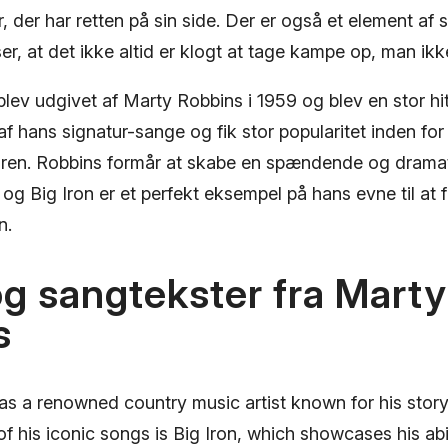
r, der har retten på sin side. Der er også et element af
ser, at det ikke altid er klogt at tage kampe op, man ik
lev udgivet af Marty Robbins i 1959 og blev en stor hit
f hans signatur-sange og fik stor popularitet inden for
ren. Robbins formår at skabe en spændende og dramat
 og Big Iron er et perfekt eksempel på hans evne til at f
n.
og sangtekster fra Marty
s
s a renowned country music artist known for his story
of his iconic songs is Big Iron, which showcases his abi