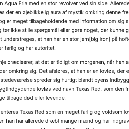
 Agua Fria med en stor revolver ved sin side. Allerede
eres der en øjeblikkelig aura af mystik omkring denne 
 og er meget tilbageholdende med information om sig se
tør ikke stille spørgsmål eller gøre noget, der kunne gi
et understreges, at han har en stor jern[big iron] på hoft
er farlig og har autoritet.
je præciserer, at det er tidligt om morgenen, når han 
der omkring sig. Det afsløres, at han er en lovløs, der e
ilstedeværelse spreder sig hurtigt blandt byens indby
rygtindgydende lovløs ved navn Texas Red, som den 
e tilbage død eller levende.
æsenteres Texas Red som en meget farlig og voldsom lo
n han har allerede dræbt mange mænd og har indgrave