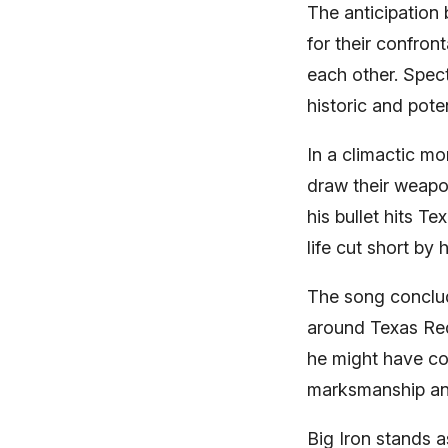
The anticipation
for their confron
each other. Spec
historic and pote
In a climactic mo
draw their weapo
his bullet hits T
life cut short by 
The song conclud
around Texas Reds
he might have con
marksmanship and
Big Iron stands a