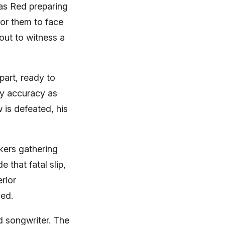
xas Red preparing
for them to face
out to witness a
part, ready to
ly accuracy as
 is defeated, his
kers gathering
 that fatal slip,
rior
ed.
nd songwriter. The