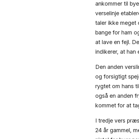
ankommer til byen
verselinje etabl
taler ikke meget
bange for ham og 
at lave en fejl. D
indikerer, at han 
Den anden verslin
og forsigtigt spej
rygtet om hans t
også en anden f
kommet for at tag
I tredje vers pr
24 år gammel, me