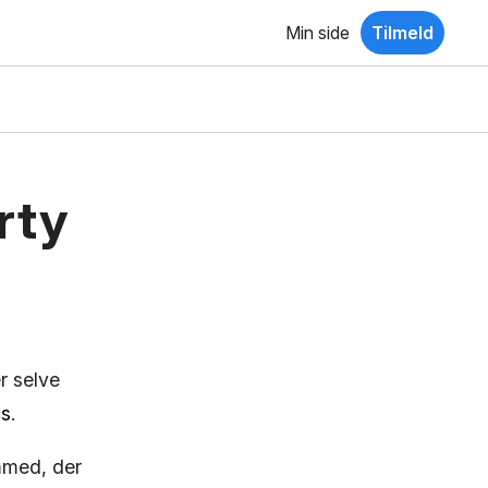
Min side
Tilmeld
rty
er selve
cs
.
mmed, der