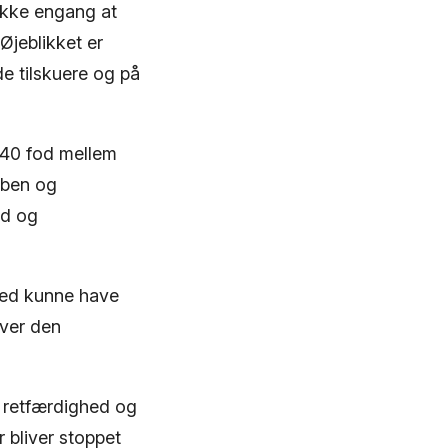
ikke engang at
Øjeblikket er
de tilskuere og på
 40 fod mellem
åben og
ed og
Red kunne have
æver den
, retfærdighed og
 bliver stoppet