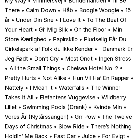
My Way
•
Vimmersvej
•
Bondemanden
•
I’ll Be
There
•
Calm Down
•
Håb
•
Boogie Woogie
•
15
år
•
Under Din Sne
•
I Love It
•
To The Beat Of
Your Heart
•
Gi’ Mig Slik
•
On the Floor
•
Min
Store Kærlighed
•
Papirsklip
•
Pludselig Får Du
Cirkelspark af Folk du Ikke Kender
•
I Danmark Er
Jeg Født
•
Don’t Cry
•
Mest Ondt
•
Ingen Stress
•
All the Small Things
•
Chelsea Hotel No. 2
•
Pretty Hurts
•
Not Alike
•
Hun Vil Ha’ En Rapper
•
Nattely
•
I Mean It
•
Waterfalls
•
The Winner
Takes It All
•
Elefantens Vuggevise
•
Wildberry
Lillet
•
Swimming Pools (Drank)
•
Kvinde Min
•
Vores År (Nytårssangen)
•
Grr Pow
•
The Twelve
Days of Christmas
•
Slow Ride
•
There’s Nothing
Holdin’ Me Back
•
Fast Car
•
Juice
•
For Evigt
•