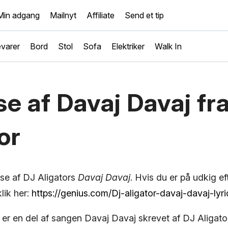
Min adgang
Mailnyt
Affiliate
Send et tip
varer
Bord
Stol
Sofa
Elektriker
Walk In
e af Davaj Davaj fr
or
yse af DJ Aligators
Davaj Davaj
. Hvis du er på udkig ef
lik her:
https://genius.com/Dj-aligator-davaj-davaj-lyri
er en del af sangen Davaj Davaj skrevet af DJ Aligato