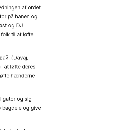
ningen af ​​ordet
ator på banen og
 øst og DJ
lk til at løfte
вай! (Davaj,
l at løfte deres
 løfte hænderne
igator og sig
es bagdele og give