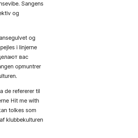
ansevibe. Sangens
ektiv og
dansegulvet og
ejles i linjerne
сделают вас
Sangen opmuntrer
lturen.
 de refererer til
erne Hit me with
 kan tolkes som
af klubbekulturen