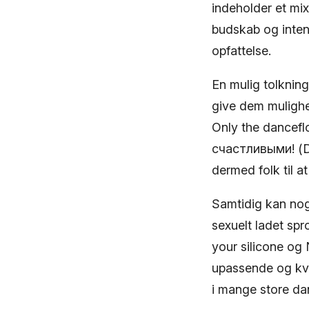
indeholder et mi
budskab og inten
opfattelse.
En mulig tolkning
give dem mulighed
Only the dancef
счастливыми! (DJ
dermed folk til a
Samtidig kan nogl
sexuelt ladet spr
your silicone og
upassende og kvi
i mange store da