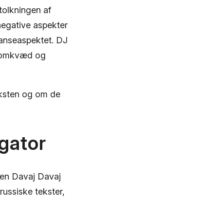
 tolkningen af
negative aspekter
anseaspektet. DJ
y omkvæd og
teksten og om de
igator
ngen Davaj Davaj
ussiske tekster,