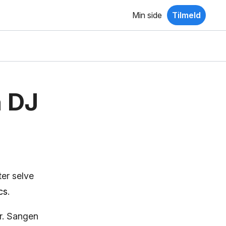
Min side
Tilmeld
a DJ
ter selve
cs
.
r. Sangen