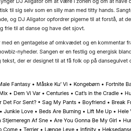
 synger DJ Aligator om at være i zonen og om at have d
tisk til sig selv som en silly man med titty hands. Sang
nde, og DJ Aligator opfordrer pigerne til at forstå, at d
g frie til at danse og have det sjovt.
r med en gentagelse af omkvædet og en kommentar 
owbiz-nyheder. Sangen er en festlig og energisk bland
tekst, der er designet til at få folk op på dansegulvet
Male Fantasy
•
Måske Ku’ Vi
•
Kongebørn
•
Fortnite B
Mix
•
Dem Vi Var
•
Centuries
•
Cat’s in the Cradle
•
Hu
r Det For Sent?
•
Sag My Pants
•
Boyfriend
•
Break F
•
Junkie Love
•
Beds Are Burning
•
Lift Me Up
•
Hele 
n Stjerneregn Af Sne
•
Are You Gonna Be My Girl
•
Hur
to Come
•
Terrier
•
Længe Leve
•
Infinity
•
Heksedans