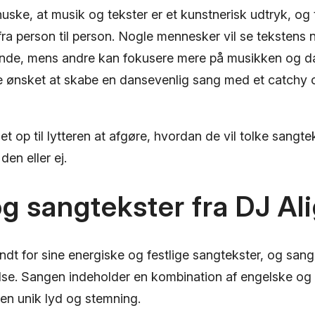
 huske, at musik og tekster er et kunstnerisk udtryk, og
ra person til person. Nogle mennesker vil se tekstens 
de, mens andre kan fokusere mere på musikken og d
ve ønsket at skabe en dansevenlig sang med et catch
det op til lytteren at afgøre, hvordan de vil tolke sang
 den eller ej.
og sangtekster fra DJ Al
endt for sine energiske og festlige sangtekster, og sa
lse. Sangen indeholder en kombination af engelske og r
 en unik lyd og stemning.