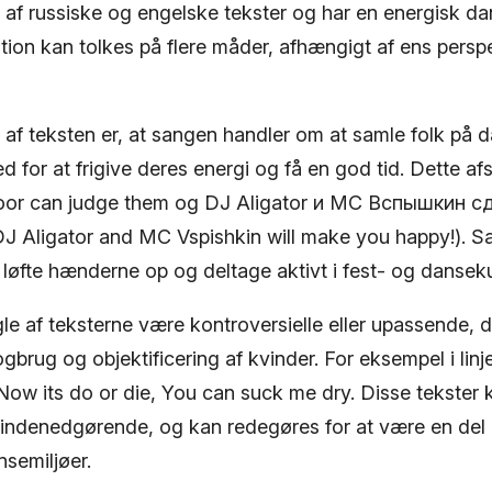
x af russiske og engelske tekster og har en energisk d
tion kan tolkes på flere måder, afhængigt af ens persp
 af teksten er, at sangen handler om at samle folk på 
 for at frigive deres energi og få en god tid. Dette afsp
loor can judge them og DJ Aligator и MC Вспышкин 
 Aligator and MC Vspishkin will make you happy!). 
t løfte hænderne op og deltage aktivt i fest- og danseku
e af teksterne være kontroversielle eller upassende, da
ogbrug og objektificering af kvinder. For eksempel i linj
 Now its do or die, You can suck me dry. Disse tekster
ndenedgørende, og kan redegøres for at være en del 
nsemiljøer.