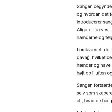
Sangen begynder 
og hvordan det f
introducerer san
Aligator fra vest
hænderne og følg
I omkvædet, det 
davaj), hvilket be
hænder og have d
højt op i luften 
Sangen fortsætte
selv som skabere 
alt, hvad de har,