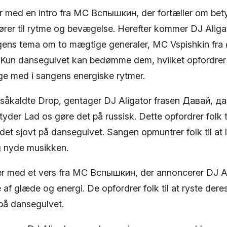
med en intro fra MC Вспышкин, der fortæller om betyd
ører til rytme og bevægelse. Herefter kommer DJ Alig
gens tema om to mægtige generaler, MC Vspishkin fra
. Kun dansegulvet kan bedømme dem, hvilket opfordrer fo
e med i sangens energiske rytmer.
såkaldte Drop, gentager DJ Aligator frasen Давай, да
tyder Lad os gøre det på russisk. Dette opfordrer folk ti
et sjovt på dansegulvet. Sangen opmuntrer folk til at
og nyde musikken.
r med et vers fra MC Вспышкин, der annoncerer DJ Al
af glæde og energi. De opfordrer folk til at ryste der
 på dansegulvet.