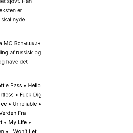
et sjovt. Han
teksten er
e skal nyde
fra MC Вспышкин
ing af russisk og
 og have det
attle Pass
•
Hello
rtless
•
Fuck Dig
ree
•
Unreliable
•
Verden Fra
t
•
My Life
•
en
•
I Won’t Let