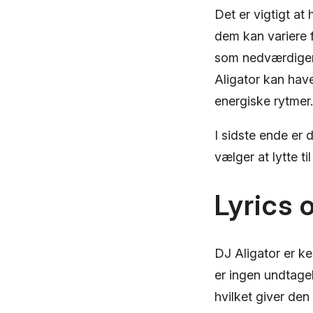
Det er vigtigt at
dem kan variere f
som nedværdigen
Aligator kan ha
energiske rytmer.
I sidste ende er 
vælger at lytte til
Lyrics 
DJ Aligator er k
er ingen undtage
hvilket giver den