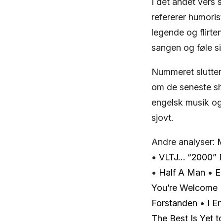
I det andet vers
refererer humoris
legende og flirte
sangen og føle si
Nummeret slutte
om de seneste sh
engelsk musik og 
sjovt.
Andre analyser:
•
VLTJ… “2000” 
•
Half A Man
•
E
You’re Welcome
Forstanden
•
I E
The Best Is Yet 