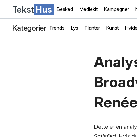
Tekst
Hus
Besked
Mediekit
Kampagner
Kategorier
Trends
Lys
Planter
Kunst
Hvide
Analys
Broad
Renée
Dette er en anal
Satisfied
. Hvis d