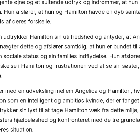
gente øjne og et sultende udtryk og indrømmer, at hun 
 Hun afslører, at hun og Hamilton havde en dyb samta
s af deres forskelle.
n udtrykker Hamilton sin utilfredshed og antyder, at An
ægter dette og afslører samtidig, at hun er bundet til at
n sociale status og sin families indflydelse. Hun afsløre
lskelse i Hamilton og frustrationen ved at se sin søster,
m.
r med en udveksling mellem Angelica og Hamilton, hv
tion som en intelligent og ambitiøs kvinde, der er fange
ykker sin lyst til at tage Hamilton væk fra dette miljø,
sters hjælpeløshed og konfronteret med de tre grund
es situation.