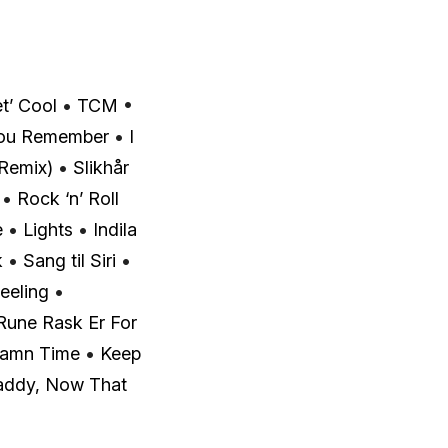
t’ Cool
•
TCM
•
ou Remember
•
I
Remix)
•
Slikhår
•
Rock ‘n’ Roll
e
•
Lights
•
Indila
k
•
Sang til Siri
•
Feeling
•
Rune Rask Er For
amn Time
•
Keep
ddy, Now That