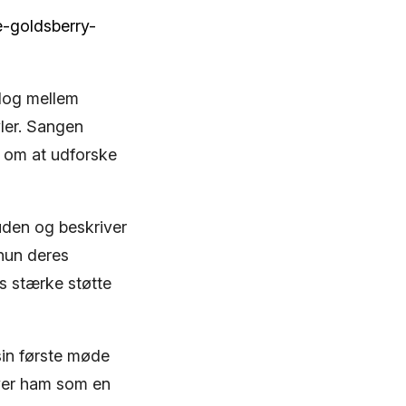
e-goldsberry-
alog mellem
ler. Sangen
on om at udforske
uden og beskriver
 hun deres
s stærke støtte
sin første møde
iver ham som en