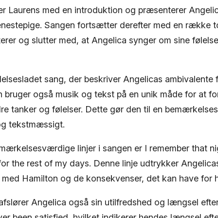
r Laurens med en introduktion og præsenterer Angeli
estepige. Sangen fortsætter derefter med en række to
terer og slutter med, at Angelica synger om sine følels
ølelsesladet sang, der beskriver Angelicas ambivalente f
 bruger også musik og tekst på en unik måde for at fo
dre tanker og følelser. Dette gør den til en bemærkels
og tekstmæssigt.
ærkelsesværdige linjer i sangen er I remember that nig
 for the rest of my days. Denne linje udtrykker Angelicas
en med Hamilton og de konsekvenser, det kan have for h
lører Angelica også sin utilfredshed og længsel efter 
er been satisfied, hvilket indikerer hendes længsel ef