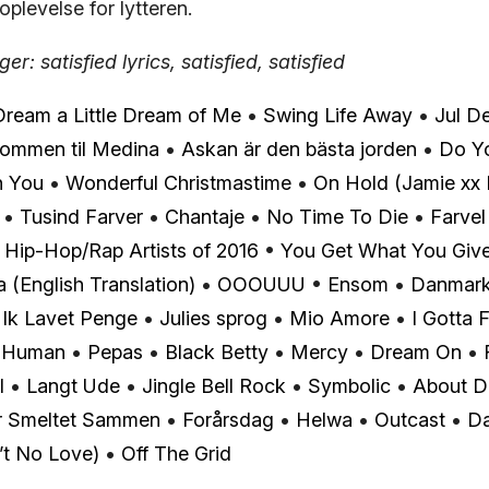
plevelse for lytteren.
r: satisfied lyrics, satisfied, satisfied
Dream a Little Dream of Me
•
Swing Life Away
•
Jul De
kommen til Medina
•
Askan är den bästa jorden
•
Do Y
in You
•
Wonderful Christmastime
•
On Hold (Jamie xx 
•
Tusind Farver
•
Chantaje
•
No Time To Die
•
Farvel
 Hip-Hop/Rap Artists of 2016
•
You Get What You Giv
a (English Translation)
•
OOOUUU
•
Ensom
•
Danmar
•
Ik Lavet Penge
•
Julies sprog
•
Mio Amore
•
I Gotta 
•
Human
•
Pepas
•
Black Betty
•
Mercy
•
Dream On
•
l
•
Langt Ude
•
Jingle Bell Rock
•
Symbolic
•
About D
Er Smeltet Sammen
•
Forårsdag
•
Helwa
•
Outcast
•
Da
’t No Love)
•
Off The Grid