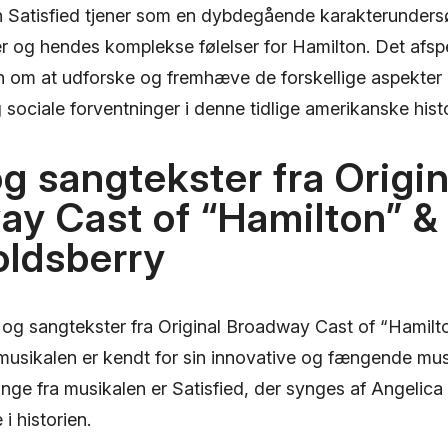
 Satisfied tjener som en dybdegående karakterunders
r og hendes komplekse følelser for Hamilton. Det afsp
on om at udforske og fremhæve de forskellige aspekter 
 og sociale forventninger i denne tidlige amerikanske his
og sangtekster fra Origin
ay Cast of “Hamilton” &
oldsberry
s og sangtekster fra Original Broadway Cast of “Hamilto
 musikalen er kendt for sin innovative og fængende mus
e fra musikalen er Satisfied, der synges af Angelica Sc
 historien.