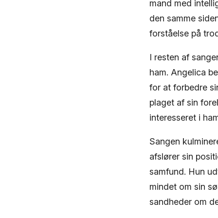
mand med intelli
den samme siden.
forståelse på trod
I resten af sange
ham. Angelica ben
for at forbedre si
plaget af sin fore
interesseret i ha
Sangen kulminere
afslører sin posi
samfund. Hun udtr
mindet om sin sø
sandheder om der