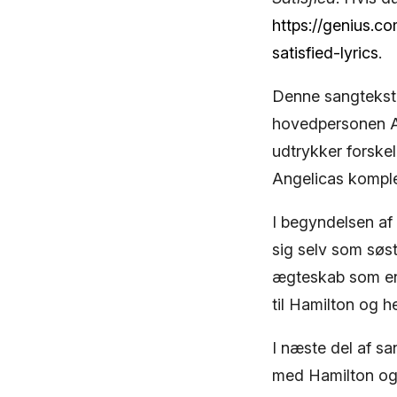
https://genius.c
satisfied-lyrics
.
Denne sangtekst,
hovedpersonen A
udtrykker forskel
Angelicas komple
I begyndelsen af
sig selv som søst
ægteskab som en 
til Hamilton og 
I næste del af sa
med Hamilton og 