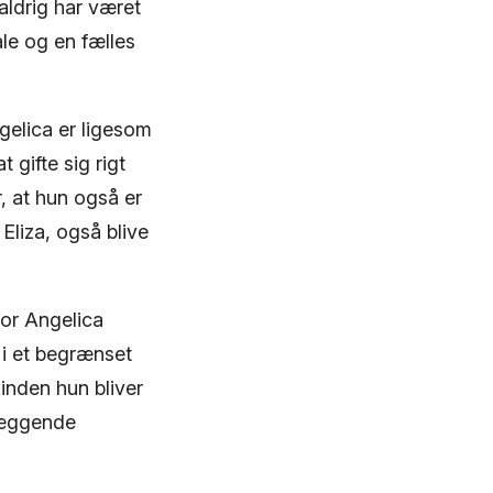
aldrig har været
le og en fælles
gelica er ligesom
 gifte sig rigt
r, at hun også er
 Eliza, også blive
or Angelica
t i et begrænset
 inden hun bliver
læggende