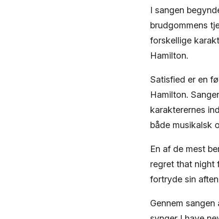
I sangen begynde
brudgommens tjen
forskellige karak
Hamilton.
Satisfied er en f
Hamilton. Sangen
karakterernes in
både musikalsk 
En af de mest bem
regret that night
fortryde sin aft
Gennem sangen afs
synger I have nev