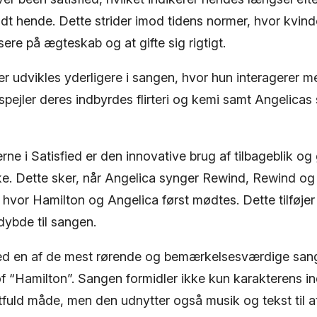
budt hende. Dette strider imod tidens normer, hvor kvind
sere på ægteskab og at gifte sig rigtigt.
r udvikles yderligere i sangen, hvor hun interagerer m
pejler deres indbyrdes flirteri og kemi samt Angelicas
rne i Satisfied er den innovative brug af tilbageblik og
ke. Dette sker, når Angelica synger Rewind, Rewind o
t, hvor Hamilton og Angelica først mødtes. Dette tilføjer
dybde til sangen.
sfied en af ​​de mest rørende og bemærkelsesværdige sang
 “Hamilton”. Sangen formidler ikke kun karakterens ind
tfuld måde, men den udnytter også musik og tekst til a