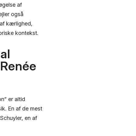
øgelse af
ejler også
af kærlighed,
toriske kontekst.
al
 Renée
n” er altid
ik. En af de mest
huyler, en af ​​