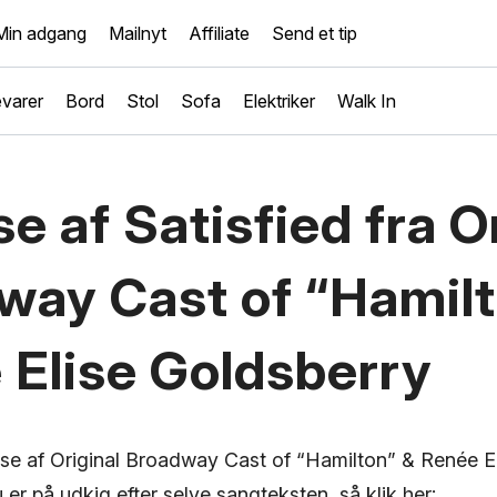
Min adgang
Mailnyt
Affiliate
Send et tip
varer
Bord
Stol
Sofa
Elektriker
Walk In
e af Satisfied fra O
way Cast of “Hamilt
 Elise Goldsberry
yse af Original Broadway Cast of “Hamilton” & Renée E
u er på udkig efter selve sangteksten, så klik her: