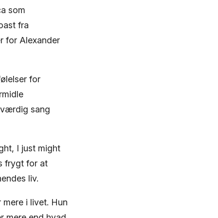
ca som
ast fra
er for Alexander
ølelser for
rmidle
esværdig sang
ht, I just might
 frygt for at
endes liv.
mere i livet. Hun
ter mere end hvad