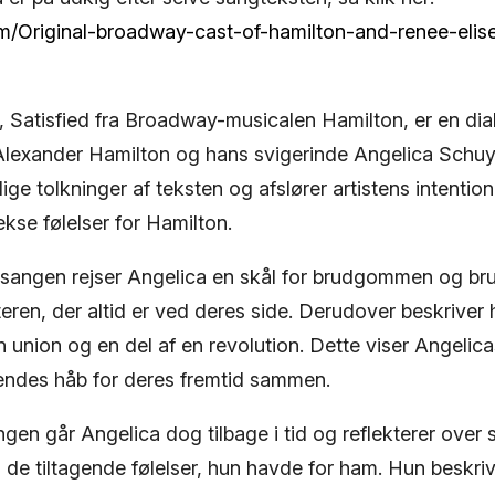
om/Original-broadway-cast-of-hamilton-and-renee-elis
 Satisfied fra Broadway-musicalen Hamilton, er en di
lexander Hamilton og hans svigerinde Angelica Schuy
lige tolkninger af teksten og afslører artistens intenti
kse følelser for Hamilton.
 sangen rejser Angelica en skål for brudgommen og br
eren, der altid er ved deres side. Derudover beskriver
union og en del af en revolution. Dette viser Angelica
hendes håb for deres fremtid sammen.
ngen går Angelica dog tilbage i tid og reflekterer over 
de tiltagende følelser, hun havde for ham. Hun beskr