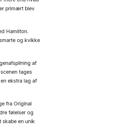
er primært blev
ed Hamilton.
 smarte og kvikke
 genafspilning af
g scenen tages
 en ekstra lag af
e fra Original
re følelser og
t skabe en unik