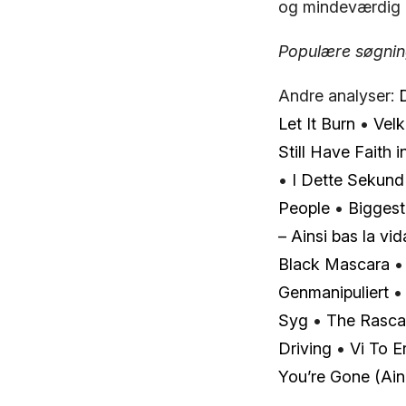
og mindeværdig o
Populære søgninge
Andre analyser:
Let It Burn
•
Vel
Still Have Faith 
•
I Dette Sekund
People
•
Biggest
– Ainsi bas la vid
Black Mascara
Genmanipuliert
Syg
•
The Rasca
Driving
•
Vi To 
You’re Gone (Ain