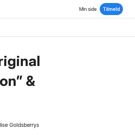
Min side
Tilmeld
riginal
on” &
lise Goldsberrys