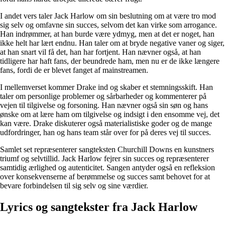
I andet vers taler Jack Harlow om sin beslutning om at være tro mod
sig selv og omfavne sin succes, selvom det kan virke som arrogance.
Han indrømmer, at han burde være ydmyg, men at det er noget, han
ikke helt har lært endnu. Han taler om at bryde negative vaner og siger,
at han snart vil få det, han har fortjent. Han nævner også, at han
tidligere har haft fans, der beundrede ham, men nu er de ikke længere
fans, fordi de er blevet fanget af mainstreamen.
I mellemverset kommer Drake ind og skaber et stemningsskift. Han
taler om personlige problemer og sårbarheder og kommenterer på
vejen til tilgivelse og forsoning. Han nævner også sin søn og hans
ønske om at lære ham om tilgivelse og indsigt i den ensomme vej, det
kan være. Drake diskuterer også materialistiske goder og de mange
udfordringer, han og hans team står over for på deres vej til succes.
Samlet set repræsenterer sangteksten Churchill Downs en kunstners
triumf og selvtillid. Jack Harlow fejrer sin succes og repræsenterer
samtidig ærlighed og autenticitet. Sangen antyder også en refleksion
over konsekvenserne af berømmelse og succes samt behovet for at
bevare forbindelsen til sig selv og sine værdier.
Lyrics og sangtekster fra Jack Harlow