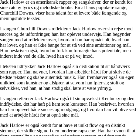
Jack Harlow er en amerikansk rapper og sangskriver, der er kendt for
sine catchy lyrics og melodiske hooks. En af hans populære sange,
Churchill Downs, viser hans talent for at levere både fængende og
meningsfulde tekster.
I sangen Churchill Downs reflekterer Jack Harlow over sin rejse mod
succes og de udfordringer, han har oplevet undervejs. Han begynder
sangen med at reflektere over, hvordan han har opnået alt, hvad han
har lovet, og han er ikke bange for at stå ved sine ambitioner og mål.
Han beskriver også, hvordan folk kan fornægte hans potentiale, men
inderst inde ved de alle, hvad han er på vej imod.
I teksten udtrykker Jack Harlow også sin dedikation til sit håndværk
som rapper. Han nævner, hvordan han arbejder hårdt for at skrive de
bedste tekster og skabe autentisk musik. Han fremhæver også sin egen
unikhed som kunstner og afslører, at selvom han føler sig stolt og
selvsikker, ved han, at han stadig skal lære at være ydmyg.
I sangen refererer Jack Harlow også til sin opvækst i Kentucky og den
indflydelse, det har haft på ham som kunstner. Han beskriver, hvordan
han har oplevet både succes og modgang, og hvordan han vil blive ved
med at arbejde hårdt for at opnå sine mål.
Jack Harlow er også kendt for at have et unikt flow og en distinkt
stemme, der skiller sig ud i den moderne rapscene. Han har evnen til at