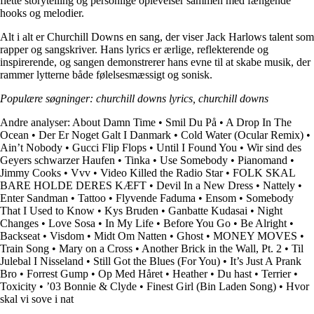
flette storytelling og personlige oplevelser sammen med fængende
hooks og melodier.
Alt i alt er Churchill Downs en sang, der viser Jack Harlows talent som
rapper og sangskriver. Hans lyrics er ærlige, reflekterende og
inspirerende, og sangen demonstrerer hans evne til at skabe musik, der
rammer lytterne både følelsesmæssigt og sonisk.
Populære søgninger: churchill downs lyrics, churchill downs
Andre analyser:
About Damn Time
•
Smil Du På
•
A Drop In The
Ocean
•
Der Er Noget Galt I Danmark
•
Cold Water (Ocular Remix)
•
Ain’t Nobody
•
Gucci Flip Flops
•
Until I Found You
•
Wir sind des
Geyers schwarzer Haufen
•
Tinka
•
Use Somebody
•
Pianomand
•
Jimmy Cooks
•
Vvv
•
Video Killed the Radio Star
•
FOLK SKAL
BARE HOLDE DERES KÆFT
•
Devil In a New Dress
•
Nattely
•
Enter Sandman
•
Tattoo
•
Flyvende Faduma
•
Ensom
•
Somebody
That I Used to Know
•
Kys Bruden
•
Ganbatte Kudasai
•
Night
Changes
•
Love Sosa
•
In My Life
•
Before You Go
•
Be Alright
•
Backseat
•
Visdom
•
Midt Om Natten
•
Ghost
•
MONEY MOVES
•
Train Song
•
Mary on a Cross
•
Another Brick in the Wall, Pt. 2
•
Til
Julebal I Nisseland
•
Still Got the Blues (For You)
•
It’s Just A Prank
Bro
•
Forrest Gump
•
Op Med Håret
•
Heather
•
Du hast
•
Terrier
•
Toxicity
•
’03 Bonnie & Clyde
•
Finest Girl (Bin Laden Song)
•
Hvor
skal vi sove i nat