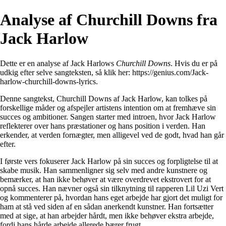
Analyse af Churchill Downs fra
Jack Harlow
Dette er en analyse af Jack Harlows
Churchill Downs
. Hvis du er på
udkig efter selve sangteksten, så klik her:
https://genius.com/Jack-
harlow-churchill-downs-lyrics
.
Denne sangtekst, Churchill Downs af Jack Harlow, kan tolkes på
forskellige måder og afspejler artistens intention om at fremhæve sin
succes og ambitioner. Sangen starter med introen, hvor Jack Harlow
reflekterer over hans præstationer og hans position i verden. Han
erkender, at verden fornægter, men alligevel ved de godt, hvad han går
efter.
I første vers fokuserer Jack Harlow på sin succes og forpligtelse til at
skabe musik. Han sammenligner sig selv med andre kunstnere og
bemærker, at han ikke behøver at være overdrevet ekstrovert for at
opnå succes. Han nævner også sin tilknytning til rapperen Lil Uzi Vert
og kommenterer på, hvordan hans eget arbejde har gjort det muligt for
ham at stå ved siden af en sådan anerkendt kunstner. Han fortsætter
med at sige, at han arbejder hårdt, men ikke behøver ekstra arbejde,
fordi hans hårde arbejde allerede bærer frugt.