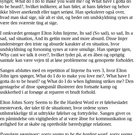
synger, What do I do to make you want me? og What have I gotta do
to be heard?, hvilket indikerer, at han føler, at hans følelser og behov
ikke bliver anerkendt eller taget seriøst. Han spekulerer også over,
hvad man skal sige, når alt er slut, og beder om undskyldning synes at
være den sværeste ting at sige.
I omkvædet gentager Elton John linjerne, Its sad (So sad), so sad, Its a
sad, sad situation, And its gettin more and more absurd. Disse linjer
understreger den triste og absurde karakter af en situation, hvor
undskyldning og forsoning synes at være umulige. Han spørger igen,
Why cant we talk it over?, hvilket tyder på, at en åben og oprigtig
samtale kan være vejen til at løse problemerne og genoprette forholdet.
Sangen afsluttes med en repetition af linjerne fra vers 3, hvor Elton
John igen spørger, What do I do to make you love me?, What have I
gotta do to be heard? og What do I do when lightning strikes me? Den
gentagelse af disse spørgsmål illustrerer den fortsatte kamp og
usikkerhed i at forsøge at reparere et brudt forhold.
Elton Johns Sorry Seems to Be the Hardest Word er et følelsesladet
mesterværk, der taler til de situationer, hvor ordene synes
utilstrækkelige til at udtrykke følelser og fortrydelse. Sangen giver os
en påmindelse om vigtigheden af ​​at være åbne for kommunikation og
ærlighed for at skabe og opretholde bæredygtige relationer.
Populære søgninger: sorry seems to be the hardest word, sorry seems