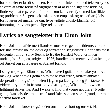
forhold, der er brudt sammen. Elton Johns intention med teksten synes
at være at sætte fokus på vigtigheden af at kunne sige undskyld og
finde vej til at reparere et forhold, som kan være fyldt med konflikter
og problemer. Sangens tekst skaber en empatisk og relaterbar følelse
for lytteren og minder os om, hvor vigtige undskyldninger og
forsoning er i vores personlige relationer.
Lyrics og sangtekster fra Elton John
Elton John, en af de mest ikoniske musikere gennem tiderne, er kendt
for sine fantastiske melodier og forførende sangtekster. Et af hans mest
berømte numre, Sorry Seems to Be the Hardest Word, er ingen
undtagelse. Sangen, udgivet i 1976, handler om smerten ved at beklage
og ønsket om at reparere et ødelagt forhold.
I sangen spørger Elton John, What have I gotta do to make you love
me? og What have I gotta do to make you care?, hvilket antyder
desperationen og sårbarheden i jagten på kærlighed og forståelse. Han
videreudtrykker sin frustration ved at spørge, What do I do when
lightning strikes me, And I wake to find that youre not there? Nogle
gange kan selv den mindste afstand føles som en stor afgrund, når man
er dybt forelsket.
Elton John udforsker også idéen om at blive hørt og ønsket. Han