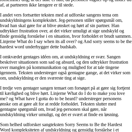
af, at partneren ikke længere er til stede.
I andet vers fortsætter teksten med at udforske sangens tema om
undskyldningens kompleksitet. Jeg-personen stiller spørgsmål om,
hvad han skal gøre for at blive ønsket og hørt af sin partner. Han
udtrykker frustration over, at det virker umuligt at sige undskyld og
finde gensidig forståelse i en situation, hvor forholdet er brudt sammen.
Linjerne What do I say when its all over? og And sorry seems to be the
hardest word underbygger dette budskab.
I omkvædet gentages idéen om, at undskyldning er svær. Sangen
beskriver situationen som sad og absurd, og den udtrykker frustration
over manglen på kommunikation og mulighed for at tale tingene
igennem. Teksten understreger også gentagne gange, at det virker som
om, undskyldning er den sværeste ting at sige.
I tredje vers gentager sangen temaet om forsøget på at gøre sig fortjent
til kærlighed og blive hørt. Linjerne What do I do to make you love
me? og What have I gotta do to be heard? understreger personens
ønske om at gøre alt for at redde forholdet. Teksten slutter med
gentagne spørgsmål om, hvad jeg-personen skal gøre, når
undskyldning virker umuligt, og det er svært at finde en løsning.
Som helhed udforsker sangteksten Sorry Seems to Be the Hardest
Word kompleksiteten af undskyldning og gensidig forståelse i et