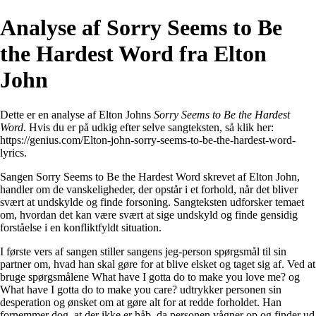
Analyse af Sorry Seems to Be
the Hardest Word fra Elton
John
Dette er en analyse af Elton Johns
Sorry Seems to Be the Hardest
Word
. Hvis du er på udkig efter selve sangteksten, så klik her:
https://genius.com/Elton-john-sorry-seems-to-be-the-hardest-word-
lyrics
.
Sangen Sorry Seems to Be the Hardest Word skrevet af Elton John,
handler om de vanskeligheder, der opstår i et forhold, når det bliver
svært at undskylde og finde forsoning. Sangteksten udforsker temaet
om, hvordan det kan være svært at sige undskyld og finde gensidig
forståelse i en konfliktfyldt situation.
I første vers af sangen stiller sangens jeg-person spørgsmål til sin
partner om, hvad han skal gøre for at blive elsket og taget sig af. Ved at
bruge spørgsmålene What have I gotta do to make you love me? og
What have I gotta do to make you care? udtrykker personen sin
desperation og ønsket om at gøre alt for at redde forholdet. Han
fornemmer dog, at der ikke er håb, da personen vågner op og finder ud