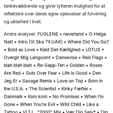
tankevækkende og giver lytteren mulighed for at
reflektere over deres egne oplevelser af forvirring
og uklarhed i livet.
Andre analyser:
FUGLENE
•
​neverland
•
O Helga
Natt
•
Intro (Vi Ska Til UAK)
•
Where Did You Go?
•
Bold as Love
•
Kald Det Kærlighed
•
LOTUS
•
Overgir Mig Langsomt
•
Dansevise
•
Red Flags
•
blah blah blah
•
Re-Sepp-Ten
•
Golden
•
Roses
Are Red
•
Guts Over Fear
•
Life Is Good
•
Den
Jeg Er
•
Savage Remix
•
Love on Top
•
Born in
the U.S.A.
•
The Scientist
•
Kinky Fætter
•
Danmark
•
Kom kom
•
No Promises
•
When I’m
Gone
•
When You’re Evil
•
Wild Child
•
Like a
Tattoo
•
VLTJ… “2000” Mix
•
Vær Dig Selv*
•
Din