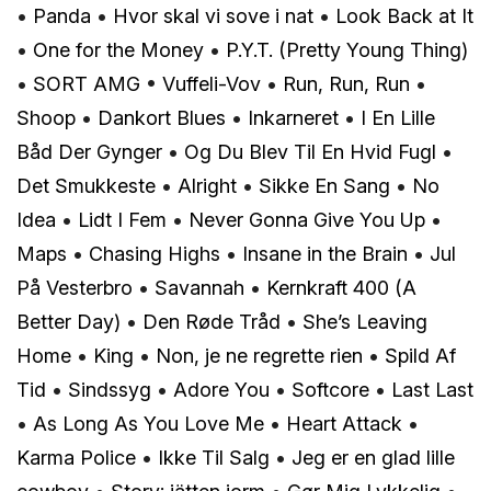
•
Panda
•
Hvor skal vi sove i nat
•
Look Back at It
•
One for the Money
•
P.Y.T. (Pretty Young Thing)
•
SORT AMG
•
Vuffeli-Vov
•
Run, Run, Run
•
Shoop
•
Dankort Blues
•
Inkarneret
•
I En Lille
Båd Der Gynger
•
Og Du Blev Til En Hvid Fugl
•
Det Smukkeste
•
Alright
•
Sikke En Sang
•
No
Idea
•
Lidt I Fem
•
Never Gonna Give You Up
•
Maps
•
Chasing Highs
•
Insane in the Brain
•
Jul
På Vesterbro
•
Savannah
•
Kernkraft 400 (A
Better Day)
•
Den Røde Tråd
•
She’s Leaving
Home
•
King
•
Non, je ne regrette rien
•
Spild Af
Tid
•
Sindssyg
•
Adore You
•
Softcore
•
Last Last
•
As Long As You Love Me
•
Heart Attack
•
Karma Police
•
Ikke Til Salg
•
Jeg er en glad lille