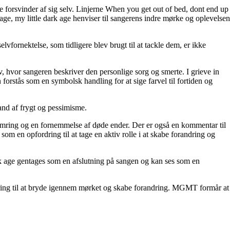
e forsvinder af sig selv. Linjerne When you get out of bed, dont end up
ge, my little dark age henviser til sangerens indre mørke og oplevelsen
vfornektelse, som tidligere blev brugt til at tackle dem, er ikke
, hvor sangeren beskriver den personlige sorg og smerte. I grieve in
 forstås som en symbolsk handling for at sige farvel til fortiden og
tand af frygt og pessimisme.
mring og en fornemmelse af døde ender. Der er også en kommentar til
som en opfordring til at tage en aktiv rolle i at skabe forandring og
rk age gentages som en afslutning på sangen og kan ses som en
ring til at bryde igennem mørket og skabe forandring. MGMT formår at