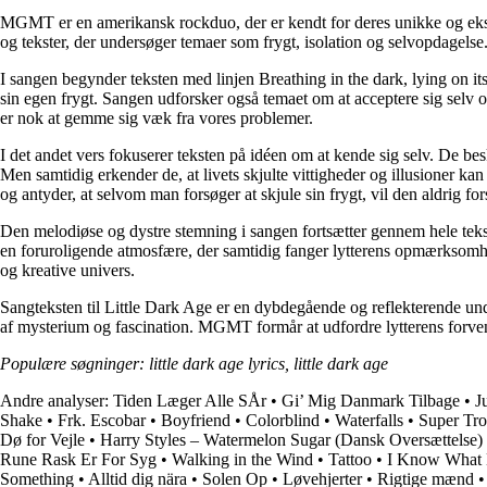
MGMT er en amerikansk rockduo, der er kendt for deres unikke og eksp
og tekster, der undersøger temaer som frygt, isolation og selvopdagelse
I sangen begynder teksten med linjen Breathing in the dark, lying on its
sin egen frygt. Sangen udforsker også temaet om at acceptere sig selv 
er nok at gemme sig væk fra vores problemer.
I det andet vers fokuserer teksten på idéen om at kende sig selv. De b
Men samtidig erkender de, at livets skjulte vittigheder og illusioner kan
og antyder, at selvom man forsøger at skjule sin frygt, vil den aldrig fo
Den melodiøse og dystre stemning i sangen fortsætter gennem hele tekst
en foruroligende atmosfære, der samtidig fanger lytterens opmærksomhe
og kreative univers.
Sangteksten til Little Dark Age er en dybdegående og reflekterende un
af mysterium og fascination. MGMT formår at udfordre lytterens forvent
Populære søgninger: little dark age lyrics, little dark age
Andre analyser:
Tiden Læger Alle SÅr
•
Gi’ Mig Danmark Tilbage
•
J
Shake
•
Frk. Escobar
•
Boyfriend
•
Colorblind
•
Waterfalls
•
Super Tro
Dø for Vejle
•
Harry Styles – Watermelon Sugar (Dansk Oversættelse)
Rune Rask Er For Syg
•
Walking in the Wind
•
Tattoo
•
I Know What 
Something
•
Alltid dig nära
•
Solen Op
•
Løvehjerter
•
Rigtige mænd