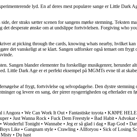
erimenterende lyd. En af deres mest populære sange er Little Dark Age
.
 side, der straks sætter scenen for sangens mørke stemning. Teksten maler
og det desperate ønske om at undslippe fortvivlelsen. Forgiving who you
eskriver at picking through the cards, knowing whats nearby, hvilket ka
 gøre det vanskeligt at se klart. Sangen udforsker også temaet om frygt og
rsvinde.
en. Sangen blander elementer fra forskellige musikgenrer, herunder alt
d. Little Dark Age er et perfekt eksempel på MGMTs evne til at skabe 
dersøgelse af frygt, fortvivlelse og selvopdagelse. Den dystre stemni
ninger og levere en sang, der pirrer nysgerrigheden og efterlader en fø
ul i Angora
•
We Can Work It Out
•
Fantastiske toyota
•
KJØPE HELE
uper
•
Just Wanna Rock
•
Fuck Dem Freestyle
•
Bad Habit
•
Advokat
•
Wonderful Tonight
•
Wannabe
•
Jeg er så glad i dag
•
Rap God
•
Dan
Boys Like
•
Gangnam style
•
Crawling
•
Allforyou
•
Sick of Losing S
•
Misty
•
Du hast