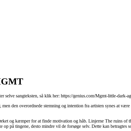
a MGMT
ter selve sangteksten, så klik her:
https://genius.com/Mgmt-little-dark-ag
men den overordnede stemning og intention fra artisten synes at være a
mørket og kæmper for at finde motivation og håb. Linjerne The ruins of th
e op på tingene, desto mindre vil de forsøge selv. Dette kan betragtes 