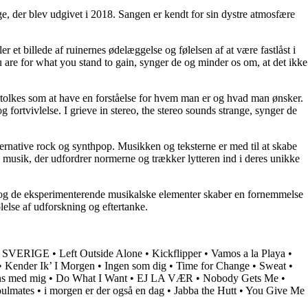
, der blev udgivet i 2018. Sangen er kendt for sin dystre atmosfære
 et billede af ruinernes ødelæggelse og følelsen af at være fastlåst i
 are for what you stand to gain, synger de og minder os om, at det ikke
n tolkes som at have en forståelse for hvem man er og hvad man ønsker.
 fortvivlelse. I grieve in stereo, the stereo sounds strange, synger de
ernative rock og synthpop. Musikken og teksterne er med til at skabe
musik, der udfordrer normerne og trækker lytteren ind i deres unikke
ng og de eksperimenterende musikalske elementer skaber en fornemmelse
lelse af udforskning og eftertanke.
 SVERIGE
•
Left Outside Alone
•
Kickflipper
•
Vamos a la Playa
•
•
Kender Ik’ I Morgen
•
Ingen som dig
•
Time for Change
•
Sweat
•
s med mig
•
Do What I Want
•
EJ LA VÆR
•
Nobody Gets Me
•
oulmates
•
​i morgen er der også en dag
•
Jabba the Hutt
•
You Give Me