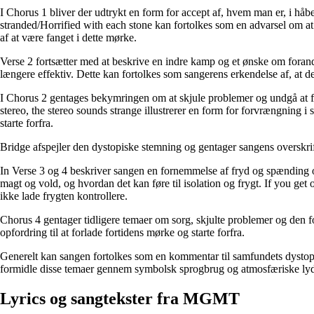
I Chorus 1 bliver der udtrykt en form for accept af, hvem man er, i hå
stranded/Horrified with each stone kan fortolkes som en advarsel om at 
af at være fanget i dette mørke.
Verse 2 fortsætter med at beskrive en indre kamp og et ønske om forandr
længere effektiv. Dette kan fortolkes som sangerens erkendelse af, at
I Chorus 2 gentages bekymringen om at skjule problemer og undgå at for
stereo, the stereo sounds strange illustrerer en form for forvrængning i 
starte forfra.
Bridge afspejler den dystopiske stemning og gentager sangens overskrift
In Verse 3 og 4 beskriver sangen en fornemmelse af fryd og spænding 
magt og vold, og hvordan det kan føre til isolation og frygt. If you get 
ikke lade frygten kontrollere.
Chorus 4 gentager tidligere temaer om sorg, skjulte problemer og den 
opfordring til at forlade fortidens mørke og starte forfra.
Generelt kan sangen fortolkes som en kommentar til samfundets dystop
formidle disse temaer gennem symbolsk sprogbrug og atmosfæriske ly
Lyrics og sangtekster fra MGMT