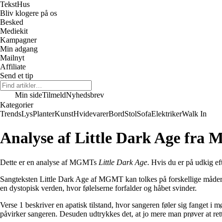
Tekst
Hus
Bliv klogere på os
Besked
Mediekit
Kampagner
Min adgang
Mailnyt
Affiliate
Send et tip
Min side
Tilmeld
Nyhedsbrev
Kategorier
Trends
Lys
Planter
Kunst
Hvidevarer
Bord
Stol
Sofa
Elektriker
Walk In
Analyse af Little Dark Age fr
Dette er en analyse af MGMTs
Little Dark Age
. Hvis du er på udkig ef
Sangteksten Little Dark Age af MGMT kan tolkes på forskellige måder, 
en dystopisk verden, hvor følelserne forfalder og håbet svinder.
Verse 1 beskriver en apatisk tilstand, hvor sangeren føler sig fanget i 
påvirker sangeren. Desuden udtrykkes det, at jo mere man prøver at rett