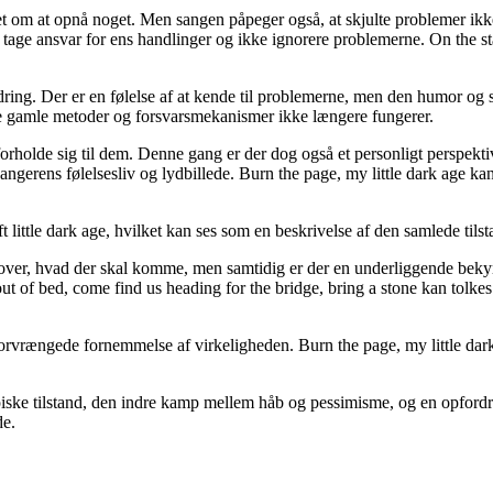
bet om at opnå noget. Men sangen påpeger også, at skjulte problemer ikk
tage ansvar for ens handlinger og ikke ignorere problemerne. On the sta
ing. Der er en følelse af at kende til problemerne, men den humor og sel
 de gamle metoder og forsvarsmekanismer ikke længere fungerer.
holde sig til dem. Denne gang er der dog også et personligt perspektiv
sangerens følelsesliv og lydbillede. Burn the page, my little dark age kan
 little dark age, hvilket kan ses som en beskrivelse af den samlede tils
over, hvad der skal komme, men samtidig er der en underliggende beky
out of bed, come find us heading for the bridge, bring a stone kan tolkes 
forvrængede fornemmelse af virkeligheden. Burn the page, my little da
iske tilstand, den indre kamp mellem håb og pessimisme, og en opford
de.