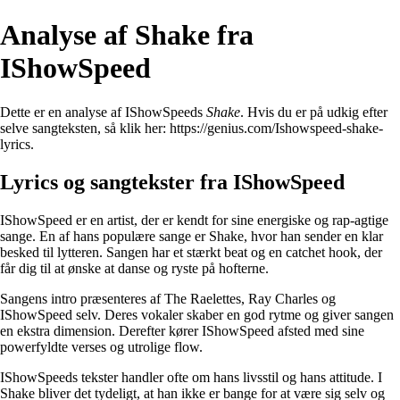
Analyse af Shake fra
IShowSpeed
Dette er en analyse af IShowSpeeds
Shake
. Hvis du er på udkig efter
selve sangteksten, så klik her:
https://genius.com/Ishowspeed-shake-
lyrics
.
Lyrics og sangtekster fra IShowSpeed
IShowSpeed er en artist, der er kendt for sine energiske og rap-agtige
sange. En af hans populære sange er Shake, hvor han sender en klar
besked til lytteren. Sangen har et stærkt beat og en catchet hook, der
får dig til at ønske at danse og ryste på hofterne.
Sangens intro præsenteres af The Raelettes, Ray Charles og
IShowSpeed selv. Deres vokaler skaber en god rytme og giver sangen
en ekstra dimension. Derefter kører IShowSpeed afsted med sine
powerfyldte verses og utrolige flow.
IShowSpeeds tekster handler ofte om hans livsstil og hans attitude. I
Shake bliver det tydeligt, at han ikke er bange for at være sig selv og