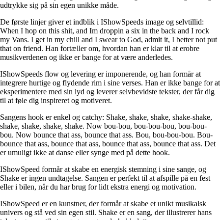
udtrykke sig på sin egen unikke måde.
De første linjer giver et indblik i IShowSpeeds image og selvtillid:
When I hop on this shit, and Im droppin a six in the back and I rock
my Vans. I get in my chill and I swear to God, admit it, I better not put
that on friend. Han fortæller om, hvordan han er klar til at erobre
musikverdenen og ikke er bange for at være anderledes.
IShowSpeeds flow og levering er imponerende, og han formår at
integrere hurtige og flydende rim i sine verses. Han er ikke bange for at
eksperimentere med sin lyd og leverer selvbevidste tekster, der får dig
til at føle dig inspireret og motiveret.
Sangens hook er enkel og catchy: Shake, shake, shake, shake-shake,
shake, shake, shake, shake. Now bou-bou, bou-bou-bou, bou-bou-
bou. Now bounce that ass, bounce that ass. Bou, bou-bou-bou. Bou-
bounce that ass, bounce that ass, bounce that ass, bounce that ass. Det
er umuligt ikke at danse eller synge med på dette hook.
IShowSpeed formår at skabe en energisk stemning i sine sange, og
Shake er ingen undtagelse. Sangen er perfekt til at afspille på en fest
eller i bilen, når du har brug for lidt ekstra energi og motivation.
IShowSpeed er en kunstner, der formår at skabe et unikt musikalsk
univers og stå ved sin egen stil. Shake er en sang, der illustrerer hans