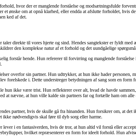
t forhold, hvor der er manglende forståelse og modsætningsfulde forvent
r et ønske om at opnå klarhed, eller endda at afslutte forholdet, hvis de
nen ked af det.
aler direkte til vores hjerte og sind. Hendes sangtekster er fyldt med æ
kildrer den komplekse natur af et forhold og det uundgåelige spørgsmå
elig forstår hende. Hun refererer til forvirring og manglende forståelse i
.
lelser overfor sin partner. Hun udtrykker, at hun ikke hader personen, 
 blev forelskede i. Dette understreger betydningen af sang som en form
e hun ikke være trist. Hun reflekterer over alt, hvad de havde sammen, o
d at nævne, at hun ville kalde sin partners far og fortælle ham om alle d
des partner, hvis de skulle gå fra hinanden. Hun forsikrer om, at det ikk
t ikke nødvendigvis skal føre til dyb sorg eller harme.
 lever i en fantasiverden, hvis de tror, at hun altid vil forstå eller acc
rbryllupper, hvilket repræsenterer en form for ideelt forhold. Hun afvis