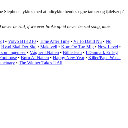
Mae Stephens lykkes med at udtrykke hendes egne tanker og følelser på
d never be sad, if we ever broke up id never be sad song, mae
od)
•
Volvo B18 210
•
Time After Time
•
Vi To Datid Nu
•
No
•
Hvad Skal Der Ske
•
Makaveli
•
Kom Og Tag Mig
•
New Level
•
t som ingen ser
•
Vågner I Natten
•
Billie Jean
•
I Danmark Er Jeg
Footloose
•
Børn Af Natten
•
Happy New Year
•
Killer/Papa Was a
anctuary
•
The Winner Takes It All