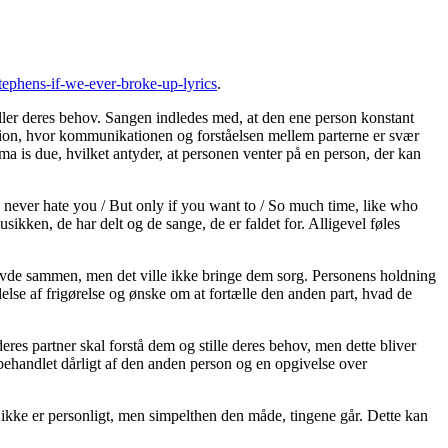
tephens-if-we-ever-broke-up-lyrics
.
ller deres behov. Sangen indledes med, at den ene person konstant
ation, hvor kommunikationen og forståelsen mellem parterne er svær
ma is due, hvilket antyder, at personen venter på en person, der kan
ld never hate you / But only if you want to / So much time, like who
sikken, de har delt og de sange, de er faldet for. Alligevel føles
 havde sammen, men det ville ikke bringe dem sorg. Personens holdning
ølelse af frigørelse og ønske om at fortælle den anden part, hvad de
eres partner skal forstå dem og stille deres behov, men dette bliver
e behandlet dårligt af den anden person og en opgivelse over
 ikke er personligt, men simpelthen den måde, tingene går. Dette kan