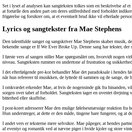
Set i lyset af analysen kan sangteksten tolkes som en beskrivelse af e
at fortælle den anden part om deres utilfredshed med forholdet indikere
frigørelse og forsikrer om, at et eventuelt brud ikke vil efterlade perso
Lyrics og sangtekster fra Mae Stephens
Den talentfulde sanger og sangskriver Mae Stephens skaber musik, der t
bekendte sange er If We Ever Broke Up. Denne sang har tekster, der s
I første vers af sangen stiller Mae spørgsmålet om, hvorvidt nogen virk
niveau. Sangteksten rummer en undertone af frustration og usikkerhed
I det efterfølgende pre-kor behandler Mae det paradoksale i hendes fø
når hun refererer til musikken, de lyttede til sammen og de sange, de
I omkvædet erkender Mae, at hvis de nogensinde gik fra hinanden, vill
sorgen over tabet af forholdet. Sangteksten tager en uventet drejning ve
bitterhed eller skuffelse.
I post-koret adresserer Mae den mulige følelsesmæssige reaktion fra hen
Hun understreger, at dette er den måde, tingene bare fungerer, og at de
I andet vers er teksterne mere selvsikre. Mae påpeger, at hendes partner
af eventyr og romantik ved at nævne piger i hvide kjoler og store vinte