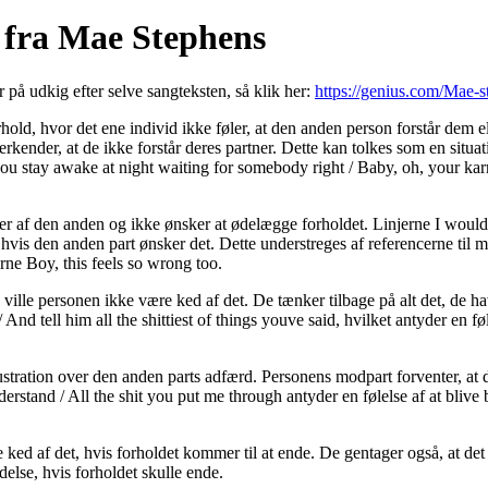
 fra Mae Stephens
r på udkig efter selve sangteksten, så klik her:
https://genius.com/Mae-s
d, hvor det ene individ ikke føler, at den anden person forstår dem e
ender, at de ikke forstår deres partner. Dette kan tolkes som en situ
 you stay awake at night waiting for somebody right / Baby, oh, your kar
holder af den anden og ikke ønsker at ødelægge forholdet. Linjerne I wou
 hvis den anden part ønsker det. Dette understreges af referencerne til mu
rne Boy, this feels so wrong too.
, ville personen ikke være ked af det. De tænker tilbage på alt det, de
 And tell him all the shittiest of things youve said, hvilket antyder en f
ustration over den anden parts adfærd. Personens modpart forventer, at d
derstand / All the shit you put me through antyder en følelse af at bliv
ked af det, hvis forholdet kommer til at ende. De gentager også, at det
delse, hvis forholdet skulle ende.