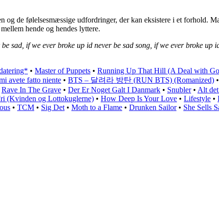
n og de følelsesmæssige udfordringer, der kan eksistere i et forhold. 
t mellem hende og hendes lyttere.
 be sad, if we ever broke up id never be sad song, if we ever broke up i
tering*
•
Master of Puppets
•
Running Up That Hill (A Deal with G
i avete fatto niente
•
BTS – 달려라 방탄 (RUN BTS) (Romanized)
•
Rave In The Grave
•
Der Er Noget Galt I Danmark
•
Snubler
•
Alt de
ri (Kvinden og Lottokuglerne)
•
How Deep Is Your Love
•
Lifestyle
•
ous
•
TCM
•
Sig Det
•
Moth to a Flame
•
Drunken Sailor
•
She Sells S