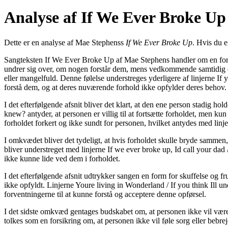
Analyse af If We Ever Broke Up
Dette er en analyse af Mae Stephenss
If We Ever Broke Up
. Hvis du e
Sangteksten If We Ever Broke Up af Mae Stephens handler om en forhol
undrer sig over, om nogen forstår dem, mens vedkommende samtidig erk
eller mangelfuld. Denne følelse understreges yderligere af linjerne If
forstå dem, og at deres nuværende forhold ikke opfylder deres behov.
I det efterfølgende afsnit bliver det klart, at den ene person stadig 
knew? antyder, at personen er villig til at fortsætte forholdet, men kun
forholdet forkert og ikke sundt for personen, hvilket antydes med linje
I omkvædet bliver det tydeligt, at hvis forholdet skulle bryde sammen
bliver understreget med linjerne If we ever broke up, Id call your dad /
ikke kunne lide ved dem i forholdet.
I det efterfølgende afsnit udtrykker sangen en form for skuffelse og fr
ikke opfyldt. Linjerne Youre living in Wonderland / If you think Ill un
forventningerne til at kunne forstå og acceptere denne opførsel.
I det sidste omkvæd gentages budskabet om, at personen ikke vil være 
tolkes som en forsikring om, at personen ikke vil føle sorg eller bebrej