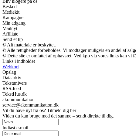
Bliv klogere på os
Besked
Mediekit
Kampagner
Min adgang
Mailnyt
Affiliate
Send et tip
© Alt materiale er beskyttet.
© Alle rettigheder forbeholdes. Vi modtager muligvis en andel af salge
© Dette site er omfattet af ophavsret. Ved køb via vores links kan vi
Links i indholdet
Webkort
Opslag
Dataarkiv
Tekstunivers
RSS-feed
TekstHus.dk
akommunikation
service@akommunikation.dk
Vil du have nyt fra os? Tilmeld dig her
Viden du kan bruge med det samme – sendt direkte til dig.
Indtast e-mail