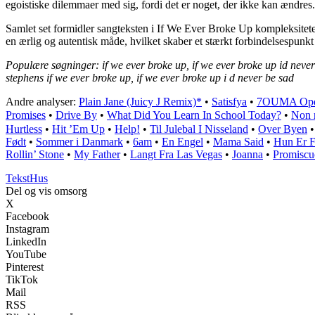
egoistiske dilemmaer med sig, fordi det er noget, der ikke kan ændres.
Samlet set formidler sangteksten i If We Ever Broke Up kompleksitete
en ærlig og autentisk måde, hvilket skaber et stærkt forbindelsespunk
Populære søgninger: if we ever broke up, if we ever broke up id never
stephens if we ever broke up, if we ever broke up i d never be sad
Andre analyser:
Plain Jane (Juicy J Remix)*
•
Satisfya
•
7OUMA Opda
Promises
•
Drive By
•
What Did You Learn In School Today?
•
Non m
Hurtless
•
Hit ’Em Up
•
Help!
•
Til Julebal I Nisseland
•
Over Byen
Født
•
Sommer i Danmark
•
6am
•
En Engel
•
Mama Said
•
Hun Er F
Rollin’ Stone
•
My Father
•
Langt Fra Las Vegas
•
Joanna
•
Promiscu
Tekst
Hus
Del og vis omsorg
X
Facebook
Instagram
LinkedIn
YouTube
Pinterest
TikTok
Mail
RSS