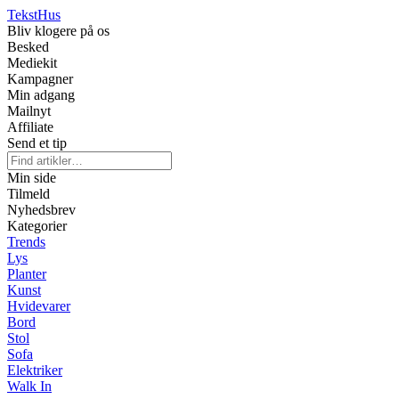
Tekst
Hus
Bliv klogere på os
Besked
Mediekit
Kampagner
Min adgang
Mailnyt
Affiliate
Send et tip
Min side
Tilmeld
Nyhedsbrev
Kategorier
Trends
Lys
Planter
Kunst
Hvidevarer
Bord
Stol
Sofa
Elektriker
Walk In