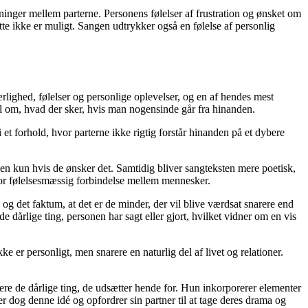
ninger mellem parterne. Personens følelser af frustration og ønsket om
tte ikke er muligt. Sangen udtrykker også en følelse af personlig
rlighed, følelser og personlige oplevelser, og en af hendes mest
l om, hvad der sker, hvis man nogensinde går fra hinanden.
 et forhold, hvor parterne ikke rigtig forstår hinanden på et dybere
men kun hvis de ønsker det. Samtidig bliver sangteksten mere poetisk,
 for følelsesmæssig forbindelse mellem mennesker.
g det faktum, at det er de minder, der vil blive værdsat snarere end
e dårlige ting, personen har sagt eller gjort, hvilket vidner om en vis
e er personligt, men snarere en naturlig del af livet og relationer.
eptere de dårlige ting, de udsætter hende for. Hun inkorporerer elementer
er dog denne idé og opfordrer sin partner til at tage deres drama og