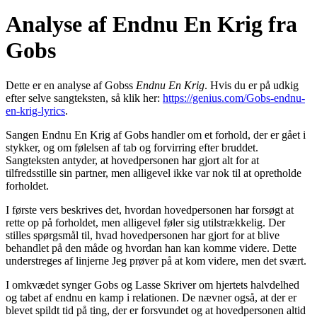
Analyse af Endnu En Krig fra
Gobs
Dette er en analyse af Gobss
Endnu En Krig
. Hvis du er på udkig
efter selve sangteksten, så klik her:
https://genius.com/Gobs-endnu-
en-krig-lyrics
.
Sangen Endnu En Krig af Gobs handler om et forhold, der er gået i
stykker, og om følelsen af tab og forvirring efter bruddet.
Sangteksten antyder, at hovedpersonen har gjort alt for at
tilfredsstille sin partner, men alligevel ikke var nok til at opretholde
forholdet.
I første vers beskrives det, hvordan hovedpersonen har forsøgt at
rette op på forholdet, men alligevel føler sig utilstrækkelig. Der
stilles spørgsmål til, hvad hovedpersonen har gjort for at blive
behandlet på den måde og hvordan han kan komme videre. Dette
understreges af linjerne Jeg prøver på at kom videre, mеn det svært.
I omkvædet synger Gobs og Lasse Skriver om hjertets halvdelhed
og tabet af endnu en kamp i relationen. De nævner også, at der er
blevet spildt tid på ting, der er forsvundet og at hovedpersonen altid