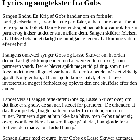
Lyrics og sangtekster fra Gobs
Sangen Endnu En Krig af Gobs handler om en forkælet
kærlighedsrelation, hvor den ene part føler, at han har gjort alt for at
rette op på forholdet. Han erkender dog, at han aldrig var nok for sin
partner og indser, at det er slut mellem dem. Sangen skildrer følelsen
af at blive behandlet dårligt og uundgåeligheden af at komme videre
efter et brud.
I sangens omkvæd synger Gobs og Lasse Skriver om hvordan
denne kærlighedskamp ender med at være endnu en krig, som
partneren vandt. Der er blevet spildt meget tid på ting, som nu er
forsvundet, men alligevel var han altid der for hende, når det virkelig
gjaldt. Nu føler han, at hans hjerte kun er halvt, efter at have
investeret så meget i forholdet og oplevet den ene skuffelse efter den
anden.
I andet vers af sangen reflekterer Gobs og Lasse Skriver over, om
det ikke er sig selv, de savner, i stedet for partneren. De erkender, at
da alt var perfekt, bragte partneren sider frem i dem, som nu er i
ruiner. Partneren siger, at hun ikke kan blive, men Gobs undrer sig
over, hvor tiden blev af og ser tilbage på alt det, han gjorde for at
fortjene den måde, hun forlod ham på.
Sangen slutter med et outro, hvor Gobs og Lasse Skriver gentager,