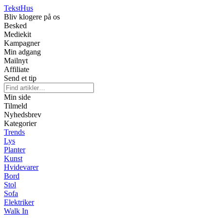
Tekst
Hus
Bliv klogere på os
Besked
Mediekit
Kampagner
Min adgang
Mailnyt
Affiliate
Send et tip
Min side
Tilmeld
Nyhedsbrev
Kategorier
Trends
Lys
Planter
Kunst
Hvidevarer
Bord
Stol
Sofa
Elektriker
Walk In