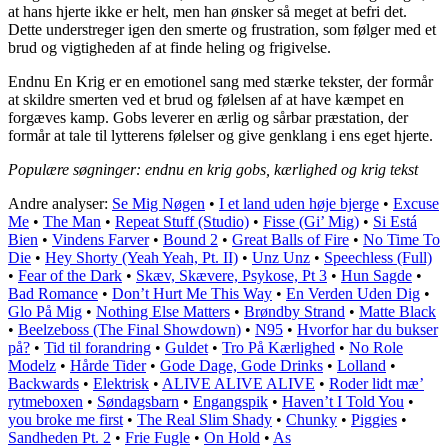
at hans hjerte ikke er helt, men han ønsker så meget at befri det.
Dette understreger igen den smerte og frustration, som følger med et
brud og vigtigheden af at finde heling og frigivelse.
Endnu En Krig er en emotionel sang med stærke tekster, der formår
at skildre smerten ved et brud og følelsen af at have kæmpet en
forgæves kamp. Gobs leverer en ærlig og sårbar præstation, der
formår at tale til lytterens følelser og give genklang i ens eget hjerte.
Populære søgninger: endnu en krig gobs, kærlighed og krig tekst
Andre analyser:
Se Mig Nøgen
•
I et land uden høje bjerge
•
Excuse
Me
•
The Man
•
Repeat Stuff (Studio)
•
Fisse (Gi’ Mig)
•
Si Está
Bien
•
Vindens Farver
•
Bound 2
•
Great Balls of Fire
•
No Time To
Die
•
Hey Shorty (Yeah Yeah, Pt. II)
•
Unz Unz
•
Speechless (Full)
•
Fear of the Dark
•
Skæv, Skævere, Psykose, Pt 3
•
Hun Sagde
•
Bad Romance
•
Don’t Hurt Me This Way
•
En Verden Uden Dig
•
Glo På Mig
•
Nothing Else Matters
•
Brøndby Strand
•
Matte Black
•
Beelzeboss (The Final Showdown)
•
N95
•
Hvorfor har du bukser
på?
•
Tid til forandring
•
Guldet
•
Tro På Kærlighed
•
No Role
Modelz
•
Hårde Tider
•
Gode Dage, Gode Drinks
•
Lolland
•
Backwards
•
Elektrisk
•
ALIVE ALIVE ALIVE
•
Roder lidt mæ’
rytmeboxen
•
Søndagsbarn
•
Engangspik
•
Haven’t I Told You
•
you broke me first
•
The Real Slim Shady
•
Chunky
•
Piggies
•
Sandheden Pt. 2
•
Frie Fugle
•
On Hold
•
As