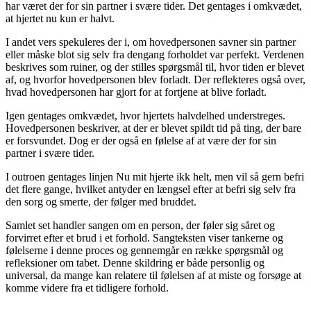
har været der for sin partner i svære tider. Det gentages i omkvædet,
at hjertet nu kun er halvt.
I andet vers spekuleres der i, om hovedpersonen savner sin partner
eller måske blot sig selv fra dengang forholdet var perfekt. Verdenen
beskrives som ruiner, og der stilles spørgsmål til, hvor tiden er blevet
af, og hvorfor hovedpersonen blev forladt. Der reflekteres også over,
hvad hovedpersonen har gjort for at fortjene at blive forladt.
Igen gentages omkvædet, hvor hjertets halvdelhed understreges.
Hovedpersonen beskriver, at der er blevet spildt tid på ting, der bare
er forsvundet. Dog er der også en følelse af at være der for sin
partner i svære tider.
I outroen gentages linjen Nu mit hjerte ikk helt, men vil så gern befri
det flere gange, hvilket antyder en længsel efter at befri sig selv fra
den sorg og smerte, der følger med bruddet.
Samlet set handler sangen om en person, der føler sig såret og
forvirret efter et brud i et forhold. Sangteksten viser tankerne og
følelserne i denne proces og gennemgår en række spørgsmål og
refleksioner om tabet. Denne skildring er både personlig og
universal, da mange kan relatere til følelsen af at miste og forsøge at
komme videre fra et tidligere forhold.