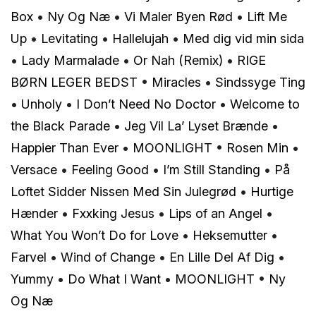
Box
•
Ny Og Næ
•
Vi Maler Byen Rød
•
Lift Me
Up
•
Levitating
•
Hallelujah
•
Med dig vid min sida
•
Lady Marmalade
•
Or Nah (Remix)
•
RIGE
BØRN LEGER BEDST
•
Miracles
•
Sindssyge Ting
•
Unholy
•
I Don’t Need No Doctor
•
Welcome to
the Black Parade
•
Jeg Vil La’ Lyset Brænde
•
Happier Than Ever
•
MOONLIGHT
•
Rosen Min
•
Versace
•
Feeling Good
•
I’m Still Standing
•
På
Loftet Sidder Nissen Med Sin Julegrød
•
Hurtige
Hænder
•
Fxxking Jesus
•
Lips of an Angel
•
What You Won’t Do for Love
•
Heksemutter
•
Farvel
•
Wind of Change
•
En Lille Del Af Dig
•
Yummy
•
Do What I Want
•
MOONLIGHT
•
Ny
Og Næ