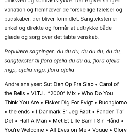
omkvæd og kontraststykke. Dette giver sangen
variation og fremhæver de forskellige følelser og
budskaber, der bliver formidlet. Sangteksten er
enkel og direkte og formår at udtrykke både
glæde og sorg over det tabte venskab.
Populære søgninger: du du du, du du du, du du,
sangtekster til flora ofelia du du du, flora ofelia
mgp, ofelia mgp, flora ofelia
Andre analyser:
Sut Den Op Fra Slap
•
Carol of
the Bells
•
VLTJ… “2000” Mix
•
Who Do You
Think You Are
•
Elsker Dig For Evigt
•
Buongiorno
•
​the ends
•
I Danmark Er Jeg Født
•
Fanden Ta’
Det
•
Half A Man
•
Met Et Lille Barn I Sin Hånd
•
You’re Welcome
•
All Eyes on Me
•
Vogue
•
Glory