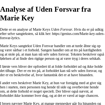
Analyse af Uden Forsvar fra
Marie Key
Dette er en analyse af Marie Keys
Uden Forsvar
. Hvis du er på udkig
efter selve sangteksten, så klik her:
https://genius.com/Marie-key-uden-
forsvar-lyrics
.
Marie Keys sangtekst Uden Forsvar handler om at turde åbne sig op
og være sårbar i et forhold. Sangen handler om at tro på kærligheden
og at stole på, at man kan stå selv uden forsvar. Teksten beskriver også
følelsen af at finde den rigtige person og at være tryg i deres selskab.
I første vers bliver der opfordret til at folde forholdet ud og ikke holde
det tilbage. Der er en tro på, at forholdet kan stå selv uden forsvar, og
der er en beskrivelse af, hvor fantastisk det er at have hinanden.
I andet vers beskriver Marie Key, at hun var forsigtig med at give sig
hen i starten, men personen tog hende til side og overbeviste hende
om, at dette forhold er noget specielt. Der bliver også nævnt, at
forholdet ikke kommer hver dag, og at det er værd at tage chancen.
I broen nævner Marie Key, at mange mennesker går fra hinanden og