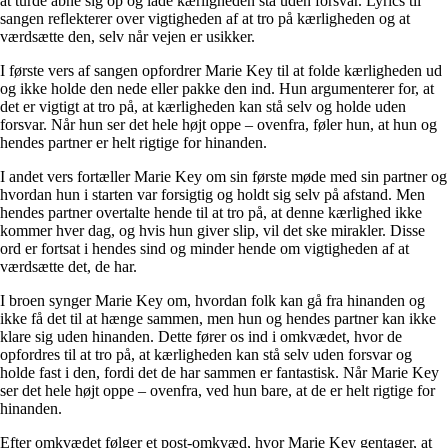
at turde åbne sig op og lade kærligheden stå uden forsvar. Lyrics til
sangen reflekterer over vigtigheden af at tro på kærligheden og at
værdsætte den, selv når vejen er usikker.
I første vers af sangen opfordrer Marie Key til at folde kærligheden ud
og ikke holde den nede eller pakke den ind. Hun argumenterer for, at
det er vigtigt at tro på, at kærligheden kan stå selv og holde uden
forsvar. Når hun ser det hele højt oppe – ovenfra, føler hun, at hun og
hendes partner er helt rigtige for hinanden.
I andet vers fortæller Marie Key om sin første møde med sin partner og
hvordan hun i starten var forsigtig og holdt sig selv på afstand. Men
hendes partner overtalte hende til at tro på, at denne kærlighed ikke
kommer hver dag, og hvis hun giver slip, vil det ske mirakler. Disse
ord er fortsat i hendes sind og minder hende om vigtigheden af at
værdsætte det, de har.
I broen synger Marie Key om, hvordan folk kan gå fra hinanden og
ikke få det til at hænge sammen, men hun og hendes partner kan ikke
klare sig uden hinanden. Dette fører os ind i omkvædet, hvor de
opfordres til at tro på, at kærligheden kan stå selv uden forsvar og
holde fast i den, fordi det de har sammen er fantastisk. Når Marie Key
ser det hele højt oppe – ovenfra, ved hun bare, at de er helt rigtige for
hinanden.
Efter omkvædet følger et post-omkvæd, hvor Marie Key gentager, at