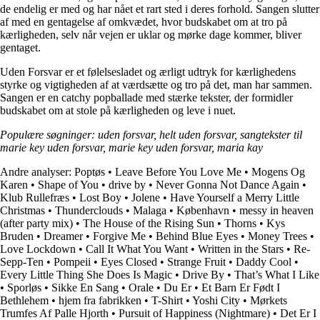
de endelig er med og har nået et rart sted i deres forhold. Sangen slutter
af med en gentagelse af omkvædet, hvor budskabet om at tro på
kærligheden, selv når vejen er uklar og mørke dage kommer, bliver
gentaget.
Uden Forsvar er et følelsesladet og ærligt udtryk for kærlighedens
styrke og vigtigheden af at værdsætte og tro på det, man har sammen.
Sangen er en catchy popballade med stærke tekster, der formidler
budskabet om at stole på kærligheden og leve i nuet.
Populære søgninger: uden forsvar, helt uden forsvar, sangtekster til
marie key uden forsvar, marie key uden forsvar, maria kay
Andre analyser:
Poptøs
•
Leave Before You Love Me
•
Mogens Og
Karen
•
Shape of You
•
​drive by
•
Never Gonna Not Dance Again
•
Klub Rullefræs
•
Lost Boy
•
Jolene
•
Have Yourself a Merry Little
Christmas
•
Thunderclouds
•
Malaga
•
København
•
​messy in heaven
(after party mix)
•
The House of the Rising Sun
•
Thorns
•
Kys
Bruden
•
Dreamer
•
Forgive Me
•
Behind Blue Eyes
•
Money Trees
•
Love Lockdown
•
Call It What You Want
•
Written in the Stars
•
Re-
Sepp-Ten
•
Pompeii
•
Eyes Closed
•
Strange Fruit
•
Daddy Cool
•
Every Little Thing She Does Is Magic
•
Drive By
•
That’s What I Like
•
Sporløs
•
Sikke En Sang
•
Orale
•
Du Er
•
Et Barn Er Født I
Bethlehem
•
​hjem fra fabrikken
•
T-Shirt
•
Yoshi City
•
Mørkets
Trumfes Af Palle Hjorth
•
Pursuit of Happiness (Nightmare)
•
Det Er I