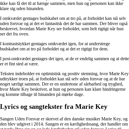
ikke kan få det til at hænge sammen, men hun og personen kan ikke
klare sig uden hinanden.
I omkvædet gentages budskabet om at tro på, at forholdet kan stå selv
uden forsvar og at det er fantastisk det de har sammen. Der bliver også
beskrevet, hvordan Marie Key ser forholdet, som helt rigtigt når hun
ser det fra oven.
I kontraststykket gentages omkvædet igen, for at understrege
budskabet om at tro på forholdet og at det er rigtigt for dem.
I post-omkvædet gentages det igen, at de er endelig sammen og at dette
er et fint sted at være.
Teksten indeholder en optimistisk og positiv stemning, hvor Marie Key
udtrykker troen på, at forholdet kan stå selv uden forsvar og at de har
noget særligt sammen. Der er en undertone af sårbarhed og tryghed,
hvor Marie Key beskriver, at hun og personen kan klare hindringerne
og komme tilbage til hinanden på mørke dage.
Lyrics og sangtekster fra Marie Key
Sangen Uden Forsvar er skrevet af den danske musiker Marie Key, og
den blev udgivet i 2014. Sangen er en kærlighedssang, der handler om