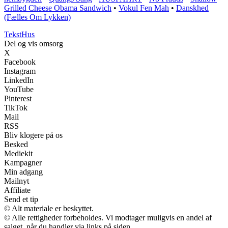
Grilled Cheese Obama Sandwich
•
Vokul Fen Mah
•
Danskhed
(Fælles Om Lykken)
Tekst
Hus
Del og vis omsorg
X
Facebook
Instagram
LinkedIn
YouTube
Pinterest
TikTok
Mail
RSS
Bliv klogere på os
Besked
Mediekit
Kampagner
Min adgang
Mailnyt
Affiliate
Send et tip
© Alt materiale er beskyttet.
© Alle rettigheder forbeholdes. Vi modtager muligvis en andel af
salget, når du handler via links på siden.