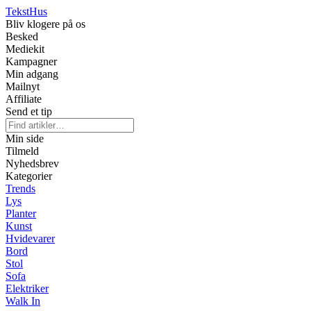
Tekst
Hus
Bliv klogere på os
Besked
Mediekit
Kampagner
Min adgang
Mailnyt
Affiliate
Send et tip
Min side
Tilmeld
Nyhedsbrev
Kategorier
Trends
Lys
Planter
Kunst
Hvidevarer
Bord
Stol
Sofa
Elektriker
Walk In