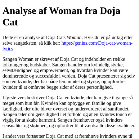
Analyse af Woman fra Doja
Cat
Dette er en analyse af Doja Cats
Woman
. Hvis du er på udkig efter
selve sangteksten, så klik her:
https://genius.com/Doja-cat-woman-
lyrics
.
Sangen Woman er skrevet af Doja Cat og indeholder en række
tolkninger og budskaber. Sangen handler om kvindelig styrke,
selvstændighed og empowerment, og hvordan kvinder kan være
dominerende og succesfulde i verden. Doja Cat præsenterer sig selv
som en kvinde, der har både femininitet og styrke, og opfordrer
kvinder til at omfavne begge sider af deres personlighed.
I første vers beskriver Doja Cat en kvinde, der kan give ti gange så
meget som hun får. Kvinden kan opbygge en familie og give
kærlighed, der ofte bliver overset og undervurderet af samfundet.
Sangen taler om gensidighed i et forhold og at en kvindes touch er
vigtig for at skabe harmoni. Sangen fremhæver også kvinders
sensualitet og skønhed, og opfordrer til at værdsætte disse kvaliteter.
I andet vers fortsætter Doja Cat med at fremhæve kvinders evne til