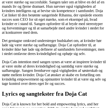
at være stærke og succesfulde. Sangen taler om at blive en del af en
mands liv og fjerne dramaet. Hun nævner også vigtigheden af ​​
kvinders intelligens og at bevise sin kompetence i samfundet. Doja
Cat linker til den berømte sangerinde Rihanna, der opnåede enorm
succes som CEO for sit eget mærke, som et eksempel på, hvad
kvinder er i stand til. Sangen opfordrer til at bryde med stereotyper
og forventninger og til at samarbejde med andre kvinder i stedet for
at konkurrere med dem.
Det gentagne omkvæd understreger budskabet om, at kvinder bør
lade sig være stærke og uafhængige. Doja Cat opfordrer til, at
kvinder ikke bør lade sig definere af samfundets forventninger, men
i stedet omfavne deres kvindelighed og ophøje sig selv.
Doja Cats intention med sangen synes at være at inspirere kvinder til
at være stolte af deres kvindelighed og samtidig være stærke og
uafhængige. Sangen fremhæver også vigtigheden af ​​søsterskab og
støtte mellem kvinder. Doja Cat ønsker at skabe en fortælling om
kvindelig empowerment og opmuntrer kvinder til at være sig selv og
tage kontrol over deres eget liv og succes.
Lyrics og sangtekster fra Doja Cat
Doja Cat is known for her bold and empowering lyrics, and her