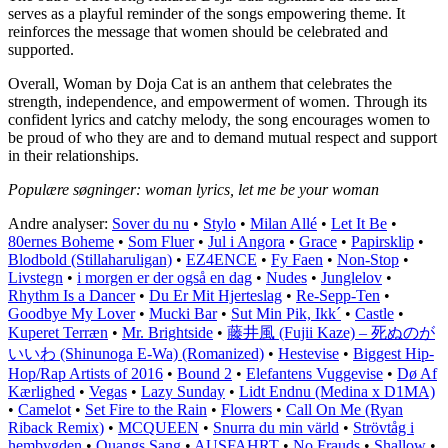
serves as a playful reminder of the songs empowering theme. It
reinforces the message that women should be celebrated and
supported.
Overall, Woman by Doja Cat is an anthem that celebrates the
strength, independence, and empowerment of women. Through its
confident lyrics and catchy melody, the song encourages women to
be proud of who they are and to demand mutual respect and support
in their relationships.
Populære søgninger: woman lyrics, let me be your woman
Andre analyser:
Sover du nu
•
Stylo
•
Milan Allé
•
Let It Be
•
80ernes Boheme
•
Som Fluer
•
Jul i Angora
•
Grace
•
Papirsklip
•
Blodbold (Stillaharuligan)
•
EZ4ENCE
•
Fy Faen
•
Non-Stop
•
Livstegn
•
​i morgen er der også en dag
•
Nudes
•
Junglelov
•
Rhythm Is a Dancer
•
Du Er Mit Hjerteslag
•
Re-Sepp-Ten
•
Goodbye My Lover
•
Mucki Bar
•
Sut Min Pik, Ikk´
•
Castle
•
Kuperet Terræn
•
Mr. Brightside
•
藤井風 (Fujii Kaze) – 死ぬのが
いいわ (Shinunoga E-Wa) (Romanized)
•
Hestevise
•
Biggest Hip-
Hop/Rap Artists of 2016
•
Bound 2
•
Elefantens Vuggevise
•
Dø Af
Kærlighed
•
Vegas
•
Lazy Sunday
•
Lidt Endnu (Medina x D1MA)
•
Camelot
•
Set Fire to the Rain
•
Flowers
•
Call On Me (Ryan
Riback Remix)
•
MCQUEEN
•
Snurra du min värld
•
Strövtåg i
hembygden
•
Quangs Sang
•
AUSFAHRT
•
No Frauds
•
Shallow
•