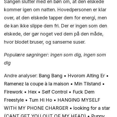
Sangen slutter med en bøn om, at den elskede
kommer igen om natten. Hovedpersonen er klar
over, at den elskede tapper dem for energi, men
de kan ikke slippe dem fri. Der er ingen som den
elskede, der gør noget ved dem på den måde,
hvor blodet bruser, og sanserne suser.
Populære søgninger: ingen som dig, ingen som
dig
Andre analyser:
Bang Bang
•
Hvorom Alting Er
•
Ramenez la coupe à la maison
•
Min Tilstand
•
Firework
•
Hex
•
Self Control
•
Fuck Dem
Freestyle
•
Tum Hi Ho
•
HANGING MYSELF
WITH MY PHONE CHARGER
•
​looking for a star
(CANT GET YOU OUT OF MY HEAD)
•
Puppy