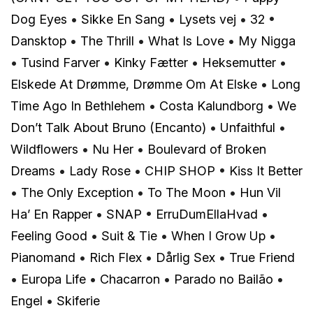
Dog Eyes
•
Sikke En Sang
•
Lysets vej
•
32
•
Dansktop
•
The Thrill
•
What Is Love
•
My Nigga
•
Tusind Farver
•
Kinky Fætter
•
Heksemutter
•
Elskede At Drømme, Drømme Om At Elske
•
Long
Time Ago In Bethlehem
•
Costa Kalundborg
•
We
Don’t Talk About Bruno (Encanto)
•
Unfaithful
•
Wildflowers
•
Nu Her
•
Boulevard of Broken
Dreams
•
Lady Rose
•
CHIP SHOP
•
Kiss It Better
•
The Only Exception
•
To The Moon
•
Hun Vil
Ha’ En Rapper
•
SNAP
•
ErruDumEllaHvad
•
Feeling Good
•
Suit & Tie
•
When I Grow Up
•
Pianomand
•
Rich Flex
•
Dårlig Sex
•
True Friend
•
Europa Life
•
Chacarron
•
Parado no Bailão
•
Engel
•
Skiferie