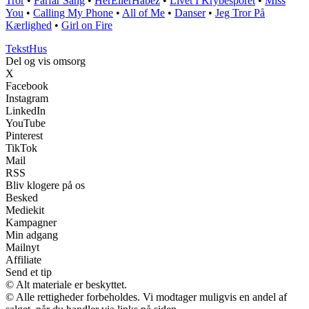
Tror
•
Farfar Sang
•
HerEllerHabez
•
Livet I Krybesporet
•
Miss
You
•
Calling My Phone
•
All of Me
•
Danser
•
Jeg Tror På
Kærlighed
•
Girl on Fire
Tekst
Hus
Del og vis omsorg
X
Facebook
Instagram
LinkedIn
YouTube
Pinterest
TikTok
Mail
RSS
Bliv klogere på os
Besked
Mediekit
Kampagner
Min adgang
Mailnyt
Affiliate
Send et tip
© Alt materiale er beskyttet.
© Alle rettigheder forbeholdes. Vi modtager muligvis en andel af