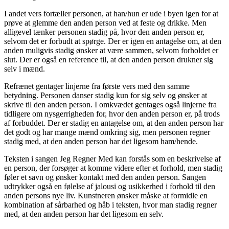
I andet vers fortæller personen, at han/hun er ude i byen igen for at
prøve at glemme den anden person ved at feste og drikke. Men
alligevel tænker personen stadig på, hvor den anden person er,
selvom det er forbudt at spørge. Der er igen en antagelse om, at den
anden muligvis stadig ønsker at være sammen, selvom forholdet er
slut. Der er også en reference til, at den anden person drukner sig
selv i mænd.
Refrænet gentager linjerne fra første vers med den samme
betydning. Personen danser stadig kun for sig selv og ønsker at
skrive til den anden person. I omkvædet gentages også linjerne fra
tidligere om nysgerrigheden for, hvor den anden person er, på trods
af forbuddet. Der er stadig en antagelse om, at den anden person har
det godt og har mange mænd omkring sig, men personen regner
stadig med, at den anden person har det ligesom ham/hende.
Teksten i sangen Jeg Regner Med kan forstås som en beskrivelse af
en person, der forsøger at komme videre efter et forhold, men stadig
føler et savn og ønsker kontakt med den anden person. Sangen
udtrykker også en følelse af jalousi og usikkerhed i forhold til den
anden persons nye liv. Kunstneren ønsker måske at formidle en
kombination af sårbarhed og håb i teksten, hvor man stadig regner
med, at den anden person har det ligesom en selv.