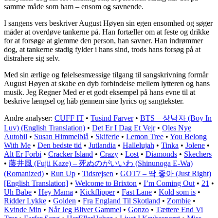
samme måde som ham – ensom og savnende.
I sangens vers beskriver August Høyen sin egen ensomhed og søger
måder at overdøve tankerne på. Han fortæller om at feste og drikke
for at forsøge at glemme den person, han savner. Han indrømmer
dog, at tankerne stadig fylder i hans sind, trods hans forsøg på at
distrahere sig selv.
Med sin ærlige og følelsesmæssige tilgang til sangskrivning formår
August Høyen at skabe en dyb forbindelse mellem lytteren og hans
musik. Jeg Regner Med er et godt eksempel på hans evne til at
beskrive længsel og håb gennem sine lyrics og sangtekster.
Andre analyser:
CUFF IT
•
Tusind Farver
•
BTS – 상남자 (Boy In
Luv) (English Translation)
•
Det Er I Dag Et Vejr
•
Oles Nye
Autobil
•
Susan Himmelblå
•
Skiferie
•
Lemon Tree
•
You Belong
With Me
•
Den bedste tid
•
Jutlandia
•
Hallelujah
•
Tinka
•
Jolene
•
Alt Er Forbi
•
Cracker Island
•
Crazy
•
Lost
•
Diamonds
•
Skechers
•
藤井風 (Fujii Kaze) – 死ぬのがいいわ (Shinunoga E-Wa)
(Romanized)
•
Run Up
•
Tidsrejsen
•
GOT7 – 딱 좋아 (Just Right)
[English Translation]
•
Welcome to Brixton
•
I’m Coming Out
•
21
•
Uh Babe
•
Hey Mama
•
Kickflipper
•
Fast Lane
•
Kold som is
•
Ridder Lykke
•
Golden
•
Fra England Til Skotland
•
Zombie
•
Kvinde Min
•
Når Jeg Bliver Gammel
•
Gonzo
•
Tættere End Vi