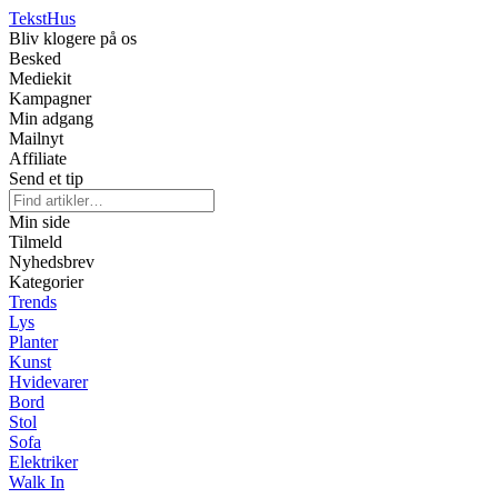
Tekst
Hus
Bliv klogere på os
Besked
Mediekit
Kampagner
Min adgang
Mailnyt
Affiliate
Send et tip
Min side
Tilmeld
Nyhedsbrev
Kategorier
Trends
Lys
Planter
Kunst
Hvidevarer
Bord
Stol
Sofa
Elektriker
Walk In