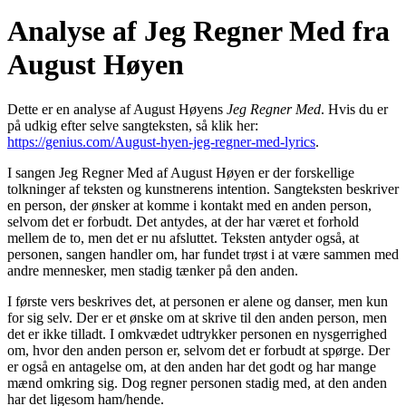
Analyse af Jeg Regner Med fra
August Høyen
Dette er en analyse af August Høyens
Jeg Regner Med
. Hvis du er
på udkig efter selve sangteksten, så klik her:
https://genius.com/August-hyen-jeg-regner-med-lyrics
.
I sangen Jeg Regner Med af August Høyen er der forskellige
tolkninger af teksten og kunstnerens intention. Sangteksten beskriver
en person, der ønsker at komme i kontakt med en anden person,
selvom det er forbudt. Det antydes, at der har været et forhold
mellem de to, men det er nu afsluttet. Teksten antyder også, at
personen, sangen handler om, har fundet trøst i at være sammen med
andre mennesker, men stadig tænker på den anden.
I første vers beskrives det, at personen er alene og danser, men kun
for sig selv. Der er et ønske om at skrive til den anden person, men
det er ikke tilladt. I omkvædet udtrykker personen en nysgerrighed
om, hvor den anden person er, selvom det er forbudt at spørge. Der
er også en antagelse om, at den anden har det godt og har mange
mænd omkring sig. Dog regner personen stadig med, at den anden
har det ligesom ham/hende.