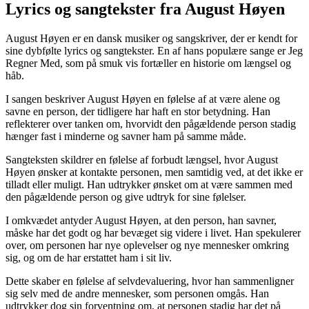
Lyrics og sangtekster fra August Høyen
August Høyen er en dansk musiker og sangskriver, der er kendt for
sine dybfølte lyrics og sangtekster. En af hans populære sange er Jeg
Regner Med, som på smuk vis fortæller en historie om længsel og
håb.
I sangen beskriver August Høyen en følelse af at være alene og
savne en person, der tidligere har haft en stor betydning. Han
reflekterer over tanken om, hvorvidt den pågældende person stadig
hænger fast i minderne og savner ham på samme måde.
Sangteksten skildrer en følelse af forbudt længsel, hvor August
Høyen ønsker at kontakte personen, men samtidig ved, at det ikke er
tilladt eller muligt. Han udtrykker ønsket om at være sammen med
den pågældende person og give udtryk for sine følelser.
I omkvædet antyder August Høyen, at den person, han savner,
måske har det godt og har bevæget sig videre i livet. Han spekulerer
over, om personen har nye oplevelser og nye mennesker omkring
sig, og om de har erstattet ham i sit liv.
Dette skaber en følelse af selvdevaluering, hvor han sammenligner
sig selv med de andre mennesker, som personen omgås. Han
udtrykker dog sin forventning om, at personen stadig har det på