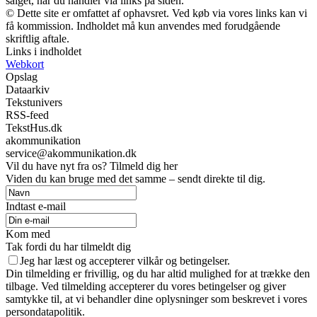
salget, når du handler via links på siden.
© Dette site er omfattet af ophavsret. Ved køb via vores links kan vi
få kommission. Indholdet må kun anvendes med forudgående
skriftlig aftale.
Links i indholdet
Webkort
Opslag
Dataarkiv
Tekstunivers
RSS-feed
TekstHus.dk
akommunikation
service@akommunikation.dk
Vil du have nyt fra os? Tilmeld dig her
Viden du kan bruge med det samme – sendt direkte til dig.
Indtast e-mail
Kom med
Tak fordi du har tilmeldt dig
Jeg har læst og accepterer vilkår og betingelser.
Din tilmelding er frivillig, og du har altid mulighed for at trække den
tilbage. Ved tilmelding accepterer du vores betingelser og giver
samtykke til, at vi behandler dine oplysninger som beskrevet i vores
persondatapolitik.