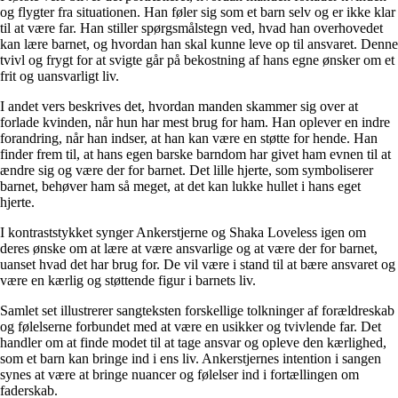
og flygter fra situationen. Han føler sig som et barn selv og er ikke klar
til at være far. Han stiller spørgsmålstegn ved, hvad han overhovedet
kan lære barnet, og hvordan han skal kunne leve op til ansvaret. Denne
tvivl og frygt for at svigte går på bekostning af hans egne ønsker om et
frit og uansvarligt liv.
I andet vers beskrives det, hvordan manden skammer sig over at
forlade kvinden, når hun har mest brug for ham. Han oplever en indre
forandring, når han indser, at han kan være en støtte for hende. Han
finder frem til, at hans egen barske barndom har givet ham evnen til at
ændre sig og være der for barnet. Det lille hjerte, som symboliserer
barnet, behøver ham så meget, at det kan lukke hullet i hans eget
hjerte.
I kontraststykket synger Ankerstjerne og Shaka Loveless igen om
deres ønske om at lære at være ansvarlige og at være der for barnet,
uanset hvad det har brug for. De vil være i stand til at bære ansvaret og
være en kærlig og støttende figur i barnets liv.
Samlet set illustrerer sangteksten forskellige tolkninger af forældreskab
og følelserne forbundet med at være en usikker og tvivlende far. Det
handler om at finde modet til at tage ansvar og opleve den kærlighed,
som et barn kan bringe ind i ens liv. Ankerstjernes intention i sangen
synes at være at bringe nuancer og følelser ind i fortællingen om
faderskab.