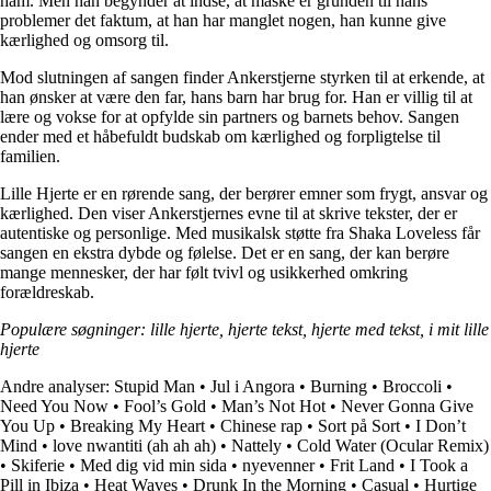
ham. Men han begynder at indse, at måske er grunden til hans
problemer det faktum, at han har manglet nogen, han kunne give
kærlighed og omsorg til.
Mod slutningen af sangen finder Ankerstjerne styrken til at erkende, at
han ønsker at være den far, hans barn har brug for. Han er villig til at
lære og vokse for at opfylde sin partners og barnets behov. Sangen
ender med et håbefuldt budskab om kærlighed og forpligtelse til
familien.
Lille Hjerte er en rørende sang, der berører emner som frygt, ansvar og
kærlighed. Den viser Ankerstjernes evne til at skrive tekster, der er
autentiske og personlige. Med musikalsk støtte fra Shaka Loveless får
sangen en ekstra dybde og følelse. Det er en sang, der kan berøre
mange mennesker, der har følt tvivl og usikkerhed omkring
forældreskab.
Populære søgninger: lille hjerte, hjerte tekst, hjerte med tekst, i mit lille
hjerte
Andre analyser:
Stupid Man
•
Jul i Angora
•
Burning
•
Broccoli
•
Need You Now
•
Fool’s Gold
•
Man’s Not Hot
•
Never Gonna Give
You Up
•
Breaking My Heart
•
Chinese rap
•
Sort på Sort
•
I Don’t
Mind
•
​love nwantiti (ah ah ah)
•
Nattely
•
Cold Water (Ocular Remix)
•
Skiferie
•
Med dig vid min sida
•
​nyevenner
•
Frit Land
•
I Took a
Pill in Ibiza
•
Heat Waves
•
Drunk In the Morning
•
Casual
•
Hurtige