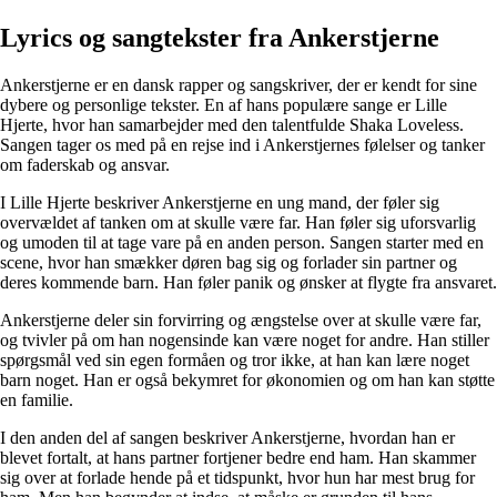
Lyrics og sangtekster fra Ankerstjerne
Ankerstjerne er en dansk rapper og sangskriver, der er kendt for sine
dybere og personlige tekster. En af hans populære sange er Lille
Hjerte, hvor han samarbejder med den talentfulde Shaka Loveless.
Sangen tager os med på en rejse ind i Ankerstjernes følelser og tanker
om faderskab og ansvar.
I Lille Hjerte beskriver Ankerstjerne en ung mand, der føler sig
overvældet af tanken om at skulle være far. Han føler sig uforsvarlig
og umoden til at tage vare på en anden person. Sangen starter med en
scene, hvor han smækker døren bag sig og forlader sin partner og
deres kommende barn. Han føler panik og ønsker at flygte fra ansvaret.
Ankerstjerne deler sin forvirring og ængstelse over at skulle være far,
og tvivler på om han nogensinde kan være noget for andre. Han stiller
spørgsmål ved sin egen formåen og tror ikke, at han kan lære noget
barn noget. Han er også bekymret for økonomien og om han kan støtte
en familie.
I den anden del af sangen beskriver Ankerstjerne, hvordan han er
blevet fortalt, at hans partner fortjener bedre end ham. Han skammer
sig over at forlade hende på et tidspunkt, hvor hun har mest brug for