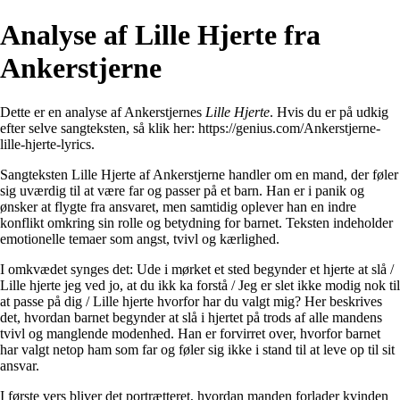
Analyse af Lille Hjerte fra
Ankerstjerne
Dette er en analyse af Ankerstjernes
Lille Hjerte
. Hvis du er på udkig
efter selve sangteksten, så klik her:
https://genius.com/Ankerstjerne-
lille-hjerte-lyrics
.
Sangteksten Lille Hjerte af Ankerstjerne handler om en mand, der føler
sig uværdig til at være far og passer på et barn. Han er i panik og
ønsker at flygte fra ansvaret, men samtidig oplever han en indre
konflikt omkring sin rolle og betydning for barnet. Teksten indeholder
emotionelle temaer som angst, tvivl og kærlighed.
I omkvædet synges det: Ude i mørket et sted begynder et hjerte at slå /
Lille hjerte jeg ved jo, at du ikk ka forstå / Jeg er slet ikke modig nok til
at passe på dig / Lille hjerte hvorfor har du valgt mig? Her beskrives
det, hvordan barnet begynder at slå i hjertet på trods af alle mandens
tvivl og manglende modenhed. Han er forvirret over, hvorfor barnet
har valgt netop ham som far og føler sig ikke i stand til at leve op til sit
ansvar.
I første vers bliver det portrætteret, hvordan manden forlader kvinden