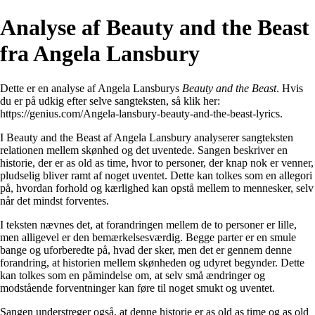
Analyse af Beauty and the Beast
fra Angela Lansbury
Dette er en analyse af Angela Lansburys
Beauty and the Beast
. Hvis
du er på udkig efter selve sangteksten, så klik her:
https://genius.com/Angela-lansbury-beauty-and-the-beast-lyrics
.
I Beauty and the Beast af Angela Lansbury analyserer sangteksten
relationen mellem skønhed og det uventede. Sangen beskriver en
historie, der er as old as time, hvor to personer, der knap nok er venner,
pludselig bliver ramt af noget uventet. Dette kan tolkes som en allegori
på, hvordan forhold og kærlighed kan opstå mellem to mennesker, selv
når det mindst forventes.
I teksten nævnes det, at forandringen mellem de to personer er lille,
men alligevel er den bemærkelsesværdig. Begge parter er en smule
bange og uforberedte på, hvad der sker, men det er gennem denne
forandring, at historien mellem skønheden og udyret begynder. Dette
kan tolkes som en påmindelse om, at selv små ændringer og
modstående forventninger kan føre til noget smukt og uventet.
Sangen understreger også, at denne historie er as old as time og as old