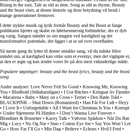
Rising in the east, Tale as old as time, Song as old as rhyme, Beauty
and the beast viser, at denne historie og dens betydning vil bestå i
mange generationer fremover.
I dette stykke musik og lyrik formår Beauty and the Beast at fange
publikums hjerter og skabe en følelsesmæssig forbindelse, der er dyb
og varig. Sangen minder os om magien ved kærlighed og det
transformative potentiale, der ligger i at se ud over overfladen.
Så næste gang du lytter til denne smukke sang, vil du måske blive
mindet om, at kærlighed kan virke som et eventyr, men det vigtigste er,
at den er ægte og kan ændre vores liv på den mest vidunderlige måde.
Populære søgninger: beauty and the beast lyrics, beauty and the beast
song
Andre analyser:
Love Never Felt So Good
•
Knowing Me, Knowing
You
•
Blodbold (Stillaharuligan)
•
I Got Bitches
•
Kringsat Av Fjender
•
Macarena
•
Baby
•
Mary on a Cross
•
Terrier
•
Den Røde Tråd
•
BLACKPINK – Shut Down (Romanized)
•
Han Får For Lidt
•
Heyy
•
I Love It
•
Unforgettable
•
All I Want for Christmas Is You
•
Korrupt
•
Under Stjernerne På Himlen
•
I Don’t Wanna Live Forever
•
Blondiner & Brunetter
•
Kacey Talk
•
Vølvens Spådom
•
Når Du Rør
Mig
•
Lucy
•
Ny Og Næ
•
Stan
•
Cotton Eye Joe
•
Say You Won’t Let
Go
•
How Far I’ll Go
•
Min Dag
•
Believe
•
Echoes
•
Hvil I Fred
•