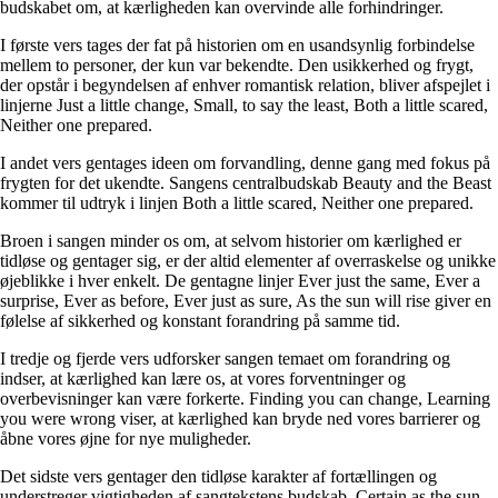
budskabet om, at kærligheden kan overvinde alle forhindringer.
I første vers tages der fat på historien om en usandsynlig forbindelse
mellem to personer, der kun var bekendte. Den usikkerhed og frygt,
der opstår i begyndelsen af enhver romantisk relation, bliver afspejlet i
linjerne Just a little change, Small, to say the least, Both a little scared,
Neither one prepared.
I andet vers gentages ideen om forvandling, denne gang med fokus på
frygten for det ukendte. Sangens centralbudskab Beauty and the Beast
kommer til udtryk i linjen Both a little scared, Neither one prepared.
Broen i sangen minder os om, at selvom historier om kærlighed er
tidløse og gentager sig, er der altid elementer af overraskelse og unikke
øjeblikke i hver enkelt. De gentagne linjer Ever just the same, Ever a
surprise, Ever as before, Ever just as sure, As the sun will rise giver en
følelse af sikkerhed og konstant forandring på samme tid.
I tredje og fjerde vers udforsker sangen temaet om forandring og
indser, at kærlighed kan lære os, at vores forventninger og
overbevisninger kan være forkerte. Finding you can change, Learning
you were wrong viser, at kærlighed kan bryde ned vores barrierer og
åbne vores øjne for nye muligheder.
Det sidste vers gentager den tidløse karakter af fortællingen og
understreger vigtigheden af sangtekstens budskab. Certain as the sun,