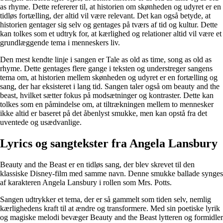
as rhyme. Dette refererer til, at historien om skønheden og udyret er en
tidløs fortælling, der altid vil være relevant. Det kan også betyde, at
historien gentager sig selv og gentages på tværs af tid og kultur. Dette
kan tolkes som et udtryk for, at kærlighed og relationer altid vil være et
grundlæggende tema i menneskers liv.
Den mest kendte linje i sangen er Tale as old as time, song as old as
rhyme. Dette gentages flere gange i teksten og understreger sangens
tema om, at historien mellem skønheden og udyret er en fortælling og
sang, der har eksisteret i lang tid. Sangen taler også om beauty and the
beast, hvilket sætter fokus på modsætninger og kontraster. Dette kan
tolkes som en påmindelse om, at tiltrækningen mellem to mennesker
ikke altid er baseret på det åbenlyst smukke, men kan opstå fra det
uventede og usædvanlige.
Lyrics og sangtekster fra Angela Lansbury
Beauty and the Beast er en tidløs sang, der blev skrevet til den
klassiske Disney-film med samme navn. Denne smukke ballade synges
af karakteren Angela Lansbury i rollen som Mrs. Potts.
Sangen udtrykker et tema, der er så gammelt som tiden selv, nemlig
kærlighedens kraft til at ændre og transformere. Med sin poetiske lyrik
og magiske melodi bevæger Beauty and the Beast lytteren og formidler