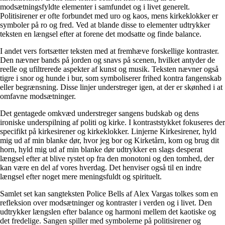
modsætningsfyldte elementer i samfundet og i livet generelt.
Politisirener er ofte forbundet med uro og kaos, mens kirkeklokker er
symboler på ro og fred. Ved at blande disse to elementer udtrykker
teksten en længsel efter at forene det modsatte og finde balance.
I andet vers fortsætter teksten med at fremhæve forskellige kontraster.
Den nævner bands på jorden og snavs på scenen, hvilket antyder de
reelle og ufiltrerede aspekter af kunst og musik. Teksten nævner også
tigre i snor og hunde i bur, som symboliserer frihed kontra fangenskab
eller begrænsning. Disse linjer understreger igen, at der er skønhed i at
omfavne modsætninger.
Det gentagede omkvæd understreger sangens budskab og dens
ironiske underspilning af politi og kirke. I kontraststykket fokuseres der
specifikt på kirkesirener og kirkeklokker. Linjerne Kirkesirener, hyld
mig ud af min blanke dør, hvor jeg bor og Kirketårn, kom og brug dit
horn, hyld mig ud af min blanke dør udtrykker en slags desperat
længsel efter at blive rystet op fra den monotoni og den tomhed, der
kan være en del af vores hverdag. Det henviser også til en indre
længsel efter noget mere meningsfuldt og spirituelt.
Samlet set kan sangteksten Police Bells af Alex Vargas tolkes som en
refleksion over modsætninger og kontraster i verden og i livet. Den
udtrykker længslen efter balance og harmoni mellem det kaotiske og
det fredelige. Sangen spiller med symbolerne på politisirener og