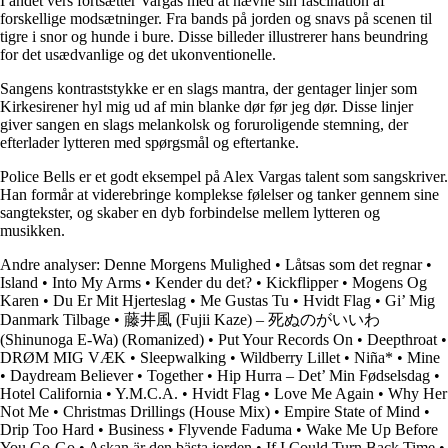
I andet vers fortsætter Vargas med at nævne sin fascination af
forskellige modsætninger. Fra bands på jorden og snavs på scenen til
tigre i snor og hunde i bure. Disse billeder illustrerer hans beundring
for det usædvanlige og det ukonventionelle.
Sangens kontraststykke er en slags mantra, der gentager linjer som
Kirkesirener hyl mig ud af min blanke dør før jeg dør. Disse linjer
giver sangen en slags melankolsk og foruroligende stemning, der
efterlader lytteren med spørgsmål og eftertanke.
Police Bells er et godt eksempel på Alex Vargas talent som sangskriver.
Han formår at viderebringe komplekse følelser og tanker gennem sine
sangtekster, og skaber en dyb forbindelse mellem lytteren og
musikken.
Andre analyser:
Denne Morgens Mulighed
•
Låtsas som det regnar
•
Island
•
Into My Arms
•
Kender du det?
•
Kickflipper
•
Mogens Og
Karen
•
Du Er Mit Hjerteslag
•
Me Gustas Tu
•
Hvidt Flag
•
Gi’ Mig
Danmark Tilbage
•
藤井風 (Fujii Kaze) – 死ぬのがいいわ
(Shinunoga E-Wa) (Romanized)
•
Put Your Records On
•
Deepthroat
•
DRØM MIG VÆK
•
Sleepwalking
•
Wildberry Lillet
•
Niña*
•
Mine
•
Daydream Believer
•
Together
•
Hip Hurra – Det’ Min Fødselsdag
•
Hotel California
•
Y.M.C.A.
•
Hvidt Flag
•
Love Me Again
•
Why Her
Not Me
•
Christmas Drillings (House Mix)
•
Empire State of Mind
•
Drip Too Hard
•
Business
•
Flyvende Faduma
•
Wake Me Up Before
You Go-Go
•
Askan är den bästa jorden
•
If I Could Turn Back Time
•