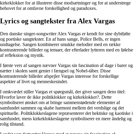
kirkeklokker for at illustrere disse modsætninger og for at understrege
behovet for at omfavne forskellighed og paradoxes.
Lyrics og sangtekster fra Alex Vargas
Den danske singer-songwriter Alex Vargas er kendt for sine dybtfølte
og poetiske sangtekster. En af hans sange, Police Bells, er ingen
undtagelse. Sangen kombinerer smukke melodier med en række
kontrasterende billeder og temaer, der efterlader lytteren med en følelse
af refleksion og mystik.
I første vers af sangen nævner Vargas sin fascination af dage i barer og
nætter i skolen samt genier i fængsel og Nobel-tåber. Disse
kontrasterende billeder afspejler Vargas interesse for forskellige
aspekter af livet og menneskesindet.
I omkvædet stiller Vargas et spørgsmål, der giver sangen dens titel:
Hvorfor laver de ikke politiklokker og kirkeklokker?. Dette
symboliserer ønsket om at bringe sammenstødende elementer af
samfundet sammen og skabe harmoni mellem det verdslige og det
spirituelle. Politiklokkeslagene repræsenterer det hektiske og kaotiske i
samfundet, mens kirkeklokkeslagene symboliserer en mere åndelig og
rolig tilstand.