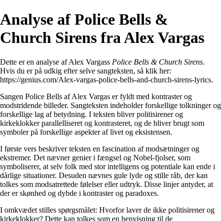
Analyse af Police Bells &
Church Sirens fra Alex Vargas
Dette er en analyse af Alex Vargass
Police Bells & Church Sirens
.
Hvis du er på udkig efter selve sangteksten, så klik her:
https://genius.com/Alex-vargas-police-bells-and-church-sirens-lyrics
.
Sangen Police Bells af Alex Vargas er fyldt med kontraster og
modstridende billeder. Sangteksten indeholder forskellige tolkninger og
forskellige lag af betydning. I teksten bliver politisirener og
kirkeklokker parallelliseret og kontrasteret, og de bliver brugt som
symboler på forskellige aspekter af livet og eksistensen.
I første vers beskriver teksten en fascination af modsætninger og
ekstremer. Det nævner genier i fængsel og Nobel-fjolser, som
symboliserer, at selv folk med stor intelligens og potentiale kan ende i
dårlige situationer. Desuden nævnes gule lyde og stille råb, der kan
tolkes som modsatrettede følelser eller udtryk. Disse linjer antyder, at
der er skønhed og dybde i kontraster og paradoxes.
I omkvædet stilles spørgsmålet: Hvorfor laver de ikke politisirener og
kirkeklokker? Dette kan tolkes som en henvisning til de