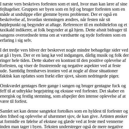
I næste vers beskrives forfesten som et sted, hvor man kan lære af sine
fejltagelser. Gruppen ser byen som en fejl og bruger forfesten som en
måde at undslippe eller glemme byens problemer. Der er også en
beskrivelse af, hvordan stemningen ændres, når festen når sit
højdepunkt og begynder at aftage. Referencer til en mobiltelefon og et
taxikald indikerer, at folk begynder at gå hjem. Dette afsnit bidrager til
sangens overordnede tema om at værdsætte og nyde forfesten som en
erfaring i sig selv.
I det tredje vers bliver der beskrevet nogle mindre behagelige sider ved
at gå i byen. Der er en lang kø ved indgangen, dårlig musik og folk der
ringer hele tiden. Dette skaber en kontrast til den positive oplevelse af
forfesten, og viser de frustrerende og negative aspekter ved at feste
ude. Samtidig fremhæves ironien ved at nogle af disse situationer
faktisk kan opfattes som frækt eller sjovt, såsom nedringede piger.
Omkvædet gentages flere gange i sangen og bruger gentagne fuck og
feff til at udtrykke begejstring og ekstase ved forfester. Det skaber en
energisk og festlig stemning, som afspejler den intense oplevelse af at
være til forfest.
Samlet set kan denne sangtekst fortolkes som en hyldest til forfester og
den frihed og oplevelse af uhæmmet sjov, de kan give. Artisten ønsker
at formidle en følelse af ekstase og glæde ved at feste med vennerne
inden man tager i byen. Teksten understreger også de mere negative