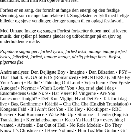
situationer, som man kan opleve til en fest.
Forfest er en sang, der formår at fange den energi og den festlige
stemning, som mange kan relatere til. Sangteksten er fyldt med livlige
billeder og sjove vendinger, der gør sangen til en oplagt festfavorit.
Med Umage Image og sangen Forfest fortsætter duoen med at levere
musik, der spiller på festens glæder og udfordringer på en sjov og
underholdende måde.
Populære søgninger: forfest lyrics, forfest tekst, umage image forfest
lyrics, fefterfest, forfest, umage image, dårlig pickup lines, forfest,
pigernes fise
Andre analyser:
Den Dejligste Boy
•
Imagine
•
Dan Bilzerian
•
PSY –
That That ft. SUGA of BTS (Romanized)
•
MONTERO (Call Me By
Your Name)
•
Ballin’
•
Thinking Out Loud
•
Vejen hjem
•
Den Første
Autograf
•
Neymar
•
Who’s Lovin’ You
•
Jeg er så glad i dag
•
Ensomhedens Gade Nr. 9
•
Har Været På Vingerne
•
Are You
Lonesome Tonight?
•
Det’ Kun Vigtigt, Hvad Det Er
•
Tak for i dag –
live
•
Bag Gardinerne
•
Käärijä – Cha Cha Cha (English Translation)
•
Kongens Fald
•
If I Ain’t Got You
•
Ho Hey
•
Kickflipper
•
RBC
huserer
•
Bad Romance
•
Wake Me Up
•
Stromae – L’enfer (English
Translation)
•
Kærlighedssangen
•
Keep Ya Head Up
•
​everything i
wanted
•
Afterski
•
Bat Out of Hell
•
No Role Modelz
•
Do They
Know It’s Christmas?
•
I Have Nothing
•
Hun Tog Min Guitar
•
Gi’