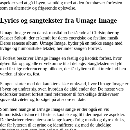
aspekter ved at gå i byen, samtidig med at den fremhæver forfesten
som en alternativ og frigørende oplevelse.
Lyrics og sangtekster fra Umage Image
Umage Image er en dansk musikduo bestående af Christopher og
Kasper Søltoft, der er kendt for deres energiske og festlige musik.
Deres seneste album, Umage Image, byder på en række sange med
livlige og humoristiske tekster, herunder sangen Forfest.
I Forfest beskriver Umage Image en festlig og kaotisk forfest, hvor
døren flår op, og alle er velkomne til at deltage. Sangteksten er fyldt
med festlige referencer og billeder, der får lytteren til at træde ind i en
verden af sjov og fest.
Sangen starter med det karakteristiske omkvæd, hvor Umage Image er
i byen og undrer sig over, hvordan de altid ender der. De næste vers
udforsker temaet forfest med referencer til forskellige drikkevarer,
sjove aktiviteter og forsøget på at score en date.
Som med mange af Umage Images sange er der også en vis
humoristisk distance til festens kaotiske og til tider negative aspekter.
De beskriver elementer som lange køer, dårlig musik og dyre drinks,
der får lytteren til at grine og identificere sig med de uheldige