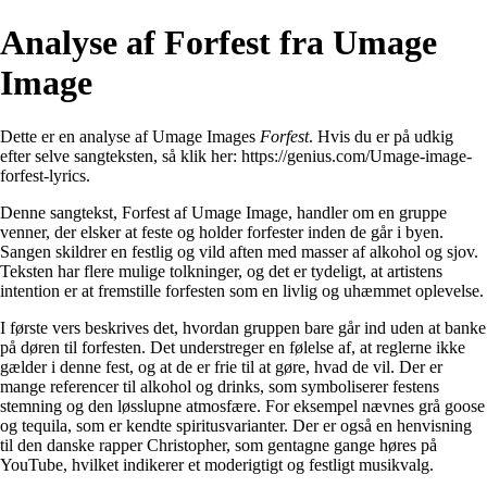
Analyse af Forfest fra Umage
Image
Dette er en analyse af Umage Images
Forfest
. Hvis du er på udkig
efter selve sangteksten, så klik her:
https://genius.com/Umage-image-
forfest-lyrics
.
Denne sangtekst, Forfest af Umage Image, handler om en gruppe
venner, der elsker at feste og holder forfester inden de går i byen.
Sangen skildrer en festlig og vild aften med masser af alkohol og sjov.
Teksten har flere mulige tolkninger, og det er tydeligt, at artistens
intention er at fremstille forfesten som en livlig og uhæmmet oplevelse.
I første vers beskrives det, hvordan gruppen bare går ind uden at banke
på døren til forfesten. Det understreger en følelse af, at reglerne ikke
gælder i denne fest, og at de er frie til at gøre, hvad de vil. Der er
mange referencer til alkohol og drinks, som symboliserer festens
stemning og den løsslupne atmosfære. For eksempel nævnes grå goose
og tequila, som er kendte spiritusvarianter. Der er også en henvisning
til den danske rapper Christopher, som gentagne gange høres på
YouTube, hvilket indikerer et moderigtigt og festligt musikvalg.