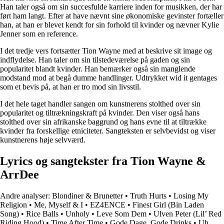
Han taler også om sin succesfulde karriere inden for musikken, der har
ført ham langt. Efter at have nævnt sine økonomiske gevinster fortæller
han, at han er blevet kendt for sin forhold til kvinder og nævner Kylie
Jenner som en reference.
I det tredje vers fortsætter Tion Wayne med at beskrive sit image og
indflydelse. Han taler om sin tilstedeværelse på gaden og sin
popularitet blandt kvinder. Han bemærker også sin manglende
modstand mod at begå dumme handlinger. Udtrykket wid it gentages
som et bevis på, at han er tro mod sin livsstil.
I det hele taget handler sangen om kunstnerens stolthed over sin
popularitet og tiltrækningskraft på kvinder. Den viser også hans
stolthed over sin afrikanske baggrund og hans evne til at tiltrække
kvinder fra forskellige etniciteter. Sangteksten er selvbevidst og viser
kunstnerens høje selvværd.
Lyrics og sangtekster fra Tion Wayne &
ArrDee
Andre analyser:
Blondiner & Brunetter
•
Truth Hurts
•
Losing My
Religion
•
Me, Myself & I
•
EZ4ENCE
•
Finest Girl (Bin Laden
Song)
•
Rice Balls
•
Unholy
•
Leve Som Dem
•
Ulven Peter (Lil’ Red
Riding Hood)
•
Time After Time
•
Gode Dage, Gode Drinks
•
Uh