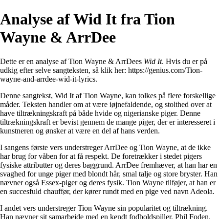
Analyse af Wid It fra Tion
Wayne & ArrDee
Dette er en analyse af Tion Wayne & ArrDees
Wid It
. Hvis du er på
udkig efter selve sangteksten, så klik her:
https://genius.com/Tion-
wayne-and-arrdee-wid-it-lyrics
.
Denne sangtekst, Wid It af Tion Wayne, kan tolkes på flere forskellige
måder. Teksten handler om at være iøjnefaldende, og stolthed over at
have tiltrækningskraft på både hvide og nigerianske piger. Denne
tiltrækningskraft er bevist gennem de mange piger, der er interesseret i
kunstneren og ønsker at være en del af hans verden.
I sangens første vers understreger ArrDee og Tion Wayne, at de ikke
har brug for våben for at få respekt. De foretrækker i stedet pigers
fysiske attributter og deres baggrund. ArrDee fremhæver, at han har en
svaghed for unge piger med blondt hår, smal talje og store bryster. Han
nævner også Essex-piger og deres fysik. Tion Wayne tilføjer, at han er
en succesfuld chauffør, der kører rundt med en pige ved navn Adeola.
I andet vers understreger Tion Wayne sin popularitet og tiltrækning.
Han nævner sit samarbejde med en kendt fodboldspiller, Phil Foden.