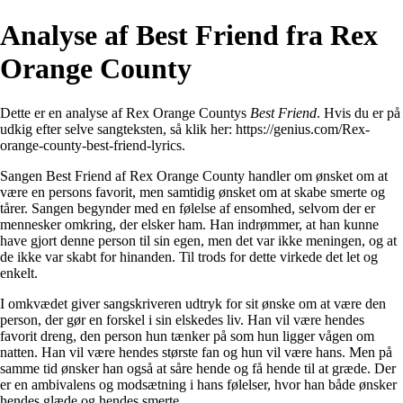
Analyse af Best Friend fra Rex
Orange County
Dette er en analyse af Rex Orange Countys
Best Friend
. Hvis du er på
udkig efter selve sangteksten, så klik her:
https://genius.com/Rex-
orange-county-best-friend-lyrics
.
Sangen Best Friend af Rex Orange County handler om ønsket om at
være en persons favorit, men samtidig ønsket om at skabe smerte og
tårer. Sangen begynder med en følelse af ensomhed, selvom der er
mennesker omkring, der elsker ham. Han indrømmer, at han kunne
have gjort denne person til sin egen, men det var ikke meningen, og at
de ikke var skabt for hinanden. Til trods for dette virkede det let og
enkelt.
I omkvædet giver sangskriveren udtryk for sit ønske om at være den
person, der gør en forskel i sin elskedes liv. Han vil være hendes
favorit dreng, den person hun tænker på som hun ligger vågen om
natten. Han vil være hendes største fan og hun vil være hans. Men på
samme tid ønsker han også at såre hende og få hende til at græde. Der
er en ambivalens og modsætning i hans følelser, hvor han både ønsker
hendes glæde og hendes smerte.