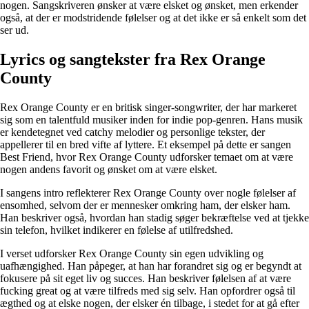
nogen. Sangskriveren ønsker at være elsket og ønsket, men erkender
også, at der er modstridende følelser og at det ikke er så enkelt som det
ser ud.
Lyrics og sangtekster fra Rex Orange
County
Rex Orange County er en britisk singer-songwriter, der har markeret
sig som en talentfuld musiker inden for indie pop-genren. Hans musik
er kendetegnet ved catchy melodier og personlige tekster, der
appellerer til en bred vifte af lyttere. Et eksempel på dette er sangen
Best Friend, hvor Rex Orange County udforsker temaet om at være
nogen andens favorit og ønsket om at være elsket.
I sangens intro reflekterer Rex Orange County over nogle følelser af
ensomhed, selvom der er mennesker omkring ham, der elsker ham.
Han beskriver også, hvordan han stadig søger bekræftelse ved at tjekke
sin telefon, hvilket indikerer en følelse af utilfredshed.
I verset udforsker Rex Orange County sin egen udvikling og
uafhængighed. Han påpeger, at han har forandret sig og er begyndt at
fokusere på sit eget liv og succes. Han beskriver følelsen af at være
fucking great og at være tilfreds med sig selv. Han opfordrer også til
ægthed og at elske nogen, der elsker én tilbage, i stedet for at gå efter