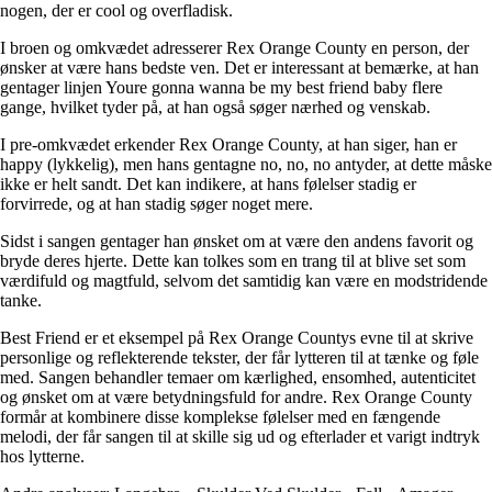
nogen, der er cool og overfladisk.
I broen og omkvædet adresserer Rex Orange County en person, der
ønsker at være hans bedste ven. Det er interessant at bemærke, at han
gentager linjen Youre gonna wanna be my best friend baby flere
gange, hvilket tyder på, at han også søger nærhed og venskab.
I pre-omkvædet erkender Rex Orange County, at han siger, han er
happy (lykkelig), men hans gentagne no, no, no antyder, at dette måske
ikke er helt sandt. Det kan indikere, at hans følelser stadig er
forvirrede, og at han stadig søger noget mere.
Sidst i sangen gentager han ønsket om at være den andens favorit og
bryde deres hjerte. Dette kan tolkes som en trang til at blive set som
værdifuld og magtfuld, selvom det samtidig kan være en modstridende
tanke.
Best Friend er et eksempel på Rex Orange Countys evne til at skrive
personlige og reflekterende tekster, der får lytteren til at tænke og føle
med. Sangen behandler temaer om kærlighed, ensomhed, autenticitet
og ønsket om at være betydningsfuld for andre. Rex Orange County
formår at kombinere disse komplekse følelser med en fængende
melodi, der får sangen til at skille sig ud og efterlader et varigt indtryk
hos lytterne.