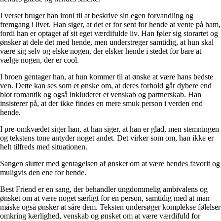
I verset bruger han ironi til at beskrive sin egen forvandling og
fremgang i livet. Han siger, at det er for sent for hende at vente på ham,
fordi han er optaget af sit eget værdifulde liv. Han føler sig storartet og
ønsker at dele det med hende, men understreger samtidig, at hun skal
være sig selv og elske nogen, der elsker hende i stedet for bare at
vælge nogen, der er cool.
I broen gentager han, at hun kommer til at ønske at være hans bedste
ven. Dette kan ses som et ønske om, at deres forhold går dybere end
blot romantik og også inkluderer et venskab og partnerskab. Han
insisterer på, at der ikke findes en mere smuk person i verden end
hende.
I pre-omkvædet siger han, at han siger, at han er glad, men stemningen
og tekstens tone antyder noget andet. Det virker som om, han ikke er
helt tilfreds med situationen.
Sangen slutter med gentagelsen af ønsket om at være hendes favorit og
muligvis den ene for hende.
Best Friend er en sang, der behandler ungdommelig ambivalens og
ønsket om at være noget særligt for en person, samtidig med at man
måske også ønsker at såre dem. Teksten undersøger komplekse følelser
omkring kærlighed, venskab og ønsket om at være værdifuld for